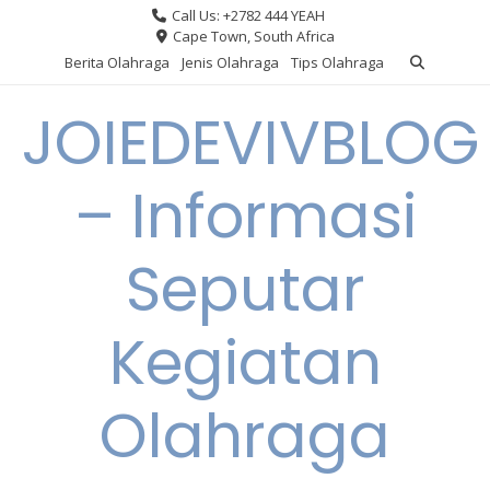
Skip
Call Us: +2782 444 YEAH
to
Cape Town, South Africa
content
Berita Olahraga
Jenis Olahraga
Tips Olahraga
JOIEDEVIVBLOG
– Informasi
Seputar
Kegiatan
Olahraga