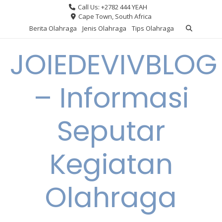
Skip
Call Us: +2782 444 YEAH
to
Cape Town, South Africa
content
Berita Olahraga
Jenis Olahraga
Tips Olahraga
JOIEDEVIVBLOG
– Informasi
Seputar
Kegiatan
Olahraga