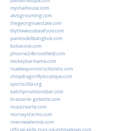
jbellasnailspa.com
mychaihouse.com
alvisgrooming.com
thegeorginaestate.com
blythewoodseafood.com
paolosdelibangkok.com
bobacove.com
phoone24brookfield.com
mickeybarmama.com
roadwayconstructioninc.com
shopdragonflyboutique.com
sportszilla.org
batchprovisionsbar.com
brasserie-gobette.com
musicrearte.com
morseysfarms.com
riverviewtennis.com
official-kelly-toys-squishmallows.com