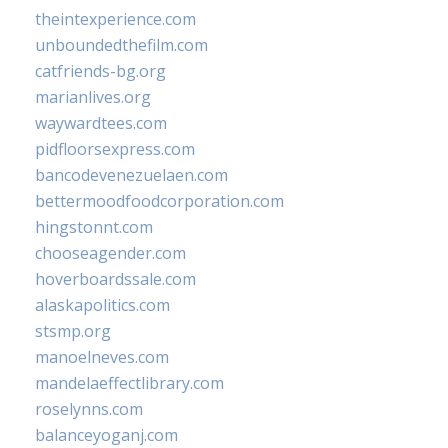
theintexperience.com
unboundedthefilm.com
catfriends-bg.org
marianlives.org
waywardtees.com
pidfloorsexpress.com
bancodevenezuelaen.com
bettermoodfoodcorporation.com
hingstonnt.com
chooseagender.com
hoverboardssale.com
alaskapolitics.com
stsmp.org
manoelneves.com
mandelaeffectlibrary.com
roselynns.com
balanceyoganj.com