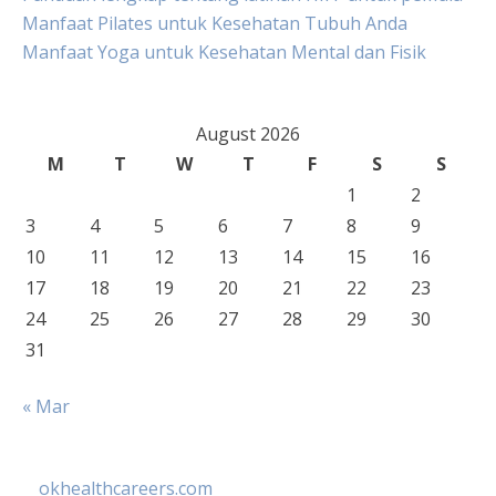
Manfaat Pilates untuk Kesehatan Tubuh Anda
Manfaat Yoga untuk Kesehatan Mental dan Fisik
August 2026
M
T
W
T
F
S
S
1
2
3
4
5
6
7
8
9
10
11
12
13
14
15
16
17
18
19
20
21
22
23
24
25
26
27
28
29
30
31
« Mar
okhealthcareers.com