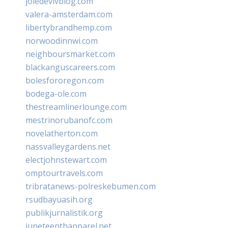
joiedevivblog.com
valera-amsterdam.com
libertybrandhemp.com
norwoodinnwi.com
neighboursmarket.com
blackanguscareers.com
bolesfororegon.com
bodega-ole.com
thestreamlinerlounge.com
mestrinorubanofc.com
novelatherton.com
nassvalleygardens.net
electjohnstewart.com
omptourtravels.com
tribratanews-polreskebumen.com
rsudbayuasih.org
publikjurnalistik.org
juneteenthapparel.net