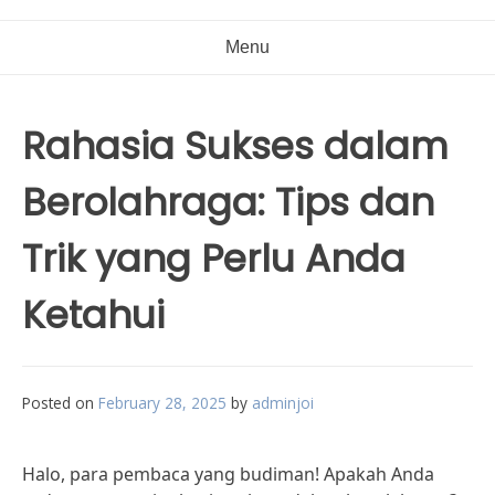
Menu
Rahasia Sukses dalam
Berolahraga: Tips dan
Trik yang Perlu Anda
Ketahui
Posted on
February 28, 2025
by
adminjoi
Halo, para pembaca yang budiman! Apakah Anda