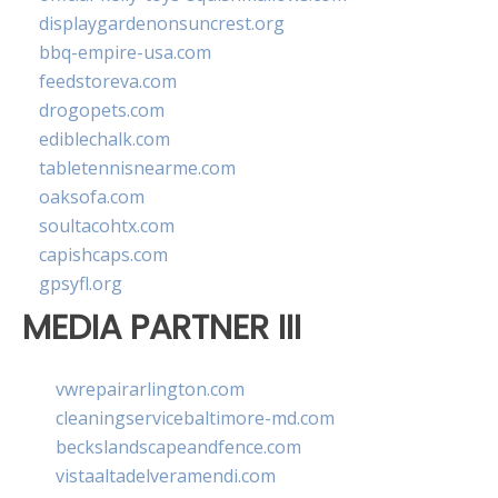
displaygardenonsuncrest.org
bbq-empire-usa.com
feedstoreva.com
drogopets.com
ediblechalk.com
tabletennisnearme.com
oaksofa.com
soultacohtx.com
capishcaps.com
gpsyfl.org
MEDIA PARTNER III
vwrepairarlington.com
cleaningservicebaltimore-md.com
beckslandscapeandfence.com
vistaaltadelveramendi.com