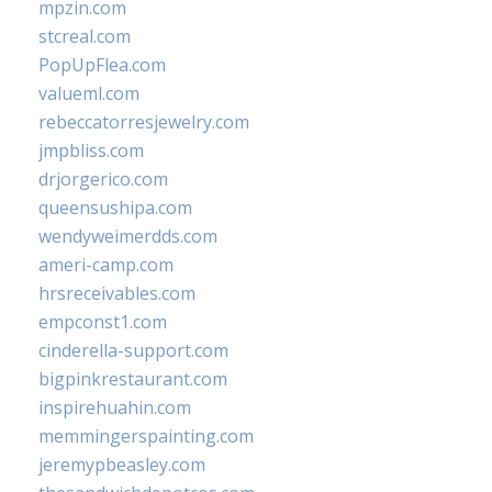
mpzin.com
stcreal.com
PopUpFlea.com
valueml.com
rebeccatorresjewelry.com
jmpbliss.com
drjorgerico.com
queensushipa.com
wendyweimerdds.com
ameri-camp.com
hrsreceivables.com
empconst1.com
cinderella-support.com
bigpinkrestaurant.com
inspirehuahin.com
memmingerspainting.com
jeremypbeasley.com