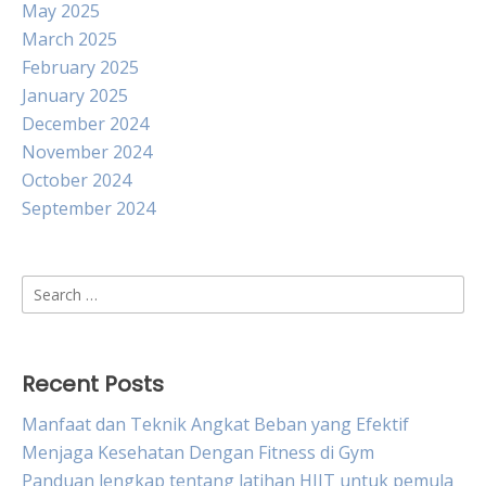
May 2025
March 2025
February 2025
January 2025
December 2024
November 2024
October 2024
September 2024
Search
for:
Recent Posts
Manfaat dan Teknik Angkat Beban yang Efektif
Menjaga Kesehatan Dengan Fitness di Gym
Panduan lengkap tentang latihan HIIT untuk pemula