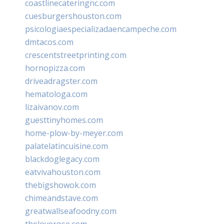
coastlinecateringnc.com
cuesburgershouston.com
psicologiaespecializadaencampeche.com
dmtacos.com
crescentstreetprinting.com
hornopizza.com
driveadragster.com
hematologa.com
lizaivanov.com
guesttinyhomes.com
home-plow-by-meyer.com
palatelatincuisine.com
blackdoglegacy.com
eatvivahouston.com
thebigshowok.com
chimeandstave.com
greatwallseafoodny.com
theloverose.com