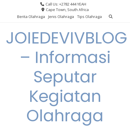
Skip
Call Us: +2782 444 YEAH
to
Cape Town, South Africa
content
Berita Olahraga
Jenis Olahraga
Tips Olahraga
JOIEDEVIVBLOG
– Informasi
Seputar
Kegiatan
Olahraga