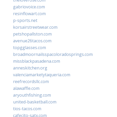
gabriovoice.com
resinflowart.com
p-sports.net
korsairstreetwear.com
petshopallston.com
avenue26tacos.com
topgglasses.com
broadmoornailsspacoloradosprings.com
missblackpasadena.com
anneskitchen.org
valenciamarketytaqueria.com
reefrecordsllc.com
alawaffle.com
aryouthfishing.com
united-basketball.com
tios-tacos.com
cafecito-satx.com