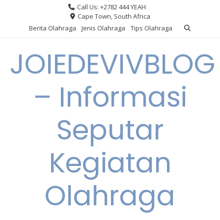
Skip
Call Us: +2782 444 YEAH
to
Cape Town, South Africa
content
Berita Olahraga
Jenis Olahraga
Tips Olahraga
JOIEDEVIVBLOG
– Informasi
Seputar
Kegiatan
Olahraga