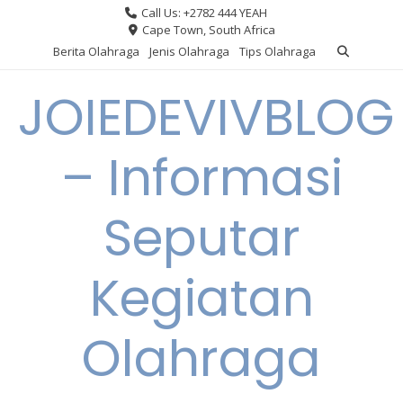
Skip
Call Us: +2782 444 YEAH
to
Cape Town, South Africa
content
Berita Olahraga
Jenis Olahraga
Tips Olahraga
JOIEDEVIVBLOG
– Informasi
Seputar
Kegiatan
Olahraga