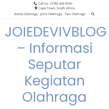
Skip
Call Us: +2782 444 YEAH
to
Cape Town, South Africa
content
Berita Olahraga
Jenis Olahraga
Tips Olahraga
JOIEDEVIVBLOG
– Informasi
Seputar
Kegiatan
Olahraga