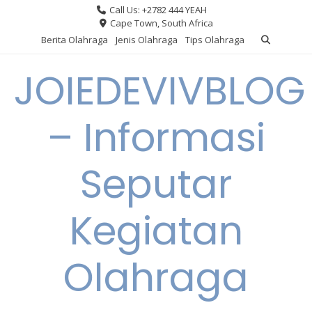
Skip
Call Us: +2782 444 YEAH
to
Cape Town, South Africa
content
Berita Olahraga
Jenis Olahraga
Tips Olahraga
JOIEDEVIVBLOG
– Informasi
Seputar
Kegiatan
Olahraga