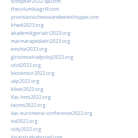
scdlqatar2022-qa.com
thecolumbiagrill.com
provisionscheeseandwineshoppe.com
khedi2023.org
akademikgeriatri2023.org
marmarapediatri2023.org
emchie2023.org
girisimselradyoloji2022.org
utcd2022.org
biosensor2022.org
ialp2022.org
klivet2022.org
ifac-hms2022.org
taoms2022.org
iias-euromena-conference2022.org
ivd2022.org
csity2022.org
ibsarstudyabroad.com