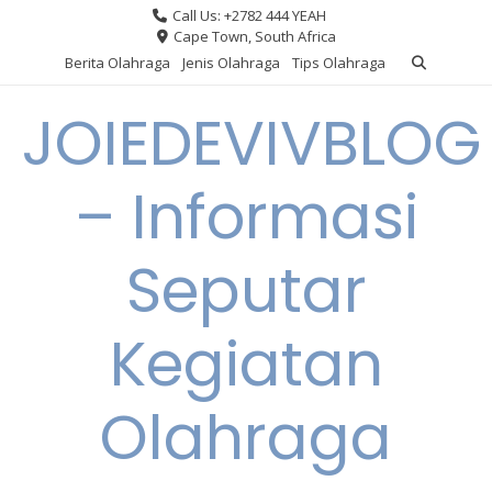
Skip
Call Us: +2782 444 YEAH
to
Cape Town, South Africa
content
Berita Olahraga
Jenis Olahraga
Tips Olahraga
JOIEDEVIVBLOG
– Informasi
Seputar
Kegiatan
Olahraga