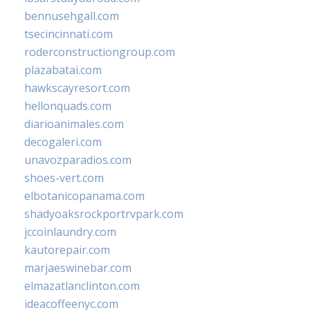
bennusehgall.com
tsecincinnati.com
roderconstructiongroup.com
plazabatai.com
hawkscayresort.com
hellonquads.com
diarioanimales.com
decogaleri.com
unavozparadios.com
shoes-vert.com
elbotanicopanama.com
shadyoaksrockportrvpark.com
jccoinlaundry.com
kautorepair.com
marjaeswinebar.com
elmazatlanclinton.com
ideacoffeenyc.com