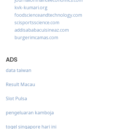
kvk-kumari.org
foodscienceandtechnology.com
scisportsscience.com
addisababacuisineaz.com
burgerimcamas.com
ADS
data taiwan
Result Macau
Slot Pulsa
pengeluaran kamboja
togel singapore hari ini