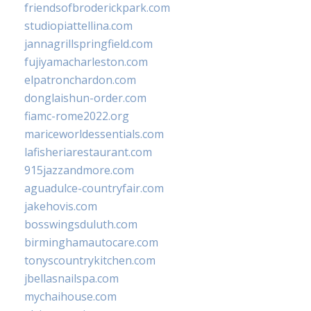
friendsofbroderickpark.com
studiopiattellina.com
jannagrillspringfield.com
fujiyamacharleston.com
elpatronchardon.com
donglaishun-order.com
fiamc-rome2022.org
mariceworldessentials.com
lafisheriarestaurant.com
915jazzandmore.com
aguadulce-countryfair.com
jakehovis.com
bosswingsduluth.com
birminghamautocare.com
tonyscountrykitchen.com
jbellasnailspa.com
mychaihouse.com