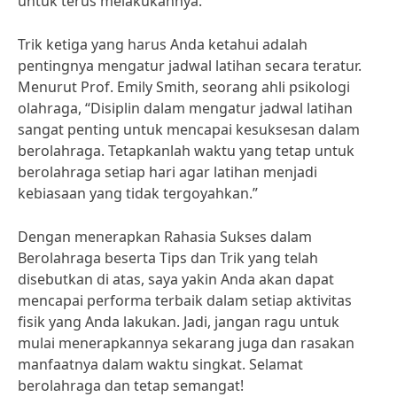
untuk terus melakukannya.”
Trik ketiga yang harus Anda ketahui adalah
pentingnya mengatur jadwal latihan secara teratur.
Menurut Prof. Emily Smith, seorang ahli psikologi
olahraga, “Disiplin dalam mengatur jadwal latihan
sangat penting untuk mencapai kesuksesan dalam
berolahraga. Tetapkanlah waktu yang tetap untuk
berolahraga setiap hari agar latihan menjadi
kebiasaan yang tidak tergoyahkan.”
Dengan menerapkan Rahasia Sukses dalam
Berolahraga beserta Tips dan Trik yang telah
disebutkan di atas, saya yakin Anda akan dapat
mencapai performa terbaik dalam setiap aktivitas
fisik yang Anda lakukan. Jadi, jangan ragu untuk
mulai menerapkannya sekarang juga dan rasakan
manfaatnya dalam waktu singkat. Selamat
berolahraga dan tetap semangat!