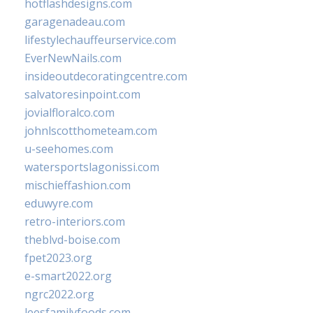
hotflashdesigns.com
garagenadeau.com
lifestylechauffeurservice.com
EverNewNails.com
insideoutdecoratingcentre.com
salvatoresinpoint.com
jovialfloralco.com
johnlscotthometeam.com
u-seehomes.com
watersportslagonissi.com
mischieffashion.com
eduwyre.com
retro-interiors.com
theblvd-boise.com
fpet2023.org
e-smart2022.org
ngrc2022.org
leesfamilyfoods.com