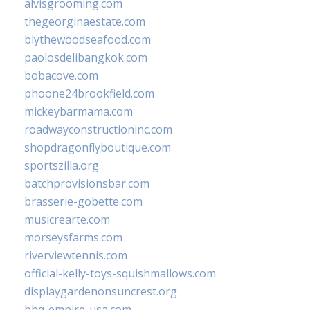
alvisgrooming.com
thegeorginaestate.com
blythewoodseafood.com
paolosdelibangkok.com
bobacove.com
phoone24brookfield.com
mickeybarmama.com
roadwayconstructioninc.com
shopdragonflyboutique.com
sportszilla.org
batchprovisionsbar.com
brasserie-gobette.com
musicrearte.com
morseysfarms.com
riverviewtennis.com
official-kelly-toys-squishmallows.com
displaygardenonsuncrest.org
bbq-empire-usa.com