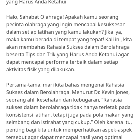
yang Harus Anda Ketahui
Halo, Sahabat Olahraga! Apakah kamu seorang
pecinta olahraga yang ingin mencapai kesuksesan
dalam setiap latihan yang kamu lakukan? Jika iya,
maka kamu berada di tempat yang tepat! Kali ini, kita
akan membahas Rahasia Sukses dalam Berolahraga
beserta Tips dan Trik yang Harus Anda Ketahui agar
dapat mencapai performa terbaik dalam setiap
aktivitas fisik yang dilakukan.
Pertama-tama, mari kita bahas mengenai Rahasia
Sukses dalam Berolahraga. Menurut Dr. Kevin Jones,
seorang ahli kesehatan dan kebugaran, “Rahasia
sukses dalam berolahraga tidak hanya terletak pada
konsistensi latihan, tetapi juga pada pola makan yang
seimbang dan istirahat yang cukup.” Oleh karena itu,
penting bagi kita untuk memperhatikan aspek-aspek
tersebut agar dapat mencapai hasil yang optimal