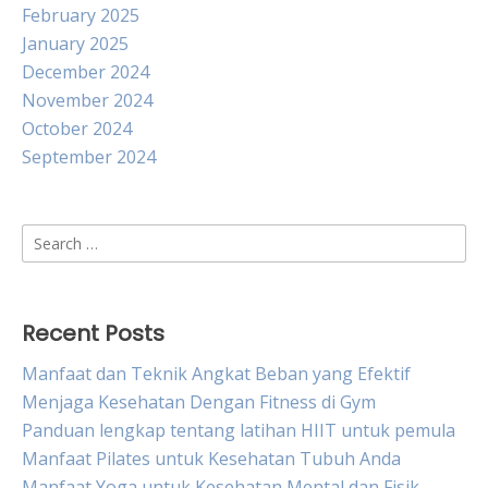
February 2025
January 2025
December 2024
November 2024
October 2024
September 2024
Search
for:
Recent Posts
Manfaat dan Teknik Angkat Beban yang Efektif
Menjaga Kesehatan Dengan Fitness di Gym
Panduan lengkap tentang latihan HIIT untuk pemula
Manfaat Pilates untuk Kesehatan Tubuh Anda
Manfaat Yoga untuk Kesehatan Mental dan Fisik