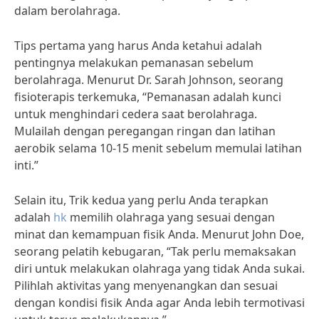
dalam berolahraga.
Tips pertama yang harus Anda ketahui adalah
pentingnya melakukan pemanasan sebelum
berolahraga. Menurut Dr. Sarah Johnson, seorang
fisioterapis terkemuka, “Pemanasan adalah kunci
untuk menghindari cedera saat berolahraga.
Mulailah dengan peregangan ringan dan latihan
aerobik selama 10-15 menit sebelum memulai latihan
inti.”
Selain itu, Trik kedua yang perlu Anda terapkan
adalah
hk
memilih olahraga yang sesuai dengan
minat dan kemampuan fisik Anda. Menurut John Doe,
seorang pelatih kebugaran, “Tak perlu memaksakan
diri untuk melakukan olahraga yang tidak Anda sukai.
Pilihlah aktivitas yang menyenangkan dan sesuai
dengan kondisi fisik Anda agar Anda lebih termotivasi