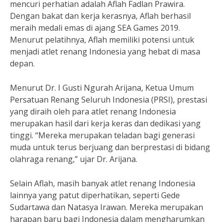
mencuri perhatian adalah Aflah Fadlan Prawira.
Dengan bakat dan kerja kerasnya, Aflah berhasil
meraih medali emas di ajang SEA Games 2019.
Menurut pelatihnya, Aflah memiliki potensi untuk
menjadi atlet renang Indonesia yang hebat di masa
depan.
Menurut Dr. I Gusti Ngurah Arijana, Ketua Umum
Persatuan Renang Seluruh Indonesia (PRSI), prestasi
yang diraih oleh para atlet renang Indonesia
merupakan hasil dari kerja keras dan dedikasi yang
tinggi. “Mereka merupakan teladan bagi generasi
muda untuk terus berjuang dan berprestasi di bidang
olahraga renang,” ujar Dr. Arijana.
Selain Aflah, masih banyak atlet renang Indonesia
lainnya yang patut diperhatikan, seperti Gede
Sudartawa dan Natasya Irawan. Mereka merupakan
harapan baru bagi Indonesia dalam mengharumkan