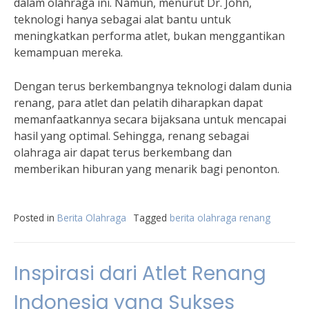
dalam olahraga ini. Namun, menurut Dr. John,
teknologi hanya sebagai alat bantu untuk
meningkatkan performa atlet, bukan menggantikan
kemampuan mereka.
Dengan terus berkembangnya teknologi dalam dunia
renang, para atlet dan pelatih diharapkan dapat
memanfaatkannya secara bijaksana untuk mencapai
hasil yang optimal. Sehingga, renang sebagai
olahraga air dapat terus berkembang dan
memberikan hiburan yang menarik bagi penonton.
Posted in
Berita Olahraga
Tagged
berita olahraga renang
Inspirasi dari Atlet Renang
Indonesia yang Sukses