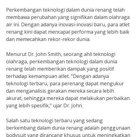
Perkembangan teknologi dalam dunia renang telah
membawa perubahan yang signifikan dalam olahraga
air ini. Dengan adanya inovasi-inovasi baru, para atlet
renang kini dapat mencapai performa yang lebih baik
dan memecahkan rekor-rekor dunia.
Menurut Dr. John Smith, seorang ahli teknologi
olahraga, perkembangan teknologi dalam dunia
renang telah memberikan dampak yang positif
terhadap kemampuan atlet. “Dengan adanya
teknologi terbaru, para perenang dapat mengukur
dan menganalisis gerakan mereka secara lebih
akurat, sehingga mereka dapat melakukan perbaikan
yang lebih spesifik,” ujar Dr. John.
Salah satu teknologi terbaru yang sedang
berkembang dalam dunia renang adalah penggunaan
bodysuit yang dirancang khusus untuk meningkatkan