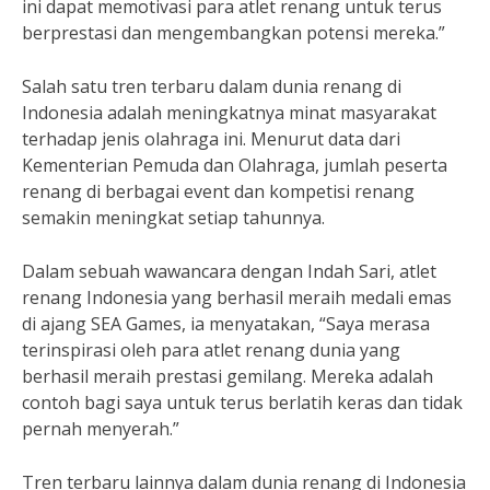
ini dapat memotivasi para atlet renang untuk terus
berprestasi dan mengembangkan potensi mereka.”
Salah satu tren terbaru dalam dunia renang di
Indonesia adalah meningkatnya minat masyarakat
terhadap jenis olahraga ini. Menurut data dari
Kementerian Pemuda dan Olahraga, jumlah peserta
renang di berbagai event dan kompetisi renang
semakin meningkat setiap tahunnya.
Dalam sebuah wawancara dengan Indah Sari, atlet
renang Indonesia yang berhasil meraih medali emas
di ajang SEA Games, ia menyatakan, “Saya merasa
terinspirasi oleh para atlet renang dunia yang
berhasil meraih prestasi gemilang. Mereka adalah
contoh bagi saya untuk terus berlatih keras dan tidak
pernah menyerah.”
Tren terbaru lainnya dalam dunia renang di Indonesia