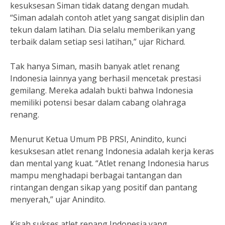
kesuksesan Siman tidak datang dengan mudah.
“Siman adalah contoh atlet yang sangat disiplin dan
tekun dalam latihan. Dia selalu memberikan yang
terbaik dalam setiap sesi latihan,” ujar Richard.
Tak hanya Siman, masih banyak atlet renang
Indonesia lainnya yang berhasil mencetak prestasi
gemilang. Mereka adalah bukti bahwa Indonesia
memiliki potensi besar dalam cabang olahraga
renang.
Menurut Ketua Umum PB PRSI, Anindito, kunci
kesuksesan atlet renang Indonesia adalah kerja keras
dan mental yang kuat. “Atlet renang Indonesia harus
mampu menghadapi berbagai tantangan dan
rintangan dengan sikap yang positif dan pantang
menyerah,” ujar Anindito.
Kisah sukses atlet renang Indonesia yang