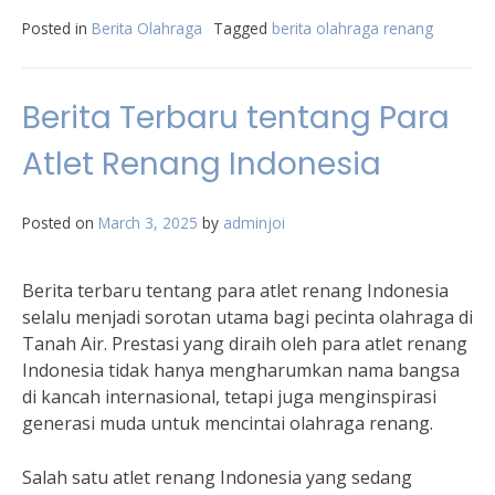
Posted in
Berita Olahraga
Tagged
berita olahraga renang
Berita Terbaru tentang Para
Atlet Renang Indonesia
Posted on
March 3, 2025
by
adminjoi
Berita terbaru tentang para atlet renang Indonesia
selalu menjadi sorotan utama bagi pecinta olahraga di
Tanah Air. Prestasi yang diraih oleh para atlet renang
Indonesia tidak hanya mengharumkan nama bangsa
di kancah internasional, tetapi juga menginspirasi
generasi muda untuk mencintai olahraga renang.
Salah satu atlet renang Indonesia yang sedang