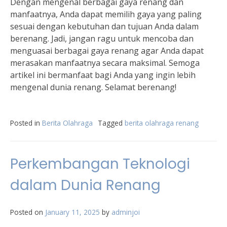
Dengan mengenal berbagai gaya renang dan
manfaatnya, Anda dapat memilih gaya yang paling
sesuai dengan kebutuhan dan tujuan Anda dalam
berenang. Jadi, jangan ragu untuk mencoba dan
menguasai berbagai gaya renang agar Anda dapat
merasakan manfaatnya secara maksimal. Semoga
artikel ini bermanfaat bagi Anda yang ingin lebih
mengenal dunia renang. Selamat berenang!
Posted in
Berita Olahraga
Tagged
berita olahraga renang
Perkembangan Teknologi
dalam Dunia Renang
Posted on
January 11, 2025
by
adminjoi