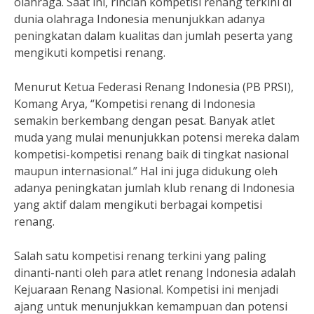
olahraga. Saat ini, rincian kompetisi renang terkini di
dunia olahraga Indonesia menunjukkan adanya
peningkatan dalam kualitas dan jumlah peserta yang
mengikuti kompetisi renang.
Menurut Ketua Federasi Renang Indonesia (PB PRSI),
Komang Arya, “Kompetisi renang di Indonesia
semakin berkembang dengan pesat. Banyak atlet
muda yang mulai menunjukkan potensi mereka dalam
kompetisi-kompetisi renang baik di tingkat nasional
maupun internasional.” Hal ini juga didukung oleh
adanya peningkatan jumlah klub renang di Indonesia
yang aktif dalam mengikuti berbagai kompetisi
renang.
Salah satu kompetisi renang terkini yang paling
dinanti-nanti oleh para atlet renang Indonesia adalah
Kejuaraan Renang Nasional. Kompetisi ini menjadi
ajang untuk menunjukkan kemampuan dan potensi