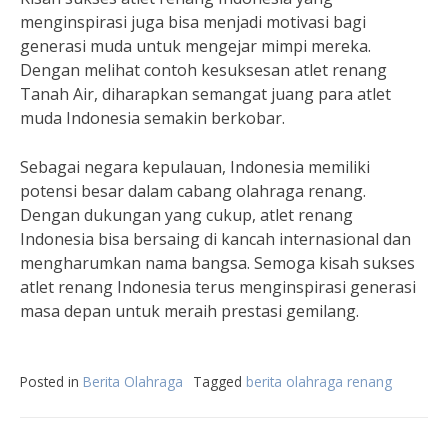
menginspirasi juga bisa menjadi motivasi bagi
generasi muda untuk mengejar mimpi mereka.
Dengan melihat contoh kesuksesan atlet renang
Tanah Air, diharapkan semangat juang para atlet
muda Indonesia semakin berkobar.
Sebagai negara kepulauan, Indonesia memiliki
potensi besar dalam cabang olahraga renang.
Dengan dukungan yang cukup, atlet renang
Indonesia bisa bersaing di kancah internasional dan
mengharumkan nama bangsa. Semoga kisah sukses
atlet renang Indonesia terus menginspirasi generasi
masa depan untuk meraih prestasi gemilang.
Posted in
Berita Olahraga
Tagged
berita olahraga renang