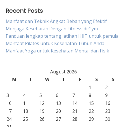
Recent Posts
Manfaat dan Teknik Angkat Beban yang Efektif
Menjaga Kesehatan Dengan Fitness di Gym
Panduan lengkap tentang latihan HIIT untuk pemula
Manfaat Pilates untuk Kesehatan Tubuh Anda
Manfaat Yoga untuk Kesehatan Mental dan Fisik
August 2026
M
T
W
T
F
S
S
1
2
3
4
5
6
7
8
9
10
11
12
13
14
15
16
17
18
19
20
21
22
23
24
25
26
27
28
29
30