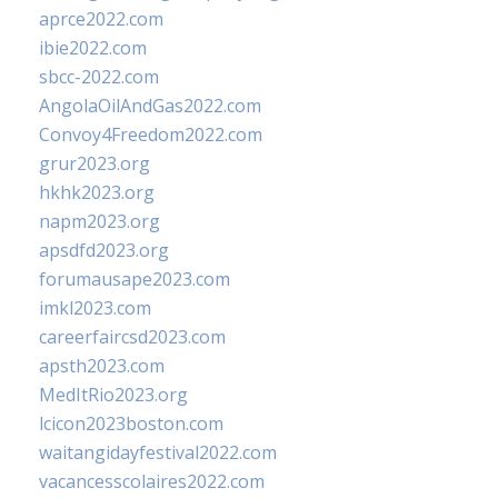
aprce2022.com
ibie2022.com
sbcc-2022.com
AngolaOilAndGas2022.com
Convoy4Freedom2022.com
grur2023.org
hkhk2023.org
napm2023.org
apsdfd2023.org
forumausape2023.com
imkl2023.com
careerfaircsd2023.com
apsth2023.com
MedItRio2023.org
lcicon2023boston.com
waitangidayfestival2022.com
vacancesscolaires2022.com