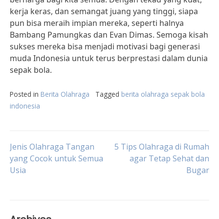
kerja keras, dan semangat juang yang tinggi, siapa
pun bisa meraih impian mereka, seperti halnya
Bambang Pamungkas dan Evan Dimas. Semoga kisah
sukses mereka bisa menjadi motivasi bagi generasi
muda Indonesia untuk terus berprestasi dalam dunia
sepak bola.
Posted in
Berita Olahraga
Tagged
berita olahraga sepak bola
indonesia
Post
Jenis Olahraga Tangan
5 Tips Olahraga di Rumah
yang Cocok untuk Semua
agar Tetap Sehat dan
Usia
Bugar
navigation