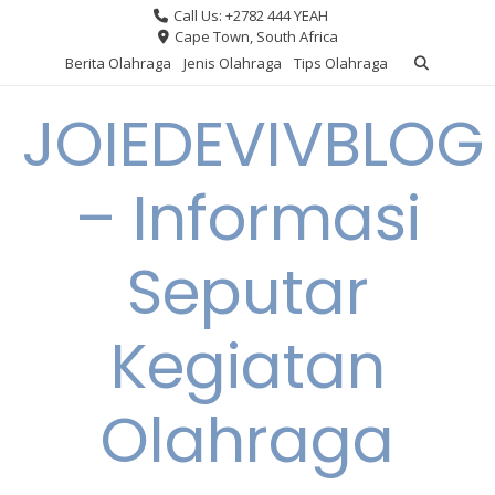
Skip
Call Us: +2782 444 YEAH
to
Cape Town, South Africa
content
Berita Olahraga
Jenis Olahraga
Tips Olahraga
JOIEDEVIVBLOG
– Informasi
Seputar
Kegiatan
Olahraga