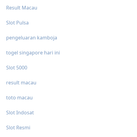
Result Macau
Slot Pulsa
pengeluaran kamboja
togel singapore hari ini
Slot 5000
result macau
toto macau
Slot Indosat
Slot Resmi