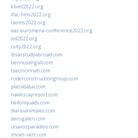
klivet2022.org
ifac-hms2022.org
taoms2022.org
iias-euromena-conference2022.org
ivd2022.org
csity2022.org
ibsarstudyabroad.com
bennusehgall.com
tsecincinnati.com
roderconstructiongroup.com
plazabatai.com
hawkscayresort.com
hellonquads.com
diarioanimales.com
decogaleri.com
unavozparadios.com
shoes-vert.com