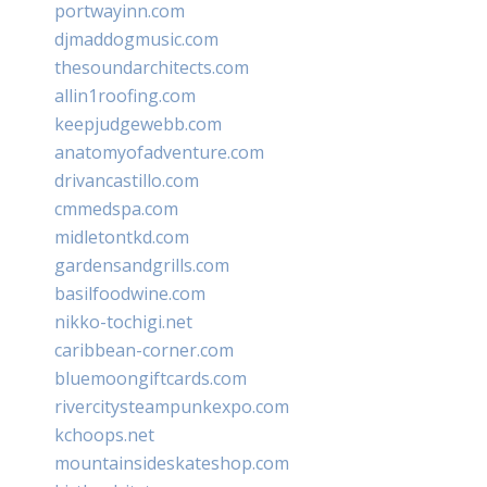
portwayinn.com
djmaddogmusic.com
thesoundarchitects.com
allin1roofing.com
keepjudgewebb.com
anatomyofadventure.com
drivancastillo.com
cmmedspa.com
midletontkd.com
gardensandgrills.com
basilfoodwine.com
nikko-tochigi.net
caribbean-corner.com
bluemoongiftcards.com
rivercitysteampunkexpo.com
kchoops.net
mountainsideskateshop.com