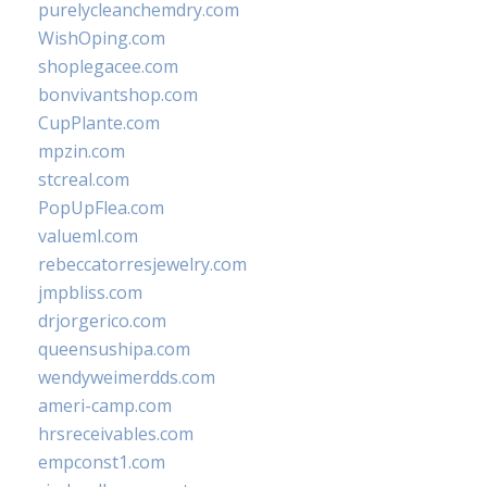
purelycleanchemdry.com
WishOping.com
shoplegacee.com
bonvivantshop.com
CupPlante.com
mpzin.com
stcreal.com
PopUpFlea.com
valueml.com
rebeccatorresjewelry.com
jmpbliss.com
drjorgerico.com
queensushipa.com
wendyweimerdds.com
ameri-camp.com
hrsreceivables.com
empconst1.com