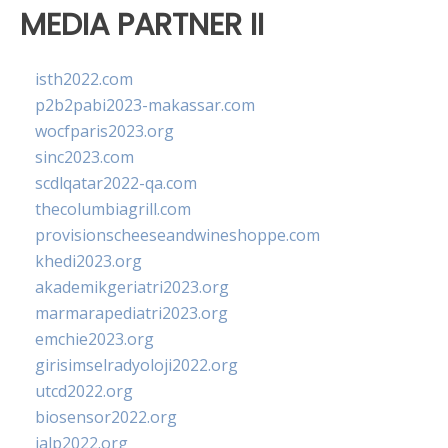
MEDIA PARTNER II
isth2022.com
p2b2pabi2023-makassar.com
wocfparis2023.org
sinc2023.com
scdlqatar2022-qa.com
thecolumbiagrill.com
provisionscheeseandwineshoppe.com
khedi2023.org
akademikgeriatri2023.org
marmarapediatri2023.org
emchie2023.org
girisimselradyoloji2022.org
utcd2022.org
biosensor2022.org
ialp2022.org