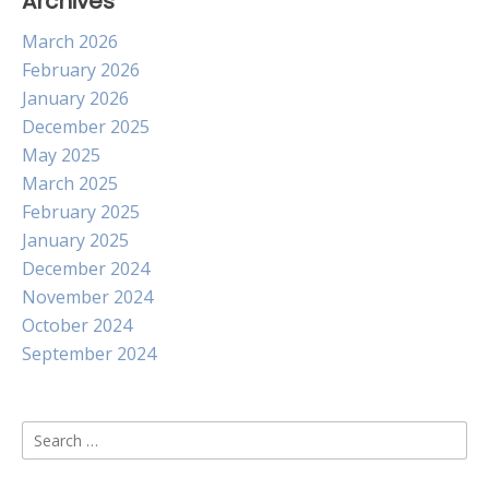
Archives
March 2026
February 2026
January 2026
December 2025
May 2025
March 2025
February 2025
January 2025
December 2024
November 2024
October 2024
September 2024
Search
for: