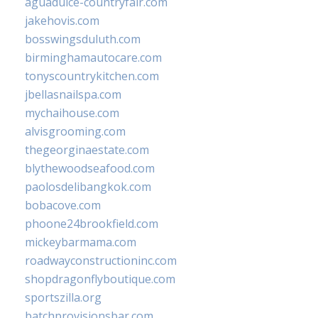
aguadulce-countryfair.com
jakehovis.com
bosswingsduluth.com
birminghamautocare.com
tonyscountrykitchen.com
jbellasnailspa.com
mychaihouse.com
alvisgrooming.com
thegeorginaestate.com
blythewoodseafood.com
paolosdelibangkok.com
bobacove.com
phoone24brookfield.com
mickeybarmama.com
roadwayconstructioninc.com
shopdragonflyboutique.com
sportszilla.org
batchprovisionsbar.com