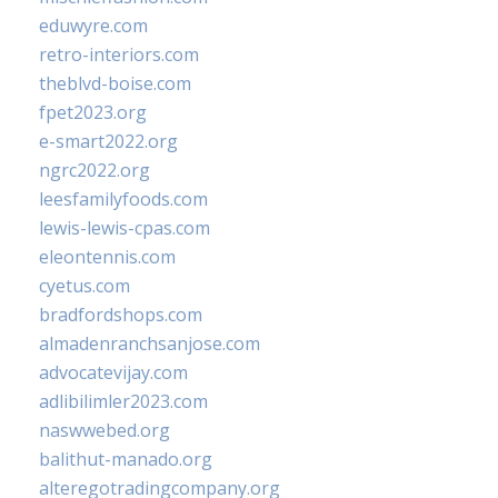
eduwyre.com
retro-interiors.com
theblvd-boise.com
fpet2023.org
e-smart2022.org
ngrc2022.org
leesfamilyfoods.com
lewis-lewis-cpas.com
eleontennis.com
cyetus.com
bradfordshops.com
almadenranchsanjose.com
advocatevijay.com
adlibilimler2023.com
naswwebed.org
balithut-manado.org
alteregotradingcompany.org