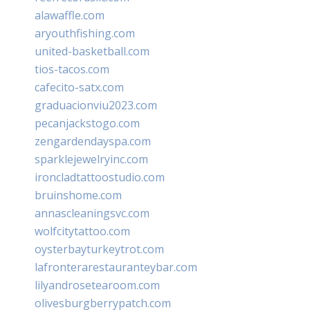
alawaffle.com
aryouthfishing.com
united-basketball.com
tios-tacos.com
cafecito-satx.com
graduacionviu2023.com
pecanjackstogo.com
zengardendayspa.com
sparklejewelryinc.com
ironcladtattoostudio.com
bruinshome.com
annascleaningsvc.com
wolfcitytattoo.com
oysterbayturkeytrot.com
lafronterarestauranteybar.com
lilyandrosetearoom.com
olivesburgberrypatch.com