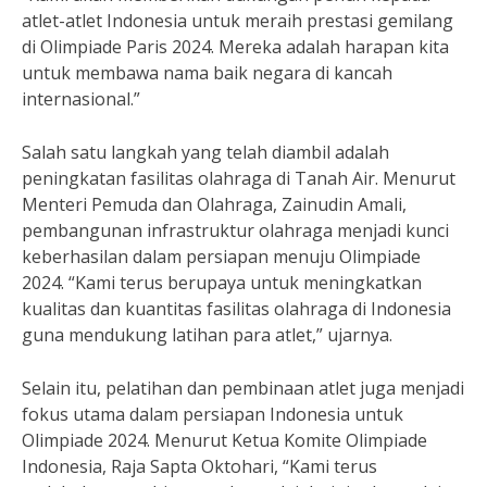
atlet-atlet Indonesia untuk meraih prestasi gemilang
di Olimpiade Paris 2024. Mereka adalah harapan kita
untuk membawa nama baik negara di kancah
internasional.”
Salah satu langkah yang telah diambil adalah
peningkatan fasilitas olahraga di Tanah Air. Menurut
Menteri Pemuda dan Olahraga, Zainudin Amali,
pembangunan infrastruktur olahraga menjadi kunci
keberhasilan dalam persiapan menuju Olimpiade
2024. “Kami terus berupaya untuk meningkatkan
kualitas dan kuantitas fasilitas olahraga di Indonesia
guna mendukung latihan para atlet,” ujarnya.
Selain itu, pelatihan dan pembinaan atlet juga menjadi
fokus utama dalam persiapan Indonesia untuk
Olimpiade 2024. Menurut Ketua Komite Olimpiade
Indonesia, Raja Sapta Oktohari, “Kami terus