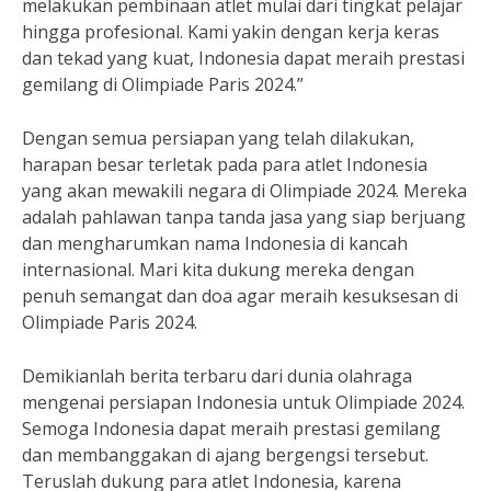
melakukan pembinaan atlet mulai dari tingkat pelajar
hingga profesional. Kami yakin dengan kerja keras
dan tekad yang kuat, Indonesia dapat meraih prestasi
gemilang di Olimpiade Paris 2024.”
Dengan semua persiapan yang telah dilakukan,
harapan besar terletak pada para atlet Indonesia
yang akan mewakili negara di Olimpiade 2024. Mereka
adalah pahlawan tanpa tanda jasa yang siap berjuang
dan mengharumkan nama Indonesia di kancah
internasional. Mari kita dukung mereka dengan
penuh semangat dan doa agar meraih kesuksesan di
Olimpiade Paris 2024.
Demikianlah berita terbaru dari dunia olahraga
mengenai persiapan Indonesia untuk Olimpiade 2024.
Semoga Indonesia dapat meraih prestasi gemilang
dan membanggakan di ajang bergengsi tersebut.
Teruslah dukung para atlet Indonesia, karena