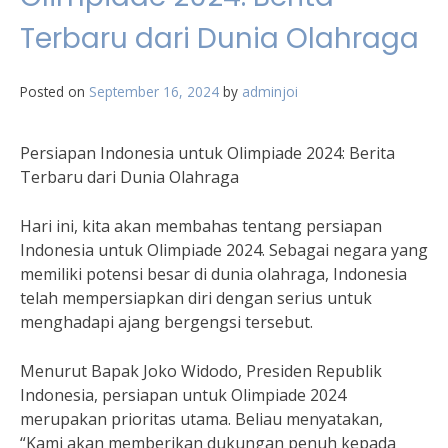
Terbaru dari Dunia Olahraga
Posted on
September 16, 2024
by
adminjoi
Persiapan Indonesia untuk Olimpiade 2024: Berita
Terbaru dari Dunia Olahraga
Hari ini, kita akan membahas tentang persiapan
Indonesia untuk Olimpiade 2024. Sebagai negara yang
memiliki potensi besar di dunia olahraga, Indonesia
telah mempersiapkan diri dengan serius untuk
menghadapi ajang bergengsi tersebut.
Menurut Bapak Joko Widodo, Presiden Republik
Indonesia, persiapan untuk Olimpiade 2024
merupakan prioritas utama. Beliau menyatakan,
“Kami akan memberikan dukungan penuh kepada