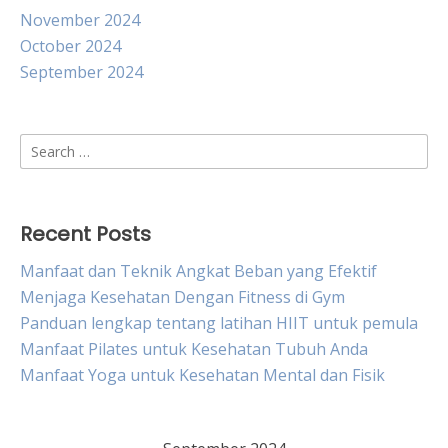
November 2024
October 2024
September 2024
Search
for:
Recent Posts
Manfaat dan Teknik Angkat Beban yang Efektif
Menjaga Kesehatan Dengan Fitness di Gym
Panduan lengkap tentang latihan HIIT untuk pemula
Manfaat Pilates untuk Kesehatan Tubuh Anda
Manfaat Yoga untuk Kesehatan Mental dan Fisik