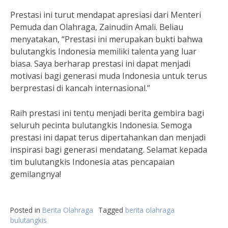
Prestasi ini turut mendapat apresiasi dari Menteri
Pemuda dan Olahraga, Zainudin Amali. Beliau
menyatakan, “Prestasi ini merupakan bukti bahwa
bulutangkis Indonesia memiliki talenta yang luar
biasa. Saya berharap prestasi ini dapat menjadi
motivasi bagi generasi muda Indonesia untuk terus
berprestasi di kancah internasional.”
Raih prestasi ini tentu menjadi berita gembira bagi
seluruh pecinta bulutangkis Indonesia. Semoga
prestasi ini dapat terus dipertahankan dan menjadi
inspirasi bagi generasi mendatang. Selamat kepada
tim bulutangkis Indonesia atas pencapaian
gemilangnya!
Posted in
Berita Olahraga
Tagged
berita olahraga
bulutangkis