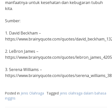
manfaatnya untuk kesehatan dan kebugaran tubuh
kita.
Sumber:
1. David Beckham –
https://www.brainyquote.com/quotes/david_beckham_13
2. LeBron James –
https://www.brainyquote.com/quotes/lebron_james_420
3. Serena Williams –
https://www.brainyquote.com/quotes/serena_williams_3
Posted in
Jenis Olahraga
Tagged
jenis olahraga dalam bahasa
inggris