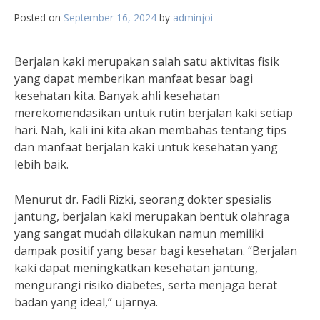
Posted on
September 16, 2024
by
adminjoi
Berjalan kaki merupakan salah satu aktivitas fisik
yang dapat memberikan manfaat besar bagi
kesehatan kita. Banyak ahli kesehatan
merekomendasikan untuk rutin berjalan kaki setiap
hari. Nah, kali ini kita akan membahas tentang tips
dan manfaat berjalan kaki untuk kesehatan yang
lebih baik.
Menurut dr. Fadli Rizki, seorang dokter spesialis
jantung, berjalan kaki merupakan bentuk olahraga
yang sangat mudah dilakukan namun memiliki
dampak positif yang besar bagi kesehatan. “Berjalan
kaki dapat meningkatkan kesehatan jantung,
mengurangi risiko diabetes, serta menjaga berat
badan yang ideal,” ujarnya.