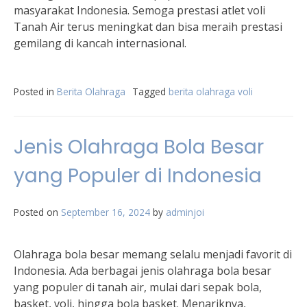
masyarakat Indonesia. Semoga prestasi atlet voli
Tanah Air terus meningkat dan bisa meraih prestasi
gemilang di kancah internasional.
Posted in
Berita Olahraga
Tagged
berita olahraga voli
Jenis Olahraga Bola Besar
yang Populer di Indonesia
Posted on
September 16, 2024
by
adminjoi
Olahraga bola besar memang selalu menjadi favorit di
Indonesia. Ada berbagai jenis olahraga bola besar
yang populer di tanah air, mulai dari sepak bola,
basket, voli, hingga bola basket. Menariknya,