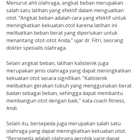
Menurut ahli olahraga, angkat beban merupakan
salah satu latihan yang efektif dalam menguatkan
otot. “Angkat beban adalah cara yang efektif untuk
meningkatkan kekuatan otot karena latihan ini
melibatkan beban berat yang diperlukan untuk
menantang otot-otot Anda,” ujar dr. Fitri, seorang
dokter spesialis olahraga.
Selain angkat beban, latihan kalistenik juga
merupakan jenis olahraga yang dapat meningkatkan
kekuatan otot secara signifikan. “Kalistenik
melibatkan gerakan tubuh yang menggunakan berat
badan sebagai beban, sehingga dapat membantu
membangun otot dengan baik,” kata coach fitness,
Andi.
Selain itu, bersepeda juga merupakan salah satu
olahraga yang dapat meningkatkan kekuatan otot.
“Bersepeda adalah olahraga aerobik yang dapat