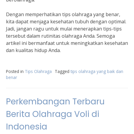
Dengan memperhatikan tips olahraga yang benar,
kita dapat menjaga kesehatan tubuh dengan optimal.
Jadi, jangan ragu untuk mulai menerapkan tips-tips
tersebut dalam rutinitas olahraga Anda. Semoga
artikel ini bermanfaat untuk meningkatkan kesehatan
dan kualitas hidup Anda.
Posted in
Tips Olahraga
Tagged
tips olahraga yang baik dan
benar
Perkembangan Terbaru
Berita Olahraga Voli di
Indonesia