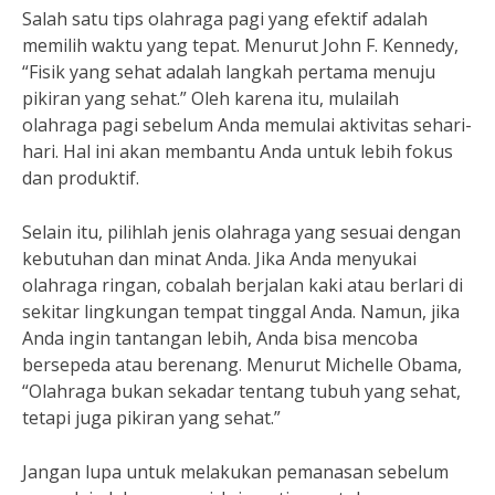
Salah satu tips olahraga pagi yang efektif adalah
memilih waktu yang tepat. Menurut John F. Kennedy,
“Fisik yang sehat adalah langkah pertama menuju
pikiran yang sehat.” Oleh karena itu, mulailah
olahraga pagi sebelum Anda memulai aktivitas sehari-
hari. Hal ini akan membantu Anda untuk lebih fokus
dan produktif.
Selain itu, pilihlah jenis olahraga yang sesuai dengan
kebutuhan dan minat Anda. Jika Anda menyukai
olahraga ringan, cobalah berjalan kaki atau berlari di
sekitar lingkungan tempat tinggal Anda. Namun, jika
Anda ingin tantangan lebih, Anda bisa mencoba
bersepeda atau berenang. Menurut Michelle Obama,
“Olahraga bukan sekadar tentang tubuh yang sehat,
tetapi juga pikiran yang sehat.”
Jangan lupa untuk melakukan pemanasan sebelum