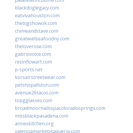
blackdoglegacy.com
eatvivahouston.com
thebigshowok.com
chimeandstave.com
greatwallseafoodny.com
theloverose.com
gabriovoice.com
resinflowart.com
p-sports.net
korsairstreetwear.com
petshopallston.com
avenue26tacos.com
topgglasses.com
broadmoornailsspacoloradosprings.com
missblackpasadena.com
anneskitchen.org
valenciamarketytaqueria.com