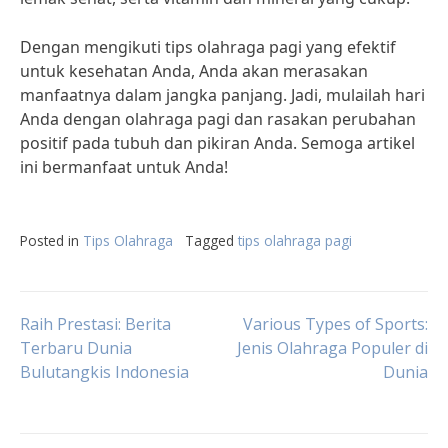
Dengan mengikuti tips olahraga pagi yang efektif
untuk kesehatan Anda, Anda akan merasakan
manfaatnya dalam jangka panjang. Jadi, mulailah hari
Anda dengan olahraga pagi dan rasakan perubahan
positif pada tubuh dan pikiran Anda. Semoga artikel
ini bermanfaat untuk Anda!
Posted in
Tips Olahraga
Tagged
tips olahraga pagi
Post
Raih Prestasi: Berita
Various Types of Sports:
Terbaru Dunia
Jenis Olahraga Populer di
Bulutangkis Indonesia
Dunia
navigation