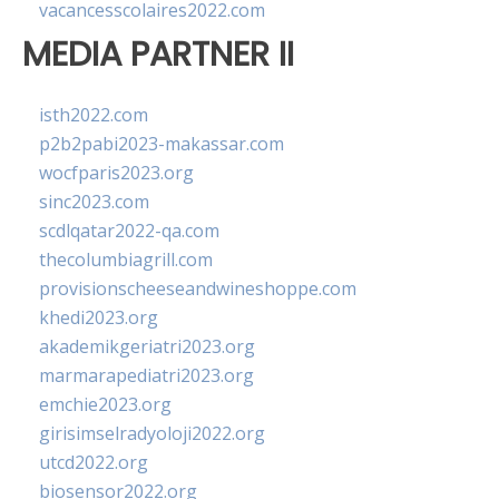
vacancesscolaires2022.com
MEDIA PARTNER II
isth2022.com
p2b2pabi2023-makassar.com
wocfparis2023.org
sinc2023.com
scdlqatar2022-qa.com
thecolumbiagrill.com
provisionscheeseandwineshoppe.com
khedi2023.org
akademikgeriatri2023.org
marmarapediatri2023.org
emchie2023.org
girisimselradyoloji2022.org
utcd2022.org
biosensor2022.org