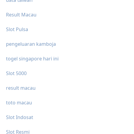
Result Macau
Slot Pulsa
pengeluaran kamboja
togel singapore hari ini
Slot 5000
result macau
toto macau
Slot Indosat
Slot Resmi