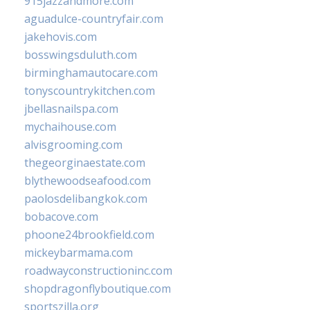
915jazzandmore.com
aguadulce-countryfair.com
jakehovis.com
bosswingsduluth.com
birminghamautocare.com
tonyscountrykitchen.com
jbellasnailspa.com
mychaihouse.com
alvisgrooming.com
thegeorginaestate.com
blythewoodseafood.com
paolosdelibangkok.com
bobacove.com
phoone24brookfield.com
mickeybarmama.com
roadwayconstructioninc.com
shopdragonflyboutique.com
sportszilla.org