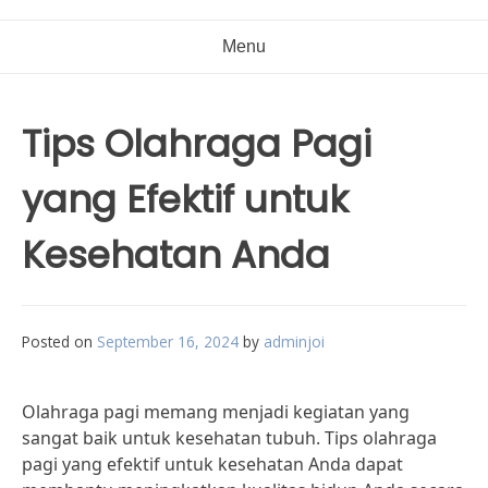
Menu
Tips Olahraga Pagi
yang Efektif untuk
Kesehatan Anda
Posted on
September 16, 2024
by
adminjoi
Olahraga pagi memang menjadi kegiatan yang
sangat baik untuk kesehatan tubuh. Tips olahraga
pagi yang efektif untuk kesehatan Anda dapat