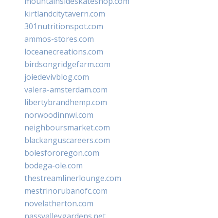
mountainsideskateshop.com
kirtlandcitytavern.com
301nutritionspot.com
ammos-stores.com
loceanecreations.com
birdsongridgefarm.com
joiedevivblog.com
valera-amsterdam.com
libertybrandhemp.com
norwoodinnwi.com
neighboursmarket.com
blackanguscareers.com
bolesfororegon.com
bodega-ole.com
thestreamlinerlounge.com
mestrinorubanofc.com
novelatherton.com
nassvalleygardens.net