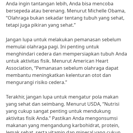
Anda ingin tantangan lebih, Anda bisa mencoba
bersepeda atau berenang. Menurut Michelle Obama,
“Olahraga bukan sekadar tentang tubuh yang sehat,
tetapi juga pikiran yang sehat.”
Jangan lupa untuk melakukan pemanasan sebelum
memulai olahraga pagi. Ini penting untuk
menghindari cedera dan mempersiapkan tubuh Anda
untuk aktivitas fisik. Menurut American Heart
Association, “Pemanasan sebelum olahraga dapat
membantu meningkatkan kelenturan otot dan
mengurangi risiko cedera.”
Terakhir, jangan lupa untuk mengatur pola makan
yang sehat dan seimbang. Menurut USDA, “Nutrisi
yang cukup sangat penting untuk mendukung
aktivitas fisik Anda.” Pastikan Anda mengonsumsi
makanan yang mengandung karbohidrat, protein,
lemak sehat, serta vitamin dan mineral yang cukup.