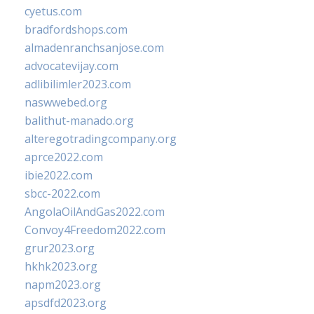
cyetus.com
bradfordshops.com
almadenranchsanjose.com
advocatevijay.com
adlibilimler2023.com
naswwebed.org
balithut-manado.org
alteregotradingcompany.org
aprce2022.com
ibie2022.com
sbcc-2022.com
AngolaOilAndGas2022.com
Convoy4Freedom2022.com
grur2023.org
hkhk2023.org
napm2023.org
apsdfd2023.org