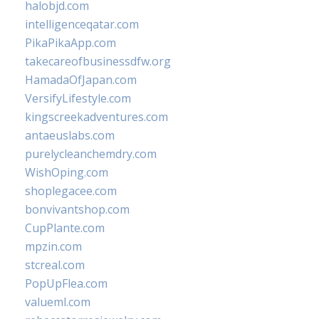
halobjd.com
intelligenceqatar.com
PikaPikaApp.com
takecareofbusinessdfw.org
HamadaOfJapan.com
VersifyLifestyle.com
kingscreekadventures.com
antaeuslabs.com
purelycleanchemdry.com
WishOping.com
shoplegacee.com
bonvivantshop.com
CupPlante.com
mpzin.com
stcreal.com
PopUpFlea.com
valueml.com