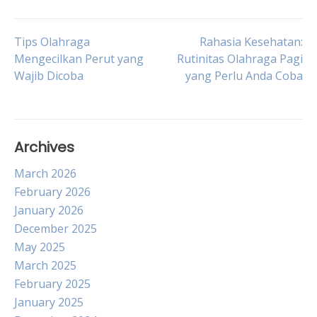
Post
Tips Olahraga
Rahasia Kesehatan:
Mengecilkan Perut yang
Rutinitas Olahraga Pagi
Wajib Dicoba
yang Perlu Anda Coba
navigation
Archives
March 2026
February 2026
January 2026
December 2025
May 2025
March 2025
February 2025
January 2025