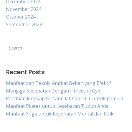
December 2024
November 2024
October 2024
September 2024
Search
for:
Recent Posts
Manfaat dan Teknik Angkat Beban yang Efektif
Menjaga Kesehatan Dengan Fitness di Gym
Panduan lengkap tentang latihan HIIT untuk pemula
Manfaat Pilates untuk Kesehatan Tubuh Anda
Manfaat Yoga untuk Kesehatan Mental dan Fisik