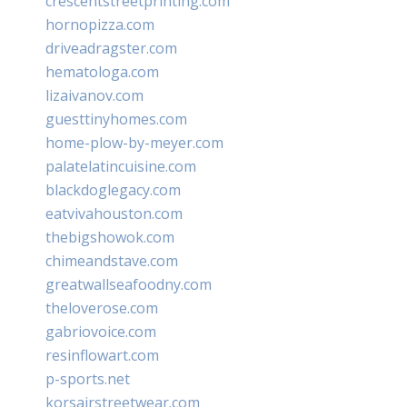
crescentstreetprinting.com
hornopizza.com
driveadragster.com
hematologa.com
lizaivanov.com
guesttinyhomes.com
home-plow-by-meyer.com
palatelatincuisine.com
blackdoglegacy.com
eatvivahouston.com
thebigshowok.com
chimeandstave.com
greatwallseafoodny.com
theloverose.com
gabriovoice.com
resinflowart.com
p-sports.net
korsairstreetwear.com