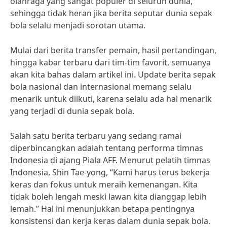
olahraga yang sangat populer di seluruh dunia,
sehingga tidak heran jika berita seputar dunia sepak
bola selalu menjadi sorotan utama.
Mulai dari berita transfer pemain, hasil pertandingan,
hingga kabar terbaru dari tim-tim favorit, semuanya
akan kita bahas dalam artikel ini. Update berita sepak
bola nasional dan internasional memang selalu
menarik untuk diikuti, karena selalu ada hal menarik
yang terjadi di dunia sepak bola.
Salah satu berita terbaru yang sedang ramai
diperbincangkan adalah tentang performa timnas
Indonesia di ajang Piala AFF. Menurut pelatih timnas
Indonesia, Shin Tae-yong, “Kami harus terus bekerja
keras dan fokus untuk meraih kemenangan. Kita
tidak boleh lengah meski lawan kita dianggap lebih
lemah.” Hal ini menunjukkan betapa pentingnya
konsistensi dan kerja keras dalam dunia sepak bola.