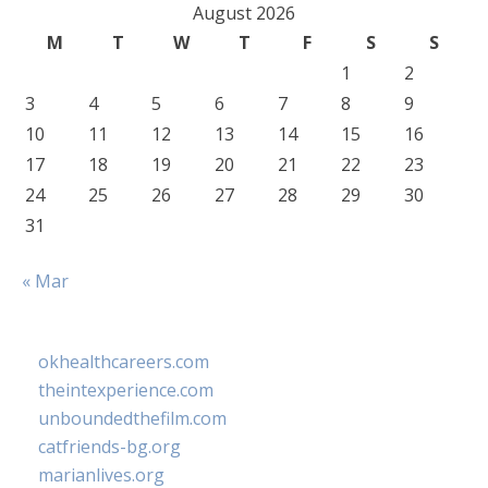
August 2026
M
T
W
T
F
S
S
1
2
3
4
5
6
7
8
9
10
11
12
13
14
15
16
17
18
19
20
21
22
23
24
25
26
27
28
29
30
31
« Mar
okhealthcareers.com
theintexperience.com
unboundedthefilm.com
catfriends-bg.org
marianlives.org