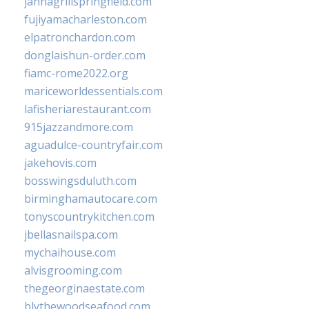
jannagrillspringfield.com
fujiyamacharleston.com
elpatronchardon.com
donglaishun-order.com
fiamc-rome2022.org
mariceworldessentials.com
lafisheriarestaurant.com
915jazzandmore.com
aguadulce-countryfair.com
jakehovis.com
bosswingsduluth.com
birminghamautocare.com
tonyscountrykitchen.com
jbellasnailspa.com
mychaihouse.com
alvisgrooming.com
thegeorginaestate.com
blythewoodseafood.com