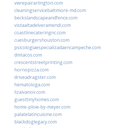
vwrepairarlington.com
cleaningservicebaltimore-md.com
beckslandscapeandfence.com
vistaaltadelveramendi.com
coastlinecateringnc.com
cuesburgershouston.com
psicologiaespecializadaencampeche.com
dmtacos.com
crescentstreetprinting.com
hornopizza.com
driveadragster.com
hematologa.com
lizaivanov.com
guesttinyhomes.com
home-plow-by-meyer.com
palatelatincuisine.com
blackdoglegacy.com