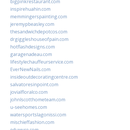
bigpinkrestaurant.com
inspirehuahin.com
memmingerspainting.com
jeremypbeasley.com
thesandwichdepotcos.com
drgiggleshouseofpain.com
hotflashdesigns.com
garagenadeau.com
lifestylechauffeurservice.com
EverNewNails.com
insideoutdecoratingcentre.com
salvatoresinpoint.com
jovialfloralco.com
johnlscotthometeam.com
u-seehomes.com
watersportslagonissi.com
mischieffashion.com
eduwyre.com