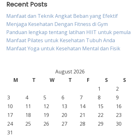
Recent Posts
Manfaat dan Teknik Angkat Beban yang Efektif
Menjaga Kesehatan Dengan Fitness di Gym
Panduan lengkap tentang latihan HIIT untuk pemula
Manfaat Pilates untuk Kesehatan Tubuh Anda
Manfaat Yoga untuk Kesehatan Mental dan Fisik
August 2026
M
T
W
T
F
S
S
1
2
3
4
5
6
7
8
9
10
11
12
13
14
15
16
17
18
19
20
21
22
23
24
25
26
27
28
29
30
31