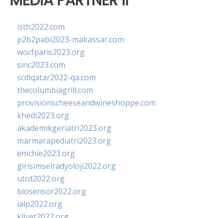
MEDIA PARTNER II
isth2022.com
p2b2pabi2023-makassar.com
wocfparis2023.org
sinc2023.com
scdlqatar2022-qa.com
thecolumbiagrill.com
provisionscheeseandwineshoppe.com
khedi2023.org
akademikgeriatri2023.org
marmarapediatri2023.org
emchie2023.org
girisimselradyoloji2022.org
utcd2022.org
biosensor2022.org
ialp2022.org
klivet2022.org