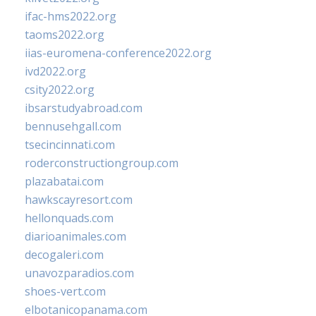
ifac-hms2022.org
taoms2022.org
iias-euromena-conference2022.org
ivd2022.org
csity2022.org
ibsarstudyabroad.com
bennusehgall.com
tsecincinnati.com
roderconstructiongroup.com
plazabatai.com
hawkscayresort.com
hellonquads.com
diarioanimales.com
decogaleri.com
unavozparadios.com
shoes-vert.com
elbotanicopanama.com