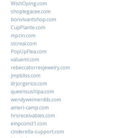
WishOping.com
shoplegacee.com
bonvivantshop.com
CupPlante.com
mpzin.com
stcreal.com
PopUpFlea.com
valueml.com
rebeccatorresjewelry.com
jmpbliss.com
drjorgerico.com
queensushipa.com
wendyweimerdds.com
ameri-camp.com
hrsreceivables.com
empconst1.com
cinderella-support.com