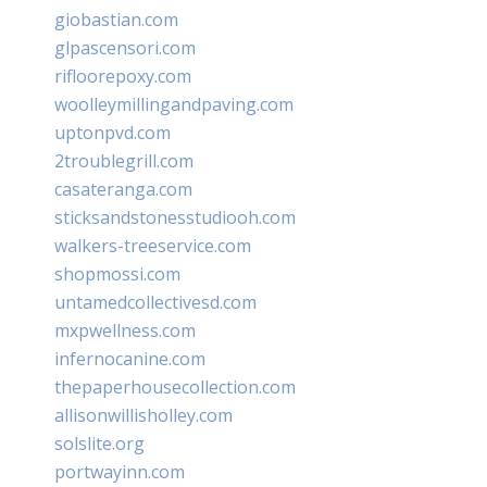
giobastian.com
glpascensori.com
rifloorepoxy.com
woolleymillingandpaving.com
uptonpvd.com
2troublegrill.com
casateranga.com
sticksandstonesstudiooh.com
walkers-treeservice.com
shopmossi.com
untamedcollectivesd.com
mxpwellness.com
infernocanine.com
thepaperhousecollection.com
allisonwillisholley.com
solslite.org
portwayinn.com