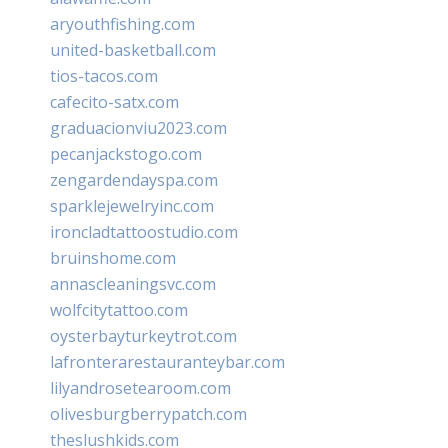
aryouthfishing.com
united-basketball.com
tios-tacos.com
cafecito-satx.com
graduacionviu2023.com
pecanjackstogo.com
zengardendayspa.com
sparklejewelryinc.com
ironcladtattoostudio.com
bruinshome.com
annascleaningsvc.com
wolfcitytattoo.com
oysterbayturkeytrot.com
lafronterarestauranteybar.com
lilyandrosetearoom.com
olivesburgberrypatch.com
theslushkids.com