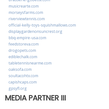
musicrearte.com
morseysfarms.com
riverviewtennis.com
official-kelly-toys-squishmallows.com
displaygardenonsuncrest.org
bbq-empire-usa.com
feedstoreva.com
drogopets.com
ediblechalk.com
tabletennisnearme.com
oaksofa.com
soultacohtx.com
capishcaps.com
gpsyfl.org
MEDIA PARTNER III