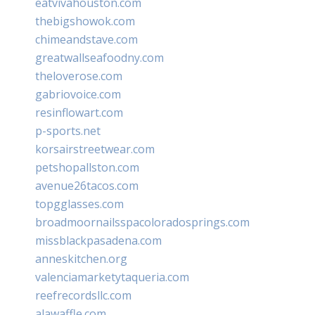
eatvivahouston.com
thebigshowok.com
chimeandstave.com
greatwallseafoodny.com
theloverose.com
gabriovoice.com
resinflowart.com
p-sports.net
korsairstreetwear.com
petshopallston.com
avenue26tacos.com
topgglasses.com
broadmoornailsspacoloradosprings.com
missblackpasadena.com
anneskitchen.org
valenciamarketytaqueria.com
reefrecordsllc.com
alawaffle.com