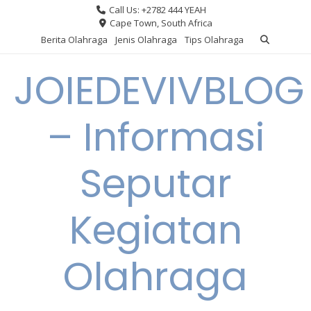
Skip
Call Us: +2782 444 YEAH
to
Cape Town, South Africa
content
Berita Olahraga
Jenis Olahraga
Tips Olahraga
JOIEDEVIVBLOG
– Informasi
Seputar
Kegiatan
Olahraga