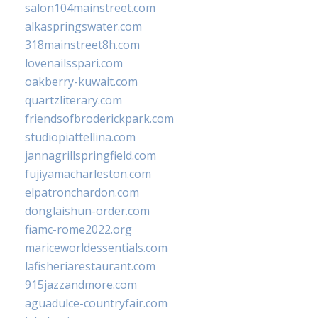
salon104mainstreet.com
alkaspringswater.com
318mainstreet8h.com
lovenailsspari.com
oakberry-kuwait.com
quartzliterary.com
friendsofbroderickpark.com
studiopiattellina.com
jannagrillspringfield.com
fujiyamacharleston.com
elpatronchardon.com
donglaishun-order.com
fiamc-rome2022.org
mariceworldessentials.com
lafisheriarestaurant.com
915jazzandmore.com
aguadulce-countryfair.com