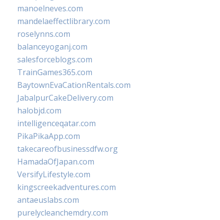
manoelneves.com
mandelaeffectlibrary.com
roselynns.com
balanceyoganj.com
salesforceblogs.com
TrainGames365.com
BaytownEvaCationRentals.com
JabalpurCakeDelivery.com
halobjd.com
intelligenceqatar.com
PikaPikaApp.com
takecareofbusinessdfw.org
HamadaOfJapan.com
VersifyLifestyle.com
kingscreekadventures.com
antaeuslabs.com
purelycleanchemdry.com