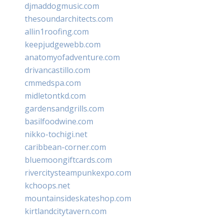
djmaddogmusic.com
thesoundarchitects.com
allin1roofing.com
keepjudgewebb.com
anatomyofadventure.com
drivancastillo.com
cmmedspa.com
midletontkd.com
gardensandgrills.com
basilfoodwine.com
nikko-tochigi.net
caribbean-corner.com
bluemoongiftcards.com
rivercitysteampunkexpo.com
kchoops.net
mountainsideskateshop.com
kirtlandcitytavern.com