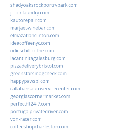
shadyoaksrockportrvpark.com
jccoinlaundry.com
kautorepair.com
marjaeswinebar.com
elmazatlanclinton.com
ideacoffeenyc.com
odieschillicothe.com
lacantinitagalesburg.com
pizzadeliverybristol.com
greenstarsmogcheck.com
happypawspl.com
callahansautoservicecenter.com
georgiascornermarket.com
perfectfit24-7.com
portugalprivatedriver.com
von-racer.com
coffeeshopcharleston.com