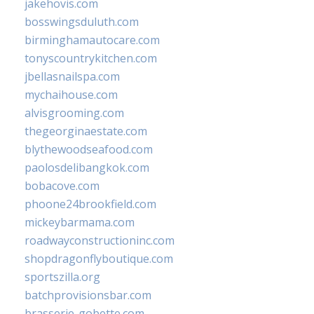
jakehovis.com
bosswingsduluth.com
birminghamautocare.com
tonyscountrykitchen.com
jbellasnailspa.com
mychaihouse.com
alvisgrooming.com
thegeorginaestate.com
blythewoodseafood.com
paolosdelibangkok.com
bobacove.com
phoone24brookfield.com
mickeybarmama.com
roadwayconstructioninc.com
shopdragonflyboutique.com
sportszilla.org
batchprovisionsbar.com
brasserie-gobette.com