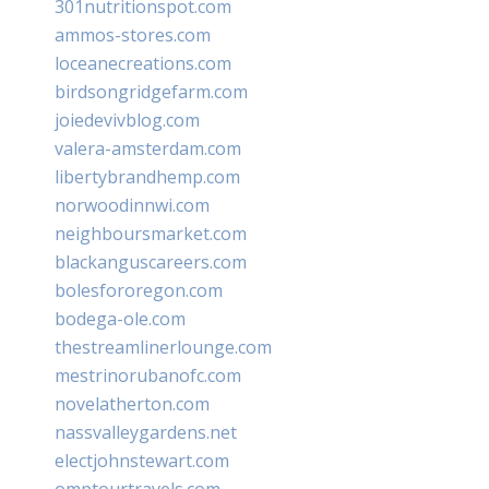
301nutritionspot.com
ammos-stores.com
loceanecreations.com
birdsongridgefarm.com
joiedevivblog.com
valera-amsterdam.com
libertybrandhemp.com
norwoodinnwi.com
neighboursmarket.com
blackanguscareers.com
bolesfororegon.com
bodega-ole.com
thestreamlinerlounge.com
mestrinorubanofc.com
novelatherton.com
nassvalleygardens.net
electjohnstewart.com
omptourtravels.com