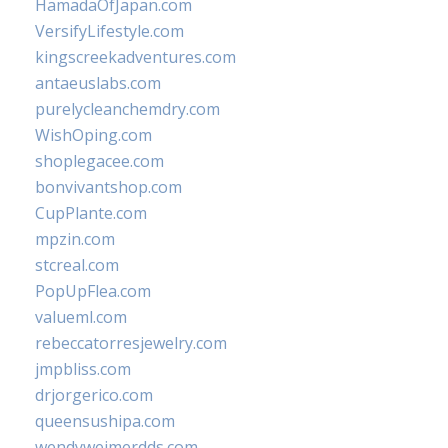
HamadaOfJapan.com
VersifyLifestyle.com
kingscreekadventures.com
antaeuslabs.com
purelycleanchemdry.com
WishOping.com
shoplegacee.com
bonvivantshop.com
CupPlante.com
mpzin.com
stcreal.com
PopUpFlea.com
valueml.com
rebeccatorresjewelry.com
jmpbliss.com
drjorgerico.com
queensushipa.com
wendyweimerdds.com