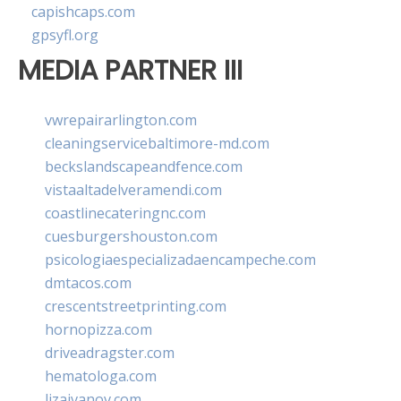
capishcaps.com
gpsyfl.org
MEDIA PARTNER III
vwrepairarlington.com
cleaningservicebaltimore-md.com
beckslandscapeandfence.com
vistaaltadelveramendi.com
coastlinecateringnc.com
cuesburgershouston.com
psicologiaespecializadaencampeche.com
dmtacos.com
crescentstreetprinting.com
hornopizza.com
driveadragster.com
hematologa.com
lizaivanov.com