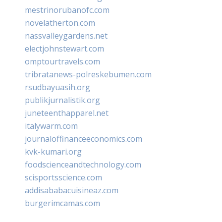
mestrinorubanofc.com
novelatherton.com
nassvalleygardens.net
electjohnstewart.com
omptourtravels.com
tribratanews-polreskebumen.com
rsudbayuasih.org
publikjurnalistik.org
juneteenthapparel.net
italywarm.com
journaloffinanceeconomics.com
kvk-kumari.org
foodscienceandtechnology.com
scisportsscience.com
addisababacuisineaz.com
burgerimcamas.com