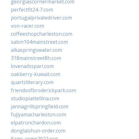
georgiascornermarket.com
perfectfit24-7.com
portugalprivatedriver.com
von-racer.com
coffeeshopcharleston.com
salon104mainstreet.com
alkaspringswater.com
318mainstreet8h.com
lovenailsspari.com
oakberry-kuwait.com
quartzliterary.com
friendsofbroderickpark.com
studiopiattellina.com
jannagrillspringfield.com
fujiyamacharleston.com
elpatronchardon.com
donglaishun-order.com
fiamc-rome2022.org