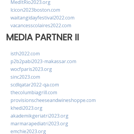
MedItRio2023.org
lcicon2023boston.com
waitangidayfestival2022.com
vacancesscolaires2022.com
MEDIA PARTNER II
isth2022.com
p2b2pabi2023-makassar.com
wocfparis2023.org
sinc2023.com
scdlqatar2022-qa.com
thecolumbiagrill.com
provisionscheeseandwineshoppe.com
khedi2023.org
akademikgeriatri2023.org
marmarapediatri2023.org
emchie2023.org