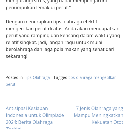
mengurangi stres, yang dapat mempengaruhi
penumpukan lemak di perut.”
Dengan menerapkan tips olahraga efektif
mengecilkan perut di atas, Anda akan mendapatkan
perut yang ramping dan kencang dalam waktu yang
relatif singkat. Jadi, jangan ragu untuk mulai
berolahraga dan jaga pola makan yang sehat dari
sekarang!
Posted in
Tips Olahraga
Tagged
tips olahraga mengecilkan
perut
Post
Antisipasi Kesiapan
7 Jenis Olahraga yang
Indonesia untuk Olimpiade
Mampu Meningkatkan
2024: Berita Olahraga
Kekuatan Otot
navigation