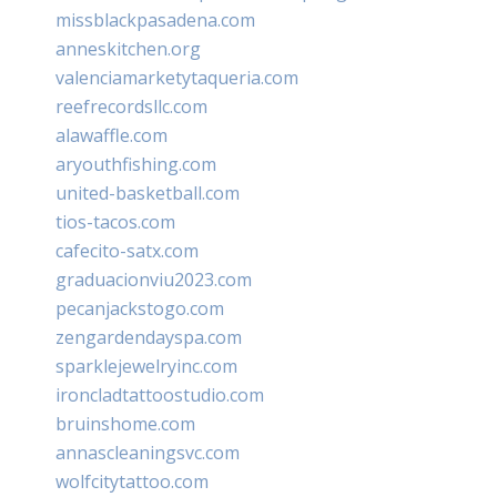
missblackpasadena.com
anneskitchen.org
valenciamarketytaqueria.com
reefrecordsllc.com
alawaffle.com
aryouthfishing.com
united-basketball.com
tios-tacos.com
cafecito-satx.com
graduacionviu2023.com
pecanjackstogo.com
zengardendayspa.com
sparklejewelryinc.com
ironcladtattoostudio.com
bruinshome.com
annascleaningsvc.com
wolfcitytattoo.com