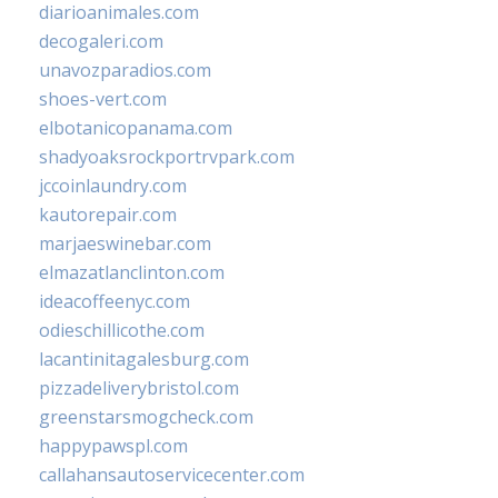
diarioanimales.com
decogaleri.com
unavozparadios.com
shoes-vert.com
elbotanicopanama.com
shadyoaksrockportrvpark.com
jccoinlaundry.com
kautorepair.com
marjaeswinebar.com
elmazatlanclinton.com
ideacoffeenyc.com
odieschillicothe.com
lacantinitagalesburg.com
pizzadeliverybristol.com
greenstarsmogcheck.com
happypawspl.com
callahansautoservicecenter.com