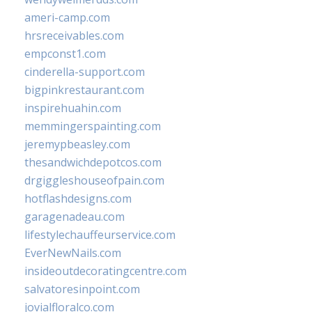
ameri-camp.com
hrsreceivables.com
empconst1.com
cinderella-support.com
bigpinkrestaurant.com
inspirehuahin.com
memmingerspainting.com
jeremypbeasley.com
thesandwichdepotcos.com
drgiggleshouseofpain.com
hotflashdesigns.com
garagenadeau.com
lifestylechauffeurservice.com
EverNewNails.com
insideoutdecoratingcentre.com
salvatoresinpoint.com
jovialfloralco.com