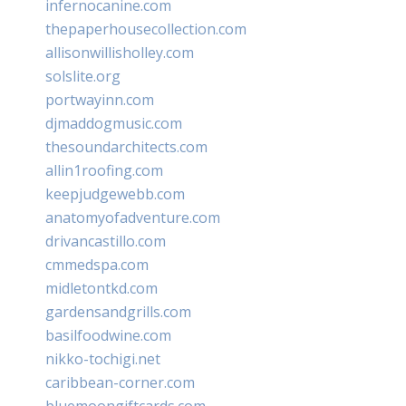
infernocanine.com
thepaperhousecollection.com
allisonwillisholley.com
solslite.org
portwayinn.com
djmaddogmusic.com
thesoundarchitects.com
allin1roofing.com
keepjudgewebb.com
anatomyofadventure.com
drivancastillo.com
cmmedspa.com
midletontkd.com
gardensandgrills.com
basilfoodwine.com
nikko-tochigi.net
caribbean-corner.com
bluemoongiftcards.com