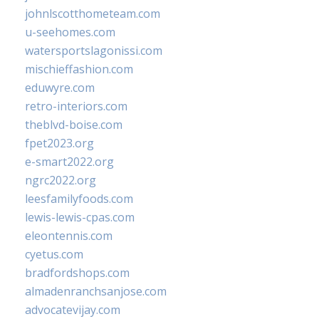
johnlscotthometeam.com
u-seehomes.com
watersportslagonissi.com
mischieffashion.com
eduwyre.com
retro-interiors.com
theblvd-boise.com
fpet2023.org
e-smart2022.org
ngrc2022.org
leesfamilyfoods.com
lewis-lewis-cpas.com
eleontennis.com
cyetus.com
bradfordshops.com
almadenranchsanjose.com
advocatevijay.com