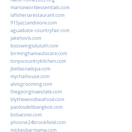
mariceworldessentials.com
lafisheriarestaurant.com
915jazzandmore.com
aguadulce-countryfair.com
jakehovis.com
bosswingsduluth.com
birminghamautocare.com
tonyscountrykitchen.com
jbellasnailspa.com
mychaihouse.com
alvisgrooming.com
thegeorginaestate.com
blythewoodseafood.com
paolosdelibangkok.com
bobacove.com
phoone24brookfield.com
mickeybarmama.com