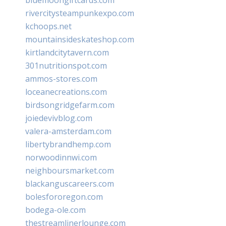
rivercitysteampunkexpo.com
kchoops.net
mountainsideskateshop.com
kirtlandcitytavern.com
301nutritionspot.com
ammos-stores.com
loceanecreations.com
birdsongridgefarm.com
joiedevivblog.com
valera-amsterdam.com
libertybrandhemp.com
norwoodinnwi.com
neighboursmarket.com
blackanguscareers.com
bolesfororegon.com
bodega-ole.com
thestreamlinerlounge.com