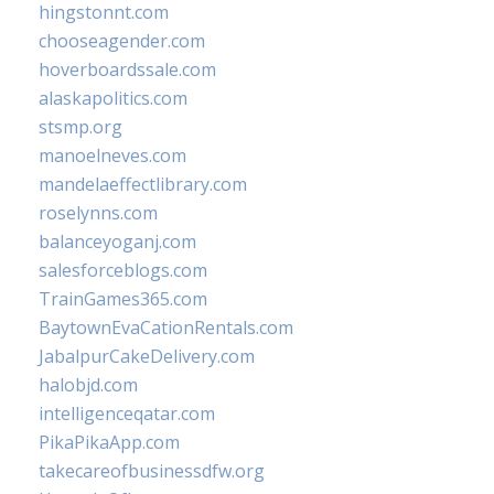
hingstonnt.com
chooseagender.com
hoverboardssale.com
alaskapolitics.com
stsmp.org
manoelneves.com
mandelaeffectlibrary.com
roselynns.com
balanceyoganj.com
salesforceblogs.com
TrainGames365.com
BaytownEvaCationRentals.com
JabalpurCakeDelivery.com
halobjd.com
intelligenceqatar.com
PikaPikaApp.com
takecareofbusinessdfw.org