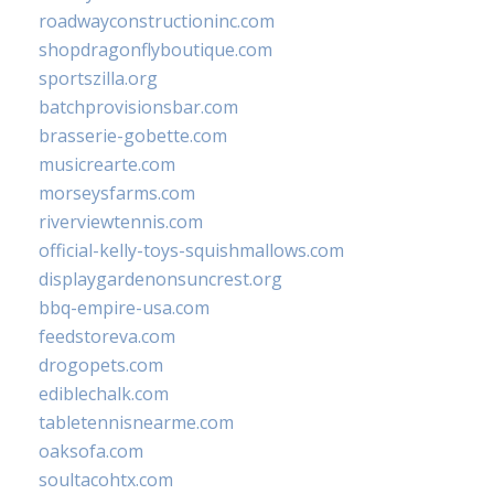
roadwayconstructioninc.com
shopdragonflyboutique.com
sportszilla.org
batchprovisionsbar.com
brasserie-gobette.com
musicrearte.com
morseysfarms.com
riverviewtennis.com
official-kelly-toys-squishmallows.com
displaygardenonsuncrest.org
bbq-empire-usa.com
feedstoreva.com
drogopets.com
ediblechalk.com
tabletennisnearme.com
oaksofa.com
soultacohtx.com