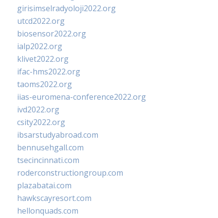
girisimselradyoloji2022.org
utcd2022.org
biosensor2022.org
ialp2022.org
klivet2022.org
ifac-hms2022.org
taoms2022.org
iias-euromena-conference2022.org
ivd2022.org
csity2022.org
ibsarstudyabroad.com
bennusehgall.com
tsecincinnati.com
roderconstructiongroup.com
plazabatai.com
hawkscayresort.com
hellonquads.com