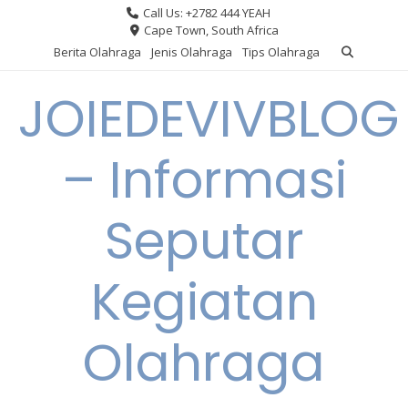
Skip
Call Us: +2782 444 YEAH
to
Cape Town, South Africa
content
Berita Olahraga
Jenis Olahraga
Tips Olahraga
JOIEDEVIVBLOG
– Informasi
Seputar
Kegiatan
Olahraga