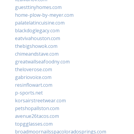
guesttinyhomes.com
home-plow-by-meyer.com
palatelatincuisine.com
blackdoglegacy.com
eatvivahouston.com
thebigshowok.com
chimeandstave.com
greatwallseafoodny.com
theloverose.com
gabriovoice.com
resinflowart.com
p-sports.net
korsairstreetwear.com
petshopallston.com
avenue26tacos.com
topgglasses.com
broadmoornailsspacoloradosprings.com