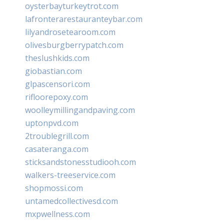
oysterbayturkeytrot.com
lafronterarestauranteybar.com
lilyandrosetearoom.com
olivesburgberrypatch.com
theslushkids.com
giobastian.com
glpascensori.com
rifloorepoxy.com
woolleymillingandpaving.com
uptonpvd.com
2troublegrill.com
casateranga.com
sticksandstonesstudiooh.com
walkers-treeservice.com
shopmossi.com
untamedcollectivesd.com
mxpwellness.com