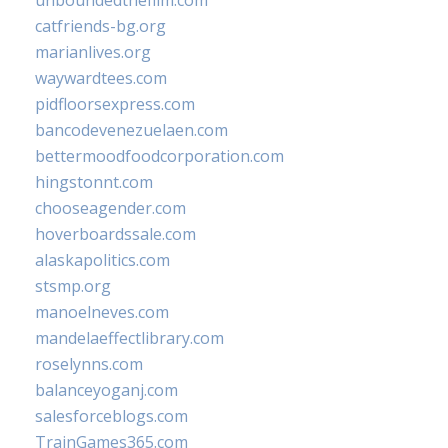
unboundedthefilm.com
catfriends-bg.org
marianlives.org
waywardtees.com
pidfloorsexpress.com
bancodevenezuelaen.com
bettermoodfoodcorporation.com
hingstonnt.com
chooseagender.com
hoverboardssale.com
alaskapolitics.com
stsmp.org
manoelneves.com
mandelaeffectlibrary.com
roselynns.com
balanceyoganj.com
salesforceblogs.com
TrainGames365.com