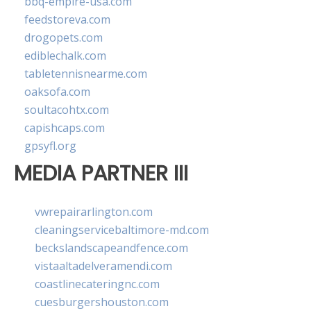
bbq-empire-usa.com
feedstoreva.com
drogopets.com
ediblechalk.com
tabletennisnearme.com
oaksofa.com
soultacohtx.com
capishcaps.com
gpsyfl.org
MEDIA PARTNER III
vwrepairarlington.com
cleaningservicebaltimore-md.com
beckslandscapeandfence.com
vistaaltadelveramendi.com
coastlinecateringnc.com
cuesburgershouston.com