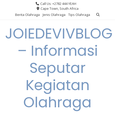
Skip
Call Us: +2782 444 YEAH
to
Cape Town, South Africa
content
Berita Olahraga
Jenis Olahraga
Tips Olahraga
JOIEDEVIVBLOG
– Informasi
Seputar
Kegiatan
Olahraga