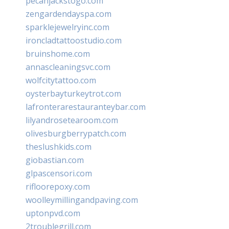
pecanjackstogo.com
zengardendayspa.com
sparklejewelryinc.com
ironcladtattoostudio.com
bruinshome.com
annascleaningsvc.com
wolfcitytattoo.com
oysterbayturkeytrot.com
lafronterarestauranteybar.com
lilyandrosetearoom.com
olivesburgberrypatch.com
theslushkids.com
giobastian.com
glpascensori.com
rifloorepoxy.com
woolleymillingandpaving.com
uptonpvd.com
2troublegrill.com