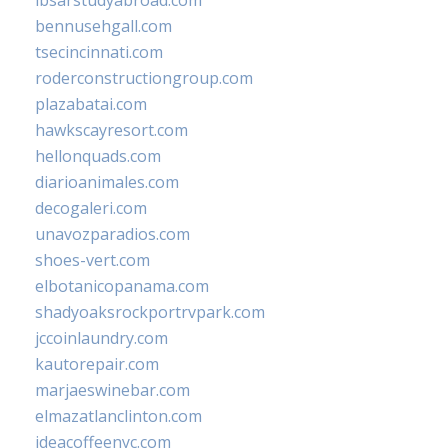
ibsarstudyabroad.com
bennusehgall.com
tsecincinnati.com
roderconstructiongroup.com
plazabatai.com
hawkscayresort.com
hellonquads.com
diarioanimales.com
decogaleri.com
unavozparadios.com
shoes-vert.com
elbotanicopanama.com
shadyoaksrockportrvpark.com
jccoinlaundry.com
kautorepair.com
marjaeswinebar.com
elmazatlanclinton.com
ideacoffeenyc.com