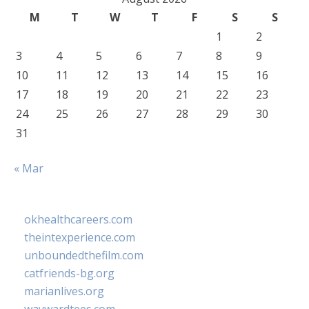
M
T
W
T
F
S
S
1
2
3
4
5
6
7
8
9
10
11
12
13
14
15
16
17
18
19
20
21
22
23
24
25
26
27
28
29
30
31
« Mar
okhealthcareers.com
theintexperience.com
unboundedthefilm.com
catfriends-bg.org
marianlives.org