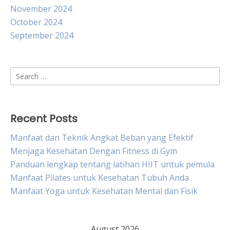
November 2024
October 2024
September 2024
Search
for:
Recent Posts
Manfaat dan Teknik Angkat Beban yang Efektif
Menjaga Kesehatan Dengan Fitness di Gym
Panduan lengkap tentang latihan HIIT untuk pemula
Manfaat Pilates untuk Kesehatan Tubuh Anda
Manfaat Yoga untuk Kesehatan Mental dan Fisik
August 2026