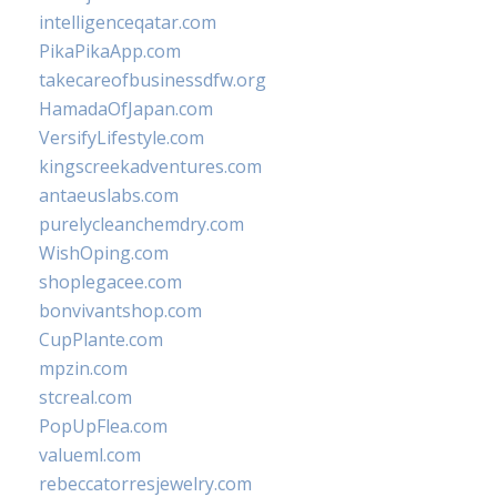
intelligenceqatar.com
PikaPikaApp.com
takecareofbusinessdfw.org
HamadaOfJapan.com
VersifyLifestyle.com
kingscreekadventures.com
antaeuslabs.com
purelycleanchemdry.com
WishOping.com
shoplegacee.com
bonvivantshop.com
CupPlante.com
mpzin.com
stcreal.com
PopUpFlea.com
valueml.com
rebeccatorresjewelry.com