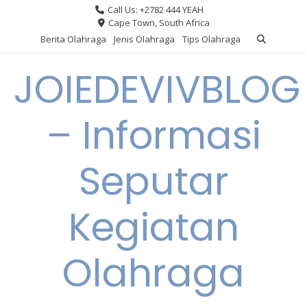
Skip
Call Us: +2782 444 YEAH
to
Cape Town, South Africa
content
Berita Olahraga
Jenis Olahraga
Tips Olahraga
JOIEDEVIVBLOG
– Informasi
Seputar
Kegiatan
Olahraga