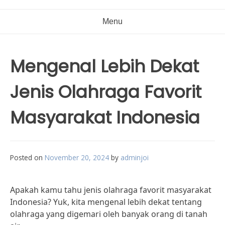
Menu
Mengenal Lebih Dekat
Jenis Olahraga Favorit
Masyarakat Indonesia
Posted on
November 20, 2024
by
adminjoi
Apakah kamu tahu jenis olahraga favorit masyarakat
Indonesia? Yuk, kita mengenal lebih dekat tentang
olahraga yang digemari oleh banyak orang di tanah