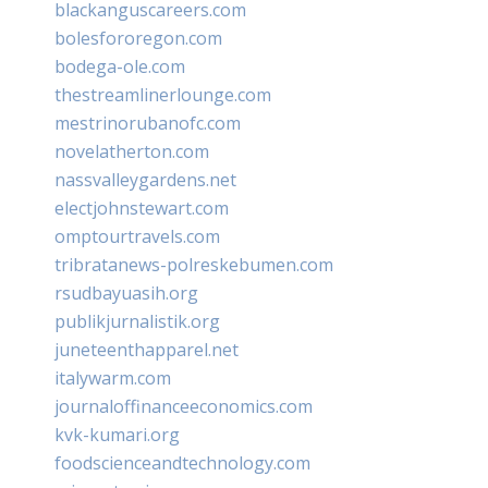
blackanguscareers.com
bolesfororegon.com
bodega-ole.com
thestreamlinerlounge.com
mestrinorubanofc.com
novelatherton.com
nassvalleygardens.net
electjohnstewart.com
omptourtravels.com
tribratanews-polreskebumen.com
rsudbayuasih.org
publikjurnalistik.org
juneteenthapparel.net
italywarm.com
journaloffinanceeconomics.com
kvk-kumari.org
foodscienceandtechnology.com