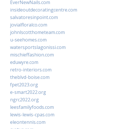
EverNewNails.com
insideoutdecoratingcentre.com
salvatoresinpoint.com
jovialfloralco.com
johnlscotthometeam.com
u-seehomes.com
watersportslagonissi.com
mischieffashion.com
eduwyre.com
retro-interiors.com
theblvd-boise.com
fpet2023.org
e-smart2022.org
ngrc2022.org
leesfamilyfoods.com
lewis-lewis-cpas.com
eleontennis.com