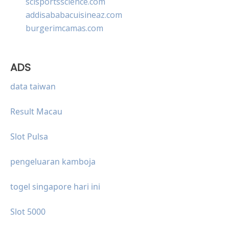
scisportsscience.com
addisababacuisineaz.com
burgerimcamas.com
ADS
data taiwan
Result Macau
Slot Pulsa
pengeluaran kamboja
togel singapore hari ini
Slot 5000