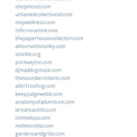
shopmossi.com
untamedcollectivesd.com
mxpwellness.com
infernocanine.com
thepaperhousecollection.com
allisonwillisholley.com
solslite.org
portwayinn.com
djmaddogmusic.com
thesoundarchitects.com
allin1roofing.com
keepjudgewebb.com
anatomyofadventure.com
drivancastillo.com
cmmedspa.com
midletontkd.com
gardensandgrills.com