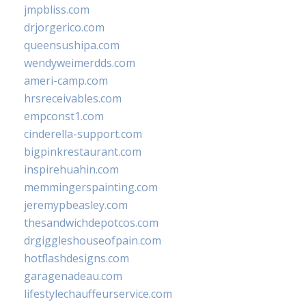
jmpbliss.com
drjorgerico.com
queensushipa.com
wendyweimerdds.com
ameri-camp.com
hrsreceivables.com
empconst1.com
cinderella-support.com
bigpinkrestaurant.com
inspirehuahin.com
memmingerspainting.com
jeremypbeasley.com
thesandwichdepotcos.com
drgiggleshouseofpain.com
hotflashdesigns.com
garagenadeau.com
lifestylechauffeurservice.com