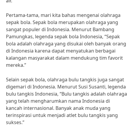
air.
Pertama-tama, mari kita bahas mengenai olahraga
sepak bola. Sepak bola merupakan olahraga yang
sangat populer di Indonesia. Menurut Bambang
Pamungkas, legenda sepak bola Indonesia, “Sepak
bola adalah olahraga yang disukai oleh banyak orang
di Indonesia karena dapat menyatukan berbagai
kalangan masyarakat dalam mendukung tim favorit
mereka.”
Selain sepak bola, olahraga bulu tangkis juga sangat
digemari di Indonesia. Menurut Susi Susanti, legenda
bulu tangkis Indonesia, “Bulu tangkis adalah olahraga
yang telah mengharumkan nama Indonesia di
kancah internasional. Banyak anak muda yang
terinspirasi untuk menjadi atlet bulu tangkis yang
sukses.”