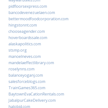
waywardtees.com
pidfloorsexpress.com
bancodevenezuelaen.com
bettermoodfoodcorporation.com
hingstonnt.com
chooseagender.com
hoverboardssale.com
alaskapolitics.com
stsmp.org
manoelneves.com
mandelaeffectlibrary.com
roselynns.com
balanceyoganj.com
salesforceblogs.com
TrainGames365.com
BaytownEvaCationRentals.com
JabalpurCakeDelivery.com
halobjd.com