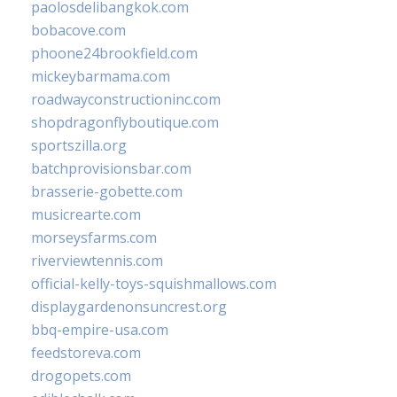
paolosdelibangkok.com
bobacove.com
phoone24brookfield.com
mickeybarmama.com
roadwayconstructioninc.com
shopdragonflyboutique.com
sportszilla.org
batchprovisionsbar.com
brasserie-gobette.com
musicrearte.com
morseysfarms.com
riverviewtennis.com
official-kelly-toys-squishmallows.com
displaygardenonsuncrest.org
bbq-empire-usa.com
feedstoreva.com
drogopets.com