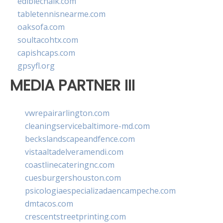
ediblechalk.com
tabletennisnearme.com
oaksofa.com
soultacohtx.com
capishcaps.com
gpsyfl.org
MEDIA PARTNER III
vwrepairarlington.com
cleaningservicebaltimore-md.com
beckslandscapeandfence.com
vistaaltadelveramendi.com
coastlinecateringnc.com
cuesburgershouston.com
psicologiaespecializadaencampeche.com
dmtacos.com
crescentstreetprinting.com