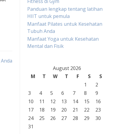
Fitness di Gym
Panduan lengkap tentang latihan
HIIT untuk pemula
Manfaat Pilates untuk Kesehatan
Tubuh Anda
Manfaat Yoga untuk Kesehatan
Mental dan Fisik
 Anda
August 2026
M
T
W
T
F
S
S
1
2
3
4
5
6
7
8
9
10
11
12
13
14
15
16
17
18
19
20
21
22
23
24
25
26
27
28
29
30
31