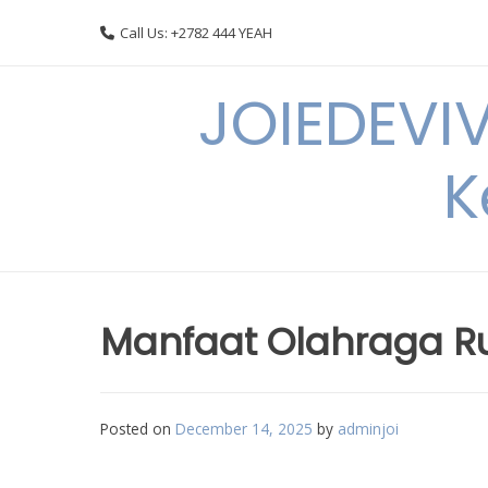
Skip
Call Us: +2782 444 YEAH
to
content
JOIEDEVI
K
Manfaat Olahraga Ru
Posted on
December 14, 2025
by
adminjoi