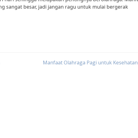
 sangat besar, jadi jangan ragu untuk mulai bergerak
h
Manfaat Olahraga Pagi untuk Kesehatan