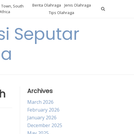
Berita Olahraga
Jenis Olahraga
 Town, South
Africa
Tips Olahraga
i Seputar
ga
h
Archives
March 2026
February 2026
January 2026
December 2025
May 2025