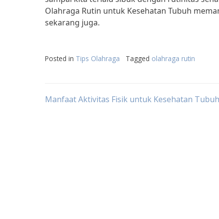
Olahraga Rutin untuk Kesehatan Tubuh memang
sekarang juga.
Posted in
Tips Olahraga
Tagged
olahraga rutin
Post
Manfaat Aktivitas Fisik untuk Kesehatan Tubu
navigation