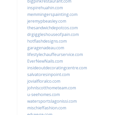
bigpinkrestaurant.com
inspirehuahin.com
memmingerspainting.com
jeremypbeasley.com
thesandwichdepotcos.com
drgiggleshouseofpain.com
hotflashdesigns.com
garagenadeau.com
lifestylechauffeurservice.com
EverNewNails.com
insideoutdecoratingcentre.com
salvatoresinpoint.com
jovialfloralco.com
johnlscotthometeam.com
u-seehomes.com
watersportslagonissi.com
mischieffashion.com
eduwyre.com