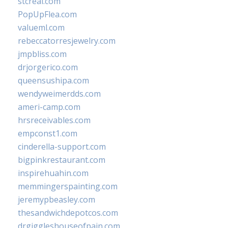
stcreal.com
PopUpFlea.com
valueml.com
rebeccatorresjewelry.com
jmpbliss.com
drjorgerico.com
queensushipa.com
wendyweimerdds.com
ameri-camp.com
hrsreceivables.com
empconst1.com
cinderella-support.com
bigpinkrestaurant.com
inspirehuahin.com
memmingerspainting.com
jeremypbeasley.com
thesandwichdepotcos.com
drgiggleshouseofpain.com