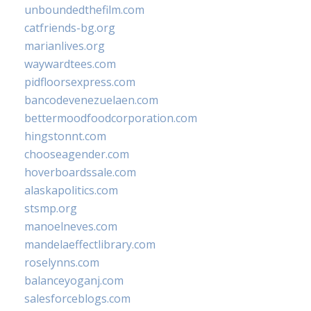
unboundedthefilm.com
catfriends-bg.org
marianlives.org
waywardtees.com
pidfloorsexpress.com
bancodevenezuelaen.com
bettermoodfoodcorporation.com
hingstonnt.com
chooseagender.com
hoverboardssale.com
alaskapolitics.com
stsmp.org
manoelneves.com
mandelaeffectlibrary.com
roselynns.com
balanceyoganj.com
salesforceblogs.com