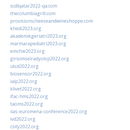
scdlqatar2022-qa.com
thecolumbiagrill.com
provisionscheeseandwineshoppe.com
khedi2023.org
akademikgeriatri2023.org
marmarapediatri2023.org
emchie2023.org
girisimselradyoloji2022.org
utcd2022.org
biosensor2022.org
ialp2022.org
klivet2022.org
ifac-hms2022.org
taoms2022.org
iias-euromena-conference2022.org
ivd2022.org
csity2022.org