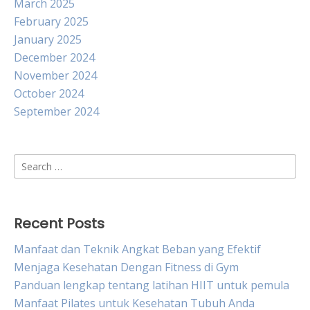
March 2025
February 2025
January 2025
December 2024
November 2024
October 2024
September 2024
Search
for:
Recent Posts
Manfaat dan Teknik Angkat Beban yang Efektif
Menjaga Kesehatan Dengan Fitness di Gym
Panduan lengkap tentang latihan HIIT untuk pemula
Manfaat Pilates untuk Kesehatan Tubuh Anda