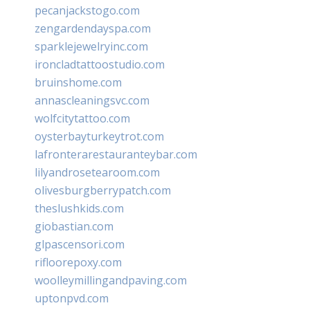
pecanjackstogo.com
zengardendayspa.com
sparklejewelryinc.com
ironcladtattoostudio.com
bruinshome.com
annascleaningsvc.com
wolfcitytattoo.com
oysterbayturkeytrot.com
lafronterarestauranteybar.com
lilyandrosetearoom.com
olivesburgberrypatch.com
theslushkids.com
giobastian.com
glpascensori.com
rifloorepoxy.com
woolleymillingandpaving.com
uptonpvd.com