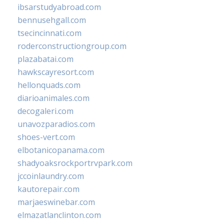
ibsarstudyabroad.com
bennusehgall.com
tsecincinnati.com
roderconstructiongroup.com
plazabatai.com
hawkscayresort.com
hellonquads.com
diarioanimales.com
decogaleri.com
unavozparadios.com
shoes-vert.com
elbotanicopanama.com
shadyoaksrockportrvpark.com
jccoinlaundry.com
kautorepair.com
marjaeswinebar.com
elmazatlanclinton.com