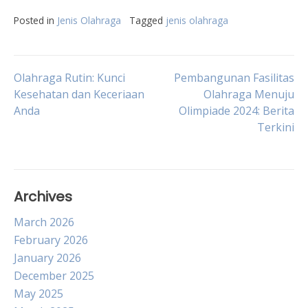
Posted in
Jenis Olahraga
Tagged
jenis olahraga
Post
Olahraga Rutin: Kunci
Pembangunan Fasilitas
Kesehatan dan Keceriaan
Olahraga Menuju
Anda
Olimpiade 2024: Berita
navigation
Terkini
Archives
March 2026
February 2026
January 2026
December 2025
May 2025