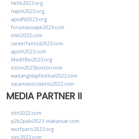
hkhk2023.org
napm2023.org
apsdfd2023.org
forumausape2023.com
imkl2023.com
careerfaircsd2023.com
apsth2023.com
MedItRio2023.org
lcicon2023boston.com
waitangidayfestival2022.com
vacancesscolaires2022.com
MEDIA PARTNER II
isth2022.com
p2b2pabi2023-makassar.com
wocfparis2023.org
sinc2023.com