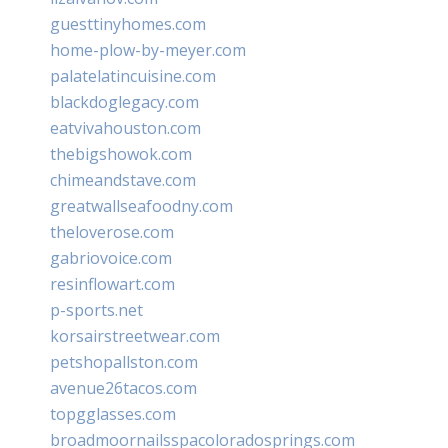
guesttinyhomes.com
home-plow-by-meyer.com
palatelatincuisine.com
blackdoglegacy.com
eatvivahouston.com
thebigshowok.com
chimeandstave.com
greatwallseafoodny.com
theloverose.com
gabriovoice.com
resinflowart.com
p-sports.net
korsairstreetwear.com
petshopallston.com
avenue26tacos.com
topgglasses.com
broadmoornailsspacoloradosprings.com