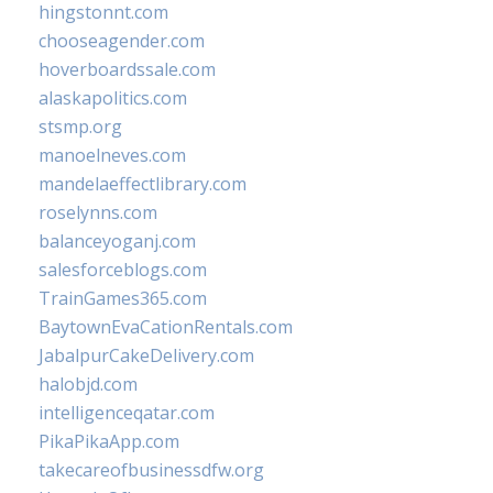
hingstonnt.com
chooseagender.com
hoverboardssale.com
alaskapolitics.com
stsmp.org
manoelneves.com
mandelaeffectlibrary.com
roselynns.com
balanceyoganj.com
salesforceblogs.com
TrainGames365.com
BaytownEvaCationRentals.com
JabalpurCakeDelivery.com
halobjd.com
intelligenceqatar.com
PikaPikaApp.com
takecareofbusinessdfw.org