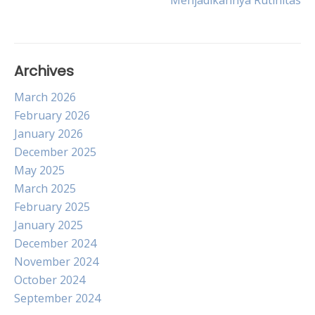
Menjadikannya Rutinitas
navigation
Archives
March 2026
February 2026
January 2026
December 2025
May 2025
March 2025
February 2025
January 2025
December 2024
November 2024
October 2024
September 2024