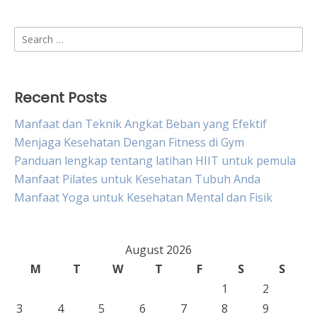
Search
for:
Recent Posts
Manfaat dan Teknik Angkat Beban yang Efektif
Menjaga Kesehatan Dengan Fitness di Gym
Panduan lengkap tentang latihan HIIT untuk pemula
Manfaat Pilates untuk Kesehatan Tubuh Anda
Manfaat Yoga untuk Kesehatan Mental dan Fisik
August 2026
M
T
W
T
F
S
S
1
2
3
4
5
6
7
8
9