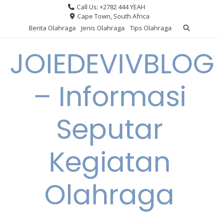
Skip
Call Us: +2782 444 YEAH
to
Cape Town, South Africa
content
Berita Olahraga
Jenis Olahraga
Tips Olahraga
JOIEDEVIVBLOG
– Informasi
Seputar
Kegiatan
Olahraga