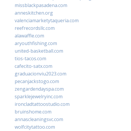
missblackpasadena.com
anneskitchen.org
valenciamarketytaqueria.com
reefrecordsllc.com
alawaffle.com
aryouthfishing.com
united-basketball.com
tios-tacos.com
cafecito-satx.com
graduacionviu2023.com
pecanjackstogo.com
zengardendayspa.com
sparklejewelryinc.com
ironcladtattoostudio.com
bruinshome.com
annascleaningsvc.com
wolfcitytattoo.com