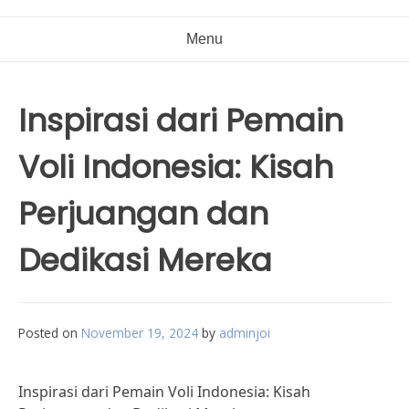
Menu
Inspirasi dari Pemain
Voli Indonesia: Kisah
Perjuangan dan
Dedikasi Mereka
Posted on
November 19, 2024
by
adminjoi
Inspirasi dari Pemain Voli Indonesia: Kisah