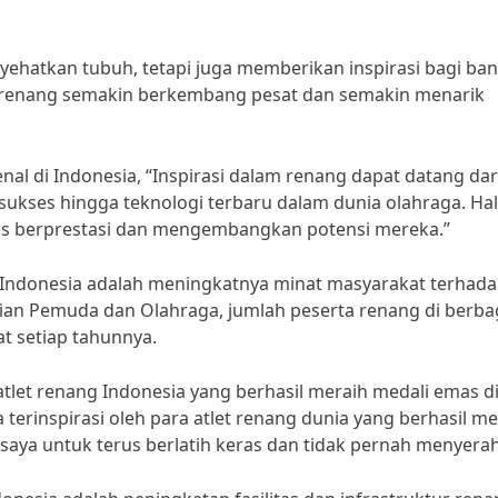
ehatkan tubuh, tetapi juga memberikan inspirasi bagi ba
ia renang semakin berkembang pesat dan semakin menarik
nal di Indonesia, “Inspirasi dalam renang dapat datang dar
sukses hingga teknologi terbaru dalam dunia olahraga. Hal 
rus berprestasi dan mengembangkan potensi mereka.”
i Indonesia adalah meningkatnya minat masyarakat terhad
erian Pemuda dan Olahraga, jumlah peserta renang di berba
t setiap tahunnya.
let renang Indonesia yang berhasil meraih medali emas d
terinspirasi oleh para atlet renang dunia yang berhasil me
saya untuk terus berlatih keras dan tidak pernah menyerah