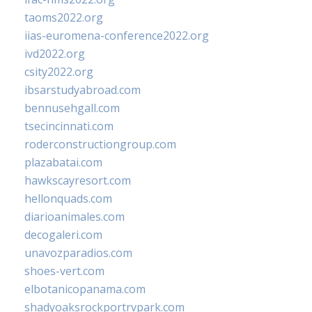
taoms2022.org
iias-euromena-conference2022.org
ivd2022.org
csity2022.org
ibsarstudyabroad.com
bennusehgall.com
tsecincinnati.com
roderconstructiongroup.com
plazabatai.com
hawkscayresort.com
hellonquads.com
diarioanimales.com
decogaleri.com
unavozparadios.com
shoes-vert.com
elbotanicopanama.com
shadyoaksrockportrvpark.com