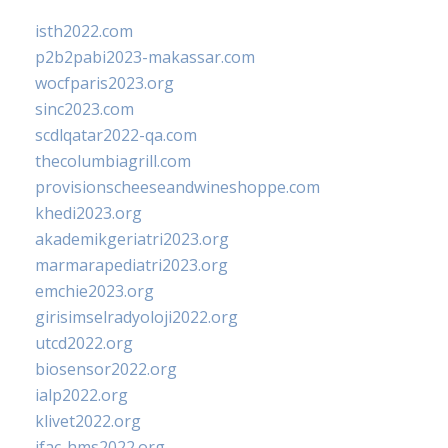
isth2022.com
p2b2pabi2023-makassar.com
wocfparis2023.org
sinc2023.com
scdlqatar2022-qa.com
thecolumbiagrill.com
provisionscheeseandwineshoppe.com
khedi2023.org
akademikgeriatri2023.org
marmarapediatri2023.org
emchie2023.org
girisimselradyoloji2022.org
utcd2022.org
biosensor2022.org
ialp2022.org
klivet2022.org
ifac-hms2022.org