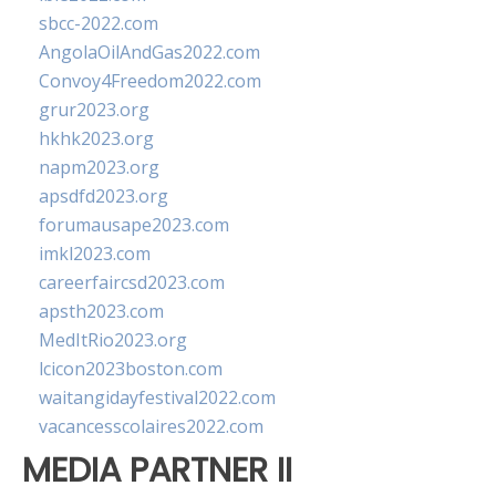
sbcc-2022.com
AngolaOilAndGas2022.com
Convoy4Freedom2022.com
grur2023.org
hkhk2023.org
napm2023.org
apsdfd2023.org
forumausape2023.com
imkl2023.com
careerfaircsd2023.com
apsth2023.com
MedItRio2023.org
lcicon2023boston.com
waitangidayfestival2022.com
vacancesscolaires2022.com
MEDIA PARTNER II