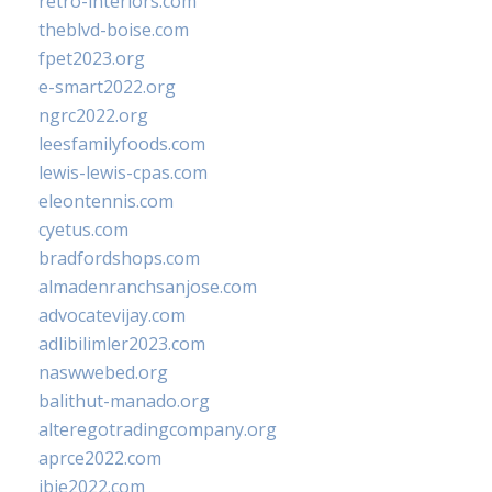
retro-interiors.com
theblvd-boise.com
fpet2023.org
e-smart2022.org
ngrc2022.org
leesfamilyfoods.com
lewis-lewis-cpas.com
eleontennis.com
cyetus.com
bradfordshops.com
almadenranchsanjose.com
advocatevijay.com
adlibilimler2023.com
naswwebed.org
balithut-manado.org
alteregotradingcompany.org
aprce2022.com
ibie2022.com