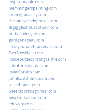
inspirehuahin.com
memmingerspainting.com
jeremypbeasley.com
thesandwichdepotcos.com
drgiggleshouseofpain.com
hotflashdesigns.com
garagenadeau.com
lifestylechauffeurservice.com
EverNewNails.com
insideoutdecoratingcentre.com
salvatoresinpoint.com
jovialfloralco.com
johnlscotthometeam.com
u-seehomes.com
watersportslagonissi.com
mischieffashion.com
eduwyre.com