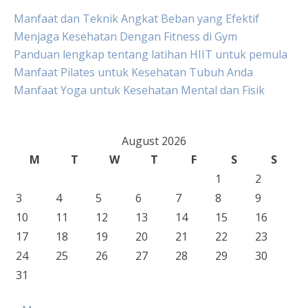
Manfaat dan Teknik Angkat Beban yang Efektif
Menjaga Kesehatan Dengan Fitness di Gym
Panduan lengkap tentang latihan HIIT untuk pemula
Manfaat Pilates untuk Kesehatan Tubuh Anda
Manfaat Yoga untuk Kesehatan Mental dan Fisik
August 2026
M
T
W
T
F
S
S
1
2
3
4
5
6
7
8
9
10
11
12
13
14
15
16
17
18
19
20
21
22
23
24
25
26
27
28
29
30
31