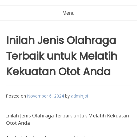
Menu
Inilah Jenis Olahraga
Terbaik untuk Melatih
Kekuatan Otot Anda
Posted on
November 6, 2024
by
adminjoi
Inilah Jenis Olahraga Terbaik untuk Melatih Kekuatan
Otot Anda