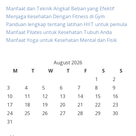
Manfaat dan Teknik Angkat Beban yang Efektif
Menjaga Kesehatan Dengan Fitness di Gym
Panduan lengkap tentang latihan HIIT untuk pemula
Manfaat Pilates untuk Kesehatan Tubuh Anda
Manfaat Yoga untuk Kesehatan Mental dan Fisik
August 2026
M
T
W
T
F
S
S
1
2
3
4
5
6
7
8
9
10
11
12
13
14
15
16
17
18
19
20
21
22
23
24
25
26
27
28
29
30
31