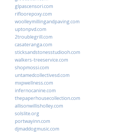
glpascensori.com
rifloorepoxy.com
woolleymillingandpaving.com
uptonpvd.com
2troublegrill.com
casateranga.com
sticksandstonesstudiooh.com
walkers-treeservice.com
shopmossi.com
untamedcollectivesd.com
mxpwellness.com
infernocanine.com
thepaperhousecollection.com
allisonwillisholley.com
solslite.org
portwayinn.com
djmaddogmusic.com