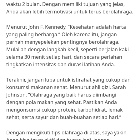
waktu 2 bulan. Dengan memiliki tujuan yang jelas,
Anda akan lebih termotivasi untuk terus berolahraga.
Menurut John F. Kennedy, “Kesehatan adalah harta
yang paling berharga.” Oleh karena itu, jangan
pernah menyepelekan pentingnya berolahraga.
Mulailah dengan langkah kecil, seperti berjalan kaki
selama 30 menit setiap hari, dan secara perlahan
tingkatkan intensitas dan durasi latihan Anda.
Terakhir, jangan lupa untuk istirahat yang cukup dan
konsumsi makanan sehat. Menurut ahli gizi, Sarah
Johnson, “Olahraga yang baik harus diimbangi
dengan pola makan yang sehat. Pastikan Anda
mengonsumsi cukup protein, karbohidrat, lemak
sehat, serta sayur dan buah-buahan setiap hari.”
Dengan mengikuti tips olahraga di atas, saya yakin