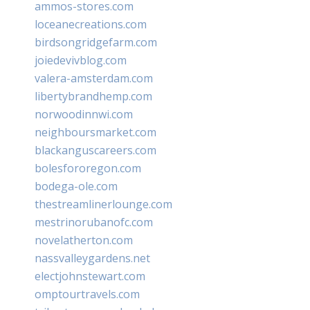
ammos-stores.com
loceanecreations.com
birdsongridgefarm.com
joiedevivblog.com
valera-amsterdam.com
libertybrandhemp.com
norwoodinnwi.com
neighboursmarket.com
blackanguscareers.com
bolesfororegon.com
bodega-ole.com
thestreamlinerlounge.com
mestrinorubanofc.com
novelatherton.com
nassvalleygardens.net
electjohnstewart.com
omptourtravels.com