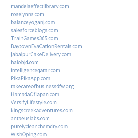
mandelaeffectlibrary.com
roselynns.com
balanceyoganj.com
salesforceblogs.com
TrainGames365.com
BaytownEvaCationRentals.com
JabalpurCakeDelivery.com
halobjd.com
intelligenceqatar.com
PikaPikaApp.com
takecareofbusinessdfw.org
HamadaOfJapan.com
VersifyLifestyle.com
kingscreekadventures.com
antaeuslabs.com
purelycleanchemdry.com
WishOping.com