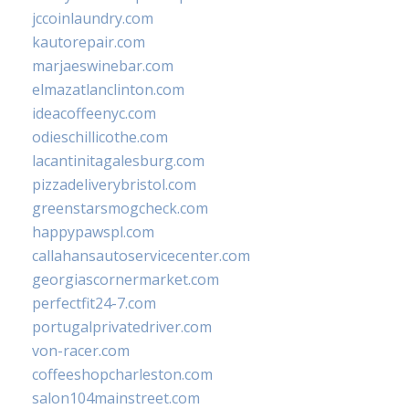
jccoinlaundry.com
kautorepair.com
marjaeswinebar.com
elmazatlanclinton.com
ideacoffeenyc.com
odieschillicothe.com
lacantinitagalesburg.com
pizzadeliverybristol.com
greenstarsmogcheck.com
happypawspl.com
callahansautoservicecenter.com
georgiascornermarket.com
perfectfit24-7.com
portugalprivatedriver.com
von-racer.com
coffeeshopcharleston.com
salon104mainstreet.com