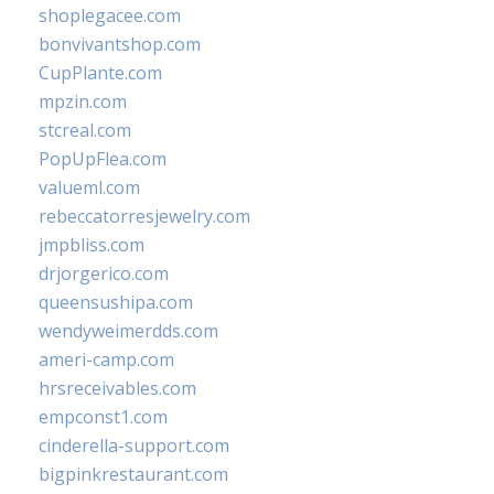
shoplegacee.com
bonvivantshop.com
CupPlante.com
mpzin.com
stcreal.com
PopUpFlea.com
valueml.com
rebeccatorresjewelry.com
jmpbliss.com
drjorgerico.com
queensushipa.com
wendyweimerdds.com
ameri-camp.com
hrsreceivables.com
empconst1.com
cinderella-support.com
bigpinkrestaurant.com