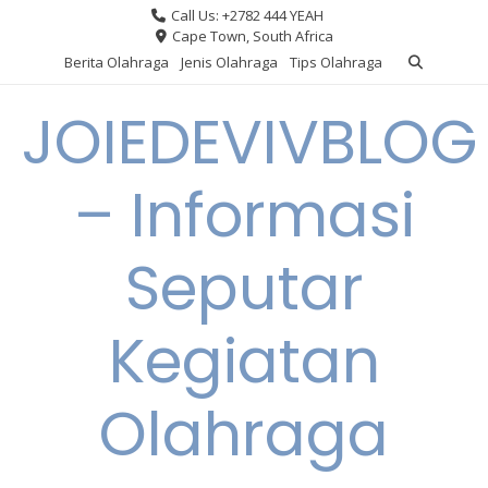
Skip
Call Us: +2782 444 YEAH
to
Cape Town, South Africa
content
Berita Olahraga
Jenis Olahraga
Tips Olahraga
JOIEDEVIVBLOG
– Informasi
Seputar
Kegiatan
Olahraga