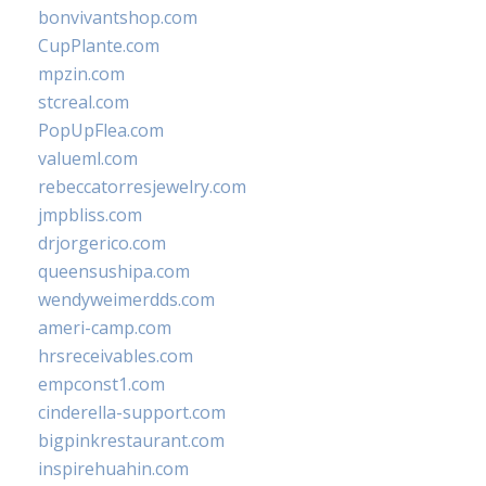
bonvivantshop.com
CupPlante.com
mpzin.com
stcreal.com
PopUpFlea.com
valueml.com
rebeccatorresjewelry.com
jmpbliss.com
drjorgerico.com
queensushipa.com
wendyweimerdds.com
ameri-camp.com
hrsreceivables.com
empconst1.com
cinderella-support.com
bigpinkrestaurant.com
inspirehuahin.com