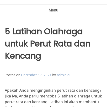
Menu
5 Latihan Olahraga
untuk Perut Rata dan
Kencang
Posted on
December 17, 2024
by
adminjoi
Apakah Anda menginginkan perut rata dan kencang?
Jika iya, Anda perlu mencoba 5 latihan olahraga untuk
perut rata dan kencang. Latihan ini akan membantu