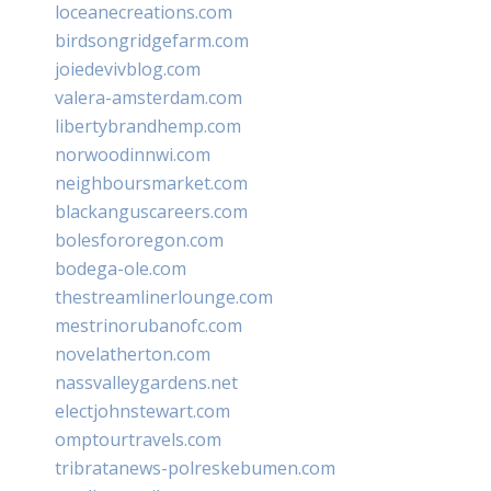
loceanecreations.com
birdsongridgefarm.com
joiedevivblog.com
valera-amsterdam.com
libertybrandhemp.com
norwoodinnwi.com
neighboursmarket.com
blackanguscareers.com
bolesfororegon.com
bodega-ole.com
thestreamlinerlounge.com
mestrinorubanofc.com
novelatherton.com
nassvalleygardens.net
electjohnstewart.com
omptourtravels.com
tribratanews-polreskebumen.com