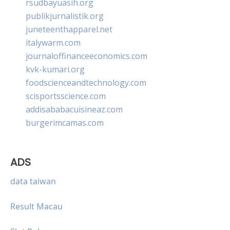
rsudbayuasih.org
publikjurnalistik.org
juneteenthapparel.net
italywarm.com
journaloffinanceeconomics.com
kvk-kumari.org
foodscienceandtechnology.com
scisportsscience.com
addisababacuisineaz.com
burgerimcamas.com
ADS
data taiwan
Result Macau