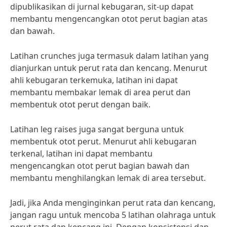
dipublikasikan di jurnal kebugaran, sit-up dapat
membantu mengencangkan otot perut bagian atas
dan bawah.
Latihan crunches juga termasuk dalam latihan yang
dianjurkan untuk perut rata dan kencang. Menurut
ahli kebugaran terkemuka, latihan ini dapat
membantu membakar lemak di area perut dan
membentuk otot perut dengan baik.
Latihan leg raises juga sangat berguna untuk
membentuk otot perut. Menurut ahli kebugaran
terkenal, latihan ini dapat membantu
mengencangkan otot perut bagian bawah dan
membantu menghilangkan lemak di area tersebut.
Jadi, jika Anda menginginkan perut rata dan kencang,
jangan ragu untuk mencoba 5 latihan olahraga untuk