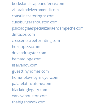
beckslandscapeandfence.com
vistaaltadelveramendi.com
coastlinecateringnc.com
cuesburgershouston.com
psicologiaespecializadaencampeche.com
dmtacos.com
crescentstreetprinting.com
hornopizza.com
driveadragster.com
hematologa.com
lizaivanov.com
guesttinyhomes.com
home-plow-by-meyer.com
palatelatincuisine.com
blackdoglegacy.com
eatvivahouston.com
thebigshowok.com