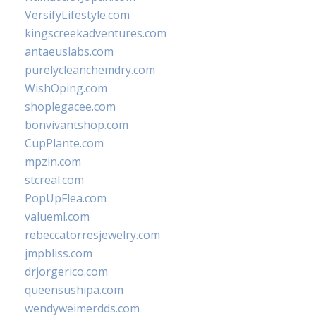
VersifyLifestyle.com
kingscreekadventures.com
antaeuslabs.com
purelycleanchemdry.com
WishOping.com
shoplegacee.com
bonvivantshop.com
CupPlante.com
mpzin.com
stcreal.com
PopUpFlea.com
valueml.com
rebeccatorresjewelry.com
jmpbliss.com
drjorgerico.com
queensushipa.com
wendyweimerdds.com