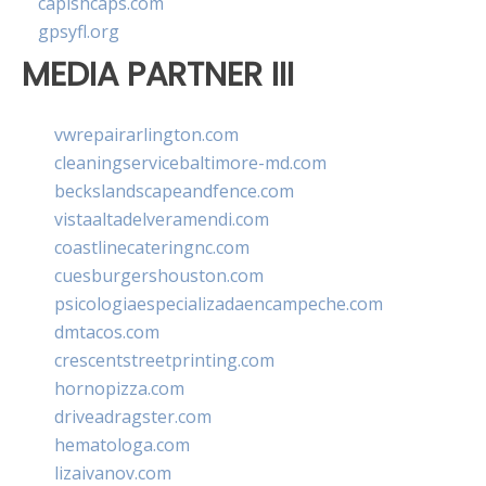
capishcaps.com
gpsyfl.org
MEDIA PARTNER III
vwrepairarlington.com
cleaningservicebaltimore-md.com
beckslandscapeandfence.com
vistaaltadelveramendi.com
coastlinecateringnc.com
cuesburgershouston.com
psicologiaespecializadaencampeche.com
dmtacos.com
crescentstreetprinting.com
hornopizza.com
driveadragster.com
hematologa.com
lizaivanov.com