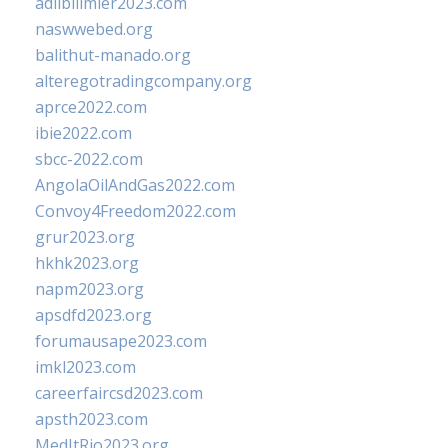
adlibilimler2023.com
naswwebed.org
balithut-manado.org
alteregotradingcompany.org
aprce2022.com
ibie2022.com
sbcc-2022.com
AngolaOilAndGas2022.com
Convoy4Freedom2022.com
grur2023.org
hkhk2023.org
napm2023.org
apsdfd2023.org
forumausape2023.com
imkl2023.com
careerfaircsd2023.com
apsth2023.com
MedItRio2023.org