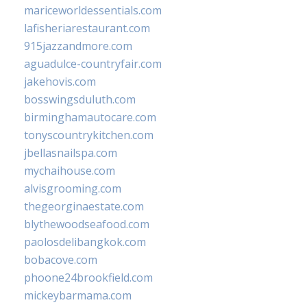
mariceworldessentials.com
lafisheriarestaurant.com
915jazzandmore.com
aguadulce-countryfair.com
jakehovis.com
bosswingsduluth.com
birminghamautocare.com
tonyscountrykitchen.com
jbellasnailspa.com
mychaihouse.com
alvisgrooming.com
thegeorginaestate.com
blythewoodseafood.com
paolosdelibangkok.com
bobacove.com
phoone24brookfield.com
mickeybarmama.com