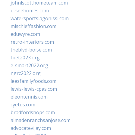
johnlscotthometeam.com
u-seehomes.com
watersportslagonissi.com
mischieffashion.com
eduwyre.com
retro-interiors.com
theblvd-boise.com
fpet2023.org
e-smart2022.org
ngrc2022.org
leesfamilyfoods.com
lewis-lewis-cpas.com
eleontennis.com
cyetus.com
bradfordshops.com
almadenranchsanjose.com
advocatevijay.com