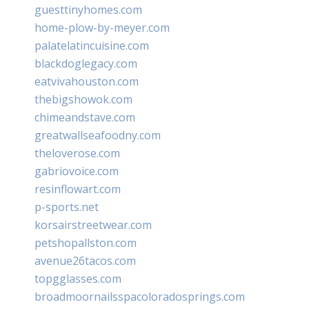
guesttinyhomes.com
home-plow-by-meyer.com
palatelatincuisine.com
blackdoglegacy.com
eatvivahouston.com
thebigshowok.com
chimeandstave.com
greatwallseafoodny.com
theloverose.com
gabriovoice.com
resinflowart.com
p-sports.net
korsairstreetwear.com
petshopallston.com
avenue26tacos.com
topgglasses.com
broadmoornailsspacoloradosprings.com