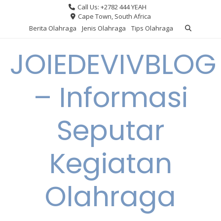
Skip
Call Us: +2782 444 YEAH
to
Cape Town, South Africa
content
Berita Olahraga
Jenis Olahraga
Tips Olahraga
JOIEDEVIVBLOG
– Informasi
Seputar
Kegiatan
Olahraga