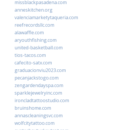
missblackpasadena.com
anneskitchen.org
valenciamarketytaqueria.com
reefrecordsllc.com
alawaffle.com
aryouthfishing.com
united-basketball.com
tios-tacos.com
cafecito-satx.com
graduacionviu2023.com
pecanjackstogo.com
zengardendayspa.com
sparklejewelryinc.com
ironcladtattoostudio.com
bruinshome.com
annascleaningsvc.com
wolfcitytattoo.com