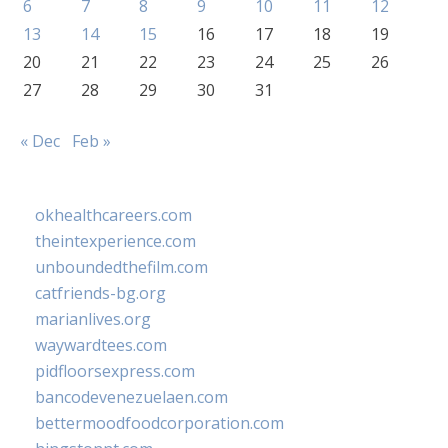
6
7
8
9
10
11
12
13
14
15
16
17
18
19
20
21
22
23
24
25
26
27
28
29
30
31
« Dec
Feb »
okhealthcareers.com
theintexperience.com
unboundedthefilm.com
catfriends-bg.org
marianlives.org
waywardtees.com
pidfloorsexpress.com
bancodevenezuelaen.com
bettermoodfoodcorporation.com