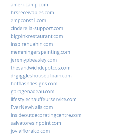
ameri-camp.com
hrsreceivables.com
empconst1.com
cinderella-support.com
bigpinkrestaurant.com
inspirehuahin.com
memmingerspainting.com
jeremypbeasley.com
thesandwichdepotcos.com
drgiggleshouseofpain.com
hotflashdesigns.com
garagenadeau.com
lifestylechauffeurservice.com
EverNewNails.com
insideoutdecoratingcentre.com
salvatoresinpoint.com
jovialfloralco.com