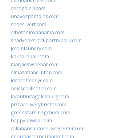
diarioanimales.com
decogaleri.com
unavozparadios.com
shoes-vert.com
elbotanicopanama.com
shadyoaksrockportrvpark.com
jccoinlaundry.com
kautorepair.com
marjaeswinebar.com
elmazatlanclinton.com
ideacoffeenyc.com
odieschillicothe.com
lacantinitagalesburg.com
pizzadeliverybristol.com
greenstarsmogcheck.com
happypawspl.com
callahansautoservicecenter.com
georgiascornermarket.com