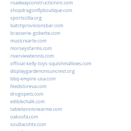
roadwayconstructioninc.com
shopdragonflyboutique.com
sportszilla.org
batchprovisionsbar.com
brasserie-gobette.com
musicrearte.com
morseysfarms.com
riverviewtennis.com
official-kelly-toys-squishmallows.com
displaygardenonsuncrest.org
bbq-empire-usa.com
feedstoreva.com
drogopets.com
ediblechalk.com
tabletennisnearme.com
oaksofa.com
soultacohtx.com