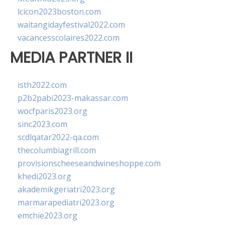
lcicon2023boston.com
waitangidayfestival2022.com
vacancesscolaires2022.com
MEDIA PARTNER II
isth2022.com
p2b2pabi2023-makassar.com
wocfparis2023.org
sinc2023.com
scdlqatar2022-qa.com
thecolumbiagrill.com
provisionscheeseandwineshoppe.com
khedi2023.org
akademikgeriatri2023.org
marmarapediatri2023.org
emchie2023.org