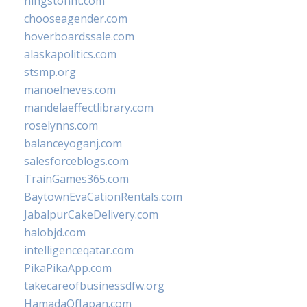
hingstonnt.com
chooseagender.com
hoverboardssale.com
alaskapolitics.com
stsmp.org
manoelneves.com
mandelaeffectlibrary.com
roselynns.com
balanceyoganj.com
salesforceblogs.com
TrainGames365.com
BaytownEvaCationRentals.com
JabalpurCakeDelivery.com
halobjd.com
intelligenceqatar.com
PikaPikaApp.com
takecareofbusinessdfw.org
HamadaOfJapan.com