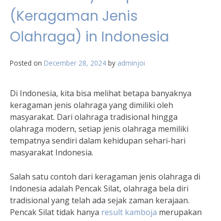
(Keragaman Jenis
Olahraga) in Indonesia
Posted on
December 28, 2024
by
adminjoi
Di Indonesia, kita bisa melihat betapa banyaknya
keragaman jenis olahraga yang dimiliki oleh
masyarakat. Dari olahraga tradisional hingga
olahraga modern, setiap jenis olahraga memiliki
tempatnya sendiri dalam kehidupan sehari-hari
masyarakat Indonesia.
Salah satu contoh dari keragaman jenis olahraga di
Indonesia adalah Pencak Silat, olahraga bela diri
tradisional yang telah ada sejak zaman kerajaan.
Pencak Silat tidak hanya
result kamboja
merupakan