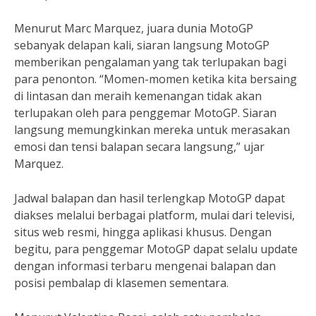
Menurut Marc Marquez, juara dunia MotoGP
sebanyak delapan kali, siaran langsung MotoGP
memberikan pengalaman yang tak terlupakan bagi
para penonton. “Momen-momen ketika kita bersaing
di lintasan dan meraih kemenangan tidak akan
terlupakan oleh para penggemar MotoGP. Siaran
langsung memungkinkan mereka untuk merasakan
emosi dan tensi balapan secara langsung,” ujar
Marquez.
Jadwal balapan dan hasil terlengkap MotoGP dapat
diakses melalui berbagai platform, mulai dari televisi,
situs web resmi, hingga aplikasi khusus. Dengan
begitu, para penggemar MotoGP dapat selalu update
dengan informasi terbaru mengenai balapan dan
posisi pembalap di klasemen sementara.