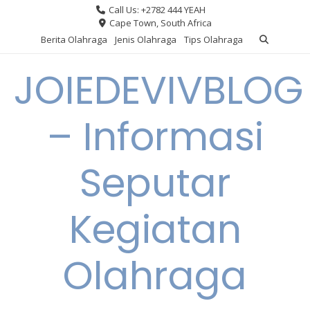
Skip
Call Us: +2782 444 YEAH
to
Cape Town, South Africa
content
Berita Olahraga
Jenis Olahraga
Tips Olahraga
JOIEDEVIVBLOG
– Informasi
Seputar
Kegiatan
Olahraga