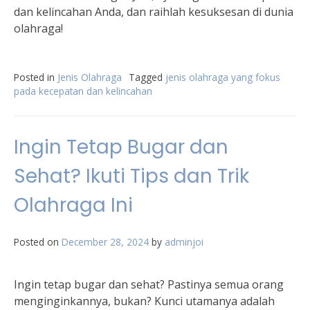
dan kelincahan Anda, dan raihlah kesuksesan di dunia
olahraga!
Posted in
Jenis Olahraga
Tagged
jenis olahraga yang fokus
pada kecepatan dan kelincahan
Ingin Tetap Bugar dan
Sehat? Ikuti Tips dan Trik
Olahraga Ini
Posted on
December 28, 2024
by
adminjoi
Ingin tetap bugar dan sehat? Pastinya semua orang
menginginkannya, bukan? Kunci utamanya adalah