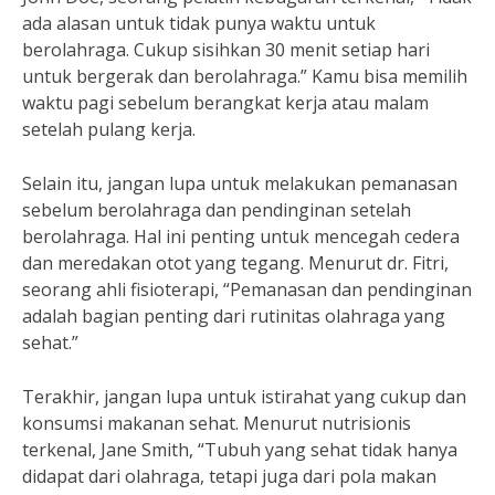
ada alasan untuk tidak punya waktu untuk
berolahraga. Cukup sisihkan 30 menit setiap hari
untuk bergerak dan berolahraga.” Kamu bisa memilih
waktu pagi sebelum berangkat kerja atau malam
setelah pulang kerja.
Selain itu, jangan lupa untuk melakukan pemanasan
sebelum berolahraga dan pendinginan setelah
berolahraga. Hal ini penting untuk mencegah cedera
dan meredakan otot yang tegang. Menurut dr. Fitri,
seorang ahli fisioterapi, “Pemanasan dan pendinginan
adalah bagian penting dari rutinitas olahraga yang
sehat.”
Terakhir, jangan lupa untuk istirahat yang cukup dan
konsumsi makanan sehat. Menurut nutrisionis
terkenal, Jane Smith, “Tubuh yang sehat tidak hanya
didapat dari olahraga, tetapi juga dari pola makan