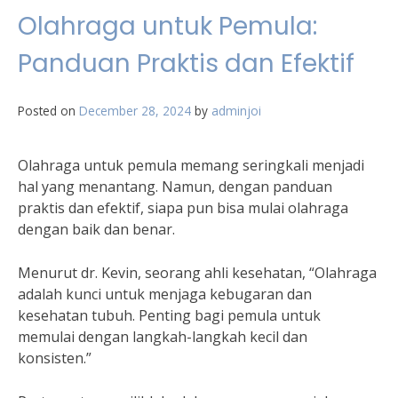
Olahraga untuk Pemula:
Panduan Praktis dan Efektif
Posted on
December 28, 2024
by
adminjoi
Olahraga untuk pemula memang seringkali menjadi
hal yang menantang. Namun, dengan panduan
praktis dan efektif, siapa pun bisa mulai olahraga
dengan baik dan benar.
Menurut dr. Kevin, seorang ahli kesehatan, “Olahraga
adalah kunci untuk menjaga kebugaran dan
kesehatan tubuh. Penting bagi pemula untuk
memulai dengan langkah-langkah kecil dan
konsisten.”