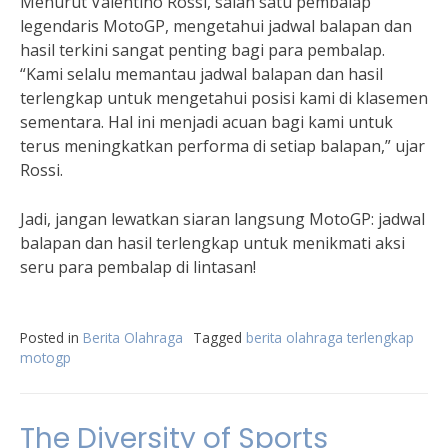
Menurut Valentino Rossi, salah satu pembalap
legendaris MotoGP, mengetahui jadwal balapan dan
hasil terkini sangat penting bagi para pembalap.
“Kami selalu memantau jadwal balapan dan hasil
terlengkap untuk mengetahui posisi kami di klasemen
sementara. Hal ini menjadi acuan bagi kami untuk
terus meningkatkan performa di setiap balapan,” ujar
Rossi.
Jadi, jangan lewatkan siaran langsung MotoGP: jadwal
balapan dan hasil terlengkap untuk menikmati aksi
seru para pembalap di lintasan!
Posted in
Berita Olahraga
Tagged
berita olahraga terlengkap
motogp
The Diversity of Sports