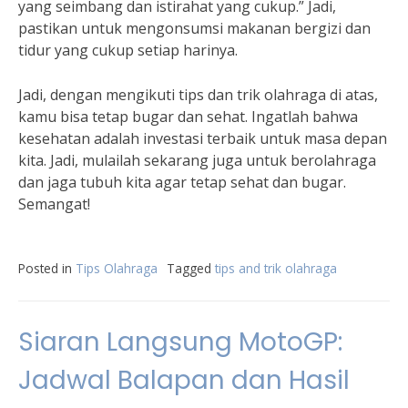
yang seimbang dan istirahat yang cukup.” Jadi,
pastikan untuk mengonsumsi makanan bergizi dan
tidur yang cukup setiap harinya.
Jadi, dengan mengikuti tips dan trik olahraga di atas,
kamu bisa tetap bugar dan sehat. Ingatlah bahwa
kesehatan adalah investasi terbaik untuk masa depan
kita. Jadi, mulailah sekarang juga untuk berolahraga
dan jaga tubuh kita agar tetap sehat dan bugar.
Semangat!
Posted in
Tips Olahraga
Tagged
tips and trik olahraga
Siaran Langsung MotoGP:
Jadwal Balapan dan Hasil