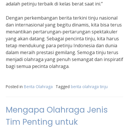
adalah petinju terbaik di kelas berat saat ini.”
Dengan perkembangan berita terkini tinju nasional
dan internasional yang begitu dinamis, kita bisa terus
menantikan pertarungan-pertarungan spektakuler
yang akan datang. Sebagai pencinta tinju, kita harus
tetap mendukung para petinju Indonesia dan dunia
dalam meraih prestasi gemilang. Semoga tinju terus
menjadi olahraga yang penuh semangat dan inspiratif
bagi semua pecinta olahraga.
Posted in
Berita Olahraga
Tagged
berita olahraga tinju
Mengapa Olahraga Jenis
Tim Penting untuk