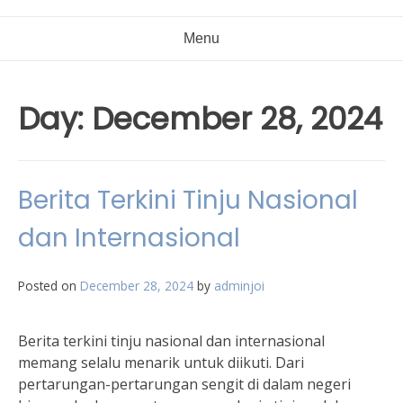
Menu
Day:
December 28, 2024
Berita Terkini Tinju Nasional
dan Internasional
Posted on
December 28, 2024
by
adminjoi
Berita terkini tinju nasional dan internasional
memang selalu menarik untuk diikuti. Dari
pertarungan-pertarungan sengit di dalam negeri