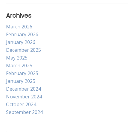
Archives
March 2026
February 2026
January 2026
December 2025
May 2025
March 2025
February 2025
January 2025
December 2024
November 2024
October 2024
September 2024