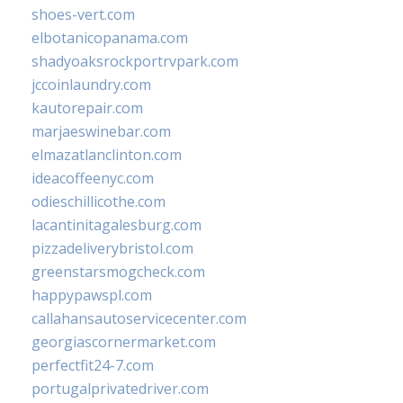
shoes-vert.com
elbotanicopanama.com
shadyoaksrockportrvpark.com
jccoinlaundry.com
kautorepair.com
marjaeswinebar.com
elmazatlanclinton.com
ideacoffeenyc.com
odieschillicothe.com
lacantinitagalesburg.com
pizzadeliverybristol.com
greenstarsmogcheck.com
happypawspl.com
callahansautoservicecenter.com
georgiascornermarket.com
perfectfit24-7.com
portugalprivatedriver.com