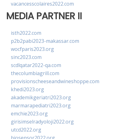
vacancesscolaires2022.com
MEDIA PARTNER II
isth2022.com
p2b2pabi2023-makassar.com
wocfparis2023.org
sinc2023.com
scdlqatar2022-qa.com
thecolumbiagrill.com
provisionscheeseandwineshoppe.com
khedi2023.org
akademikgeriatri2023.org
marmarapediatri2023.org
emchie2023.org
girisimselradyoloji2022.org
utcd2022.org
biosensor2022.org