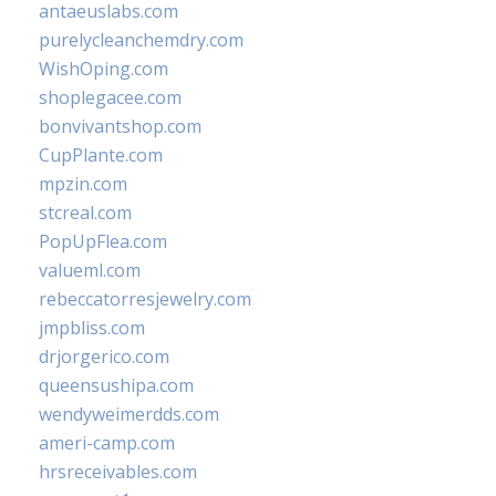
antaeuslabs.com
purelycleanchemdry.com
WishOping.com
shoplegacee.com
bonvivantshop.com
CupPlante.com
mpzin.com
stcreal.com
PopUpFlea.com
valueml.com
rebeccatorresjewelry.com
jmpbliss.com
drjorgerico.com
queensushipa.com
wendyweimerdds.com
ameri-camp.com
hrsreceivables.com