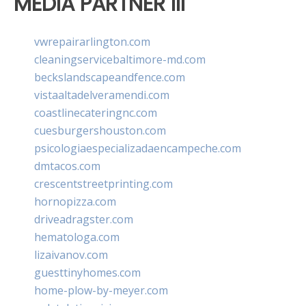
MEDIA PARTNER III
vwrepairarlington.com
cleaningservicebaltimore-md.com
beckslandscapeandfence.com
vistaaltadelveramendi.com
coastlinecateringnc.com
cuesburgershouston.com
psicologiaespecializadaencampeche.com
dmtacos.com
crescentstreetprinting.com
hornopizza.com
driveadragster.com
hematologa.com
lizaivanov.com
guesttinyhomes.com
home-plow-by-meyer.com