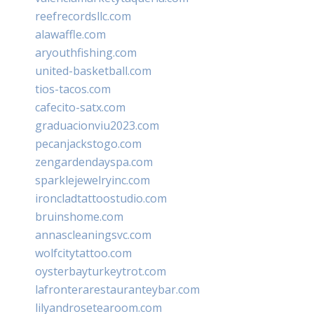
reefrecordsllc.com
alawaffle.com
aryouthfishing.com
united-basketball.com
tios-tacos.com
cafecito-satx.com
graduacionviu2023.com
pecanjackstogo.com
zengardendayspa.com
sparklejewelryinc.com
ironcladtattoostudio.com
bruinshome.com
annascleaningsvc.com
wolfcitytattoo.com
oysterbayturkeytrot.com
lafronterarestauranteybar.com
lilyandrosetearoom.com