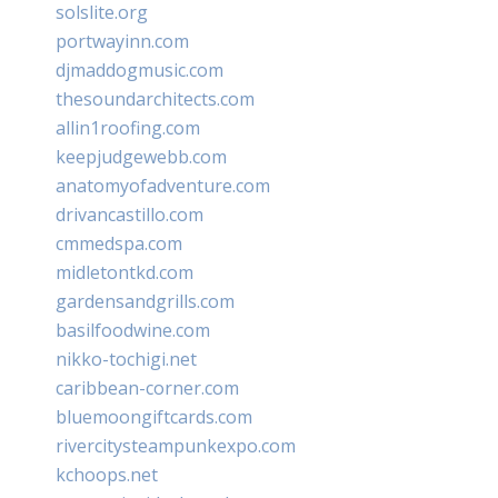
solslite.org
portwayinn.com
djmaddogmusic.com
thesoundarchitects.com
allin1roofing.com
keepjudgewebb.com
anatomyofadventure.com
drivancastillo.com
cmmedspa.com
midletontkd.com
gardensandgrills.com
basilfoodwine.com
nikko-tochigi.net
caribbean-corner.com
bluemoongiftcards.com
rivercitysteampunkexpo.com
kchoops.net