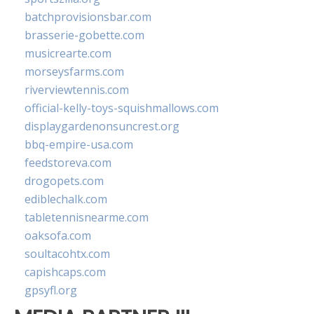
batchprovisionsbar.com
brasserie-gobette.com
musicrearte.com
morseysfarms.com
riverviewtennis.com
official-kelly-toys-squishmallows.com
displaygardenonsuncrest.org
bbq-empire-usa.com
feedstoreva.com
drogopets.com
ediblechalk.com
tabletennisnearme.com
oaksofa.com
soultacohtx.com
capishcaps.com
gpsyfl.org