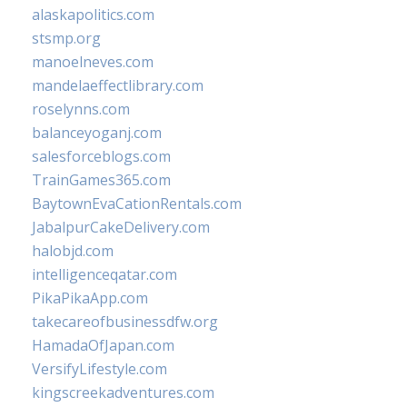
alaskapolitics.com
stsmp.org
manoelneves.com
mandelaeffectlibrary.com
roselynns.com
balanceyoganj.com
salesforceblogs.com
TrainGames365.com
BaytownEvaCationRentals.com
JabalpurCakeDelivery.com
halobjd.com
intelligenceqatar.com
PikaPikaApp.com
takecareofbusinessdfw.org
HamadaOfJapan.com
VersifyLifestyle.com
kingscreekadventures.com