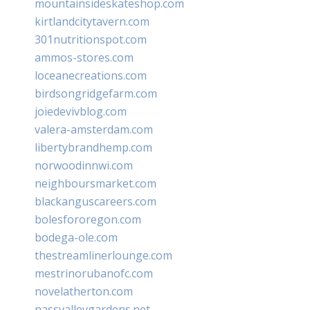
mountainsideskateshop.com
kirtlandcitytavern.com
301nutritionspot.com
ammos-stores.com
loceanecreations.com
birdsongridgefarm.com
joiedevivblog.com
valera-amsterdam.com
libertybrandhemp.com
norwoodinnwi.com
neighboursmarket.com
blackanguscareers.com
bolesfororegon.com
bodega-ole.com
thestreamlinerlounge.com
mestrinorubanofc.com
novelatherton.com
nassvalleygardens.net