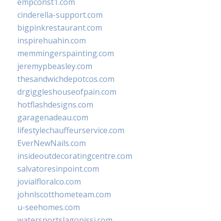
empconst1.com
cinderella-support.com
bigpinkrestaurant.com
inspirehuahin.com
memmingerspainting.com
jeremypbeasley.com
thesandwichdepotcos.com
drgiggleshouseofpain.com
hotflashdesigns.com
garagenadeau.com
lifestylechauffeurservice.com
EverNewNails.com
insideoutdecoratingcentre.com
salvatoresinpoint.com
jovialfloralco.com
johnlscotthometeam.com
u-seehomes.com
watersportslagonissi.com