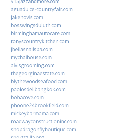
915jazzandmore.com
aguadulce-countryfair.com
jakehovis.com
bosswingsduluth.com
birminghamautocare.com
tonyscountrykitchen.com
jbellasnailspa.com
mychaihouse.com
alvisgrooming.com
thegeorginaestate.com
blythewoodseafood.com
paolosdelibangkok.com
bobacove.com
phoone24brookfield.com
mickeybarmama.com
roadwayconstructioninc.com
shopdragonflyboutique.com
sportszilla.org