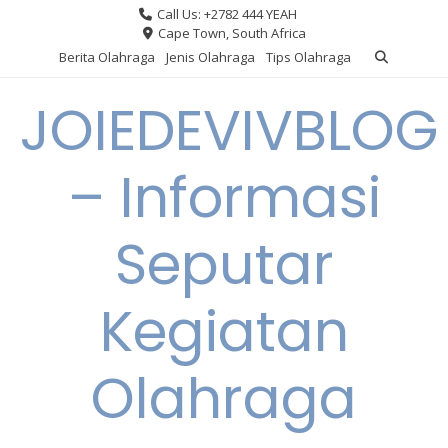
Skip
Call Us: +2782 444 YEAH
to
Cape Town, South Africa
content
Berita Olahraga
Jenis Olahraga
Tips Olahraga
JOIEDEVIVBLOG
– Informasi
Seputar
Kegiatan
Olahraga