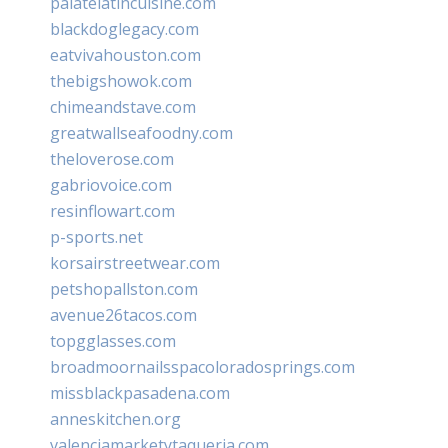
palatelatincuisine.com
blackdoglegacy.com
eatvivahouston.com
thebigshowok.com
chimeandstave.com
greatwallseafoodny.com
theloverose.com
gabriovoice.com
resinflowart.com
p-sports.net
korsairstreetwear.com
petshopallston.com
avenue26tacos.com
topgglasses.com
broadmoornailsspacoloradosprings.com
missblackpasadena.com
anneskitchen.org
valenciamarketytaqueria.com