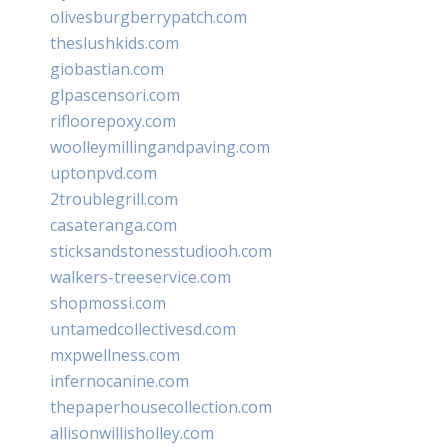
olivesburgberrypatch.com
theslushkids.com
giobastian.com
glpascensori.com
rifloorepoxy.com
woolleymillingandpaving.com
uptonpvd.com
2troublegrill.com
casateranga.com
sticksandstonesstudiooh.com
walkers-treeservice.com
shopmossi.com
untamedcollectivesd.com
mxpwellness.com
infernocanine.com
thepaperhousecollection.com
allisonwillisholley.com