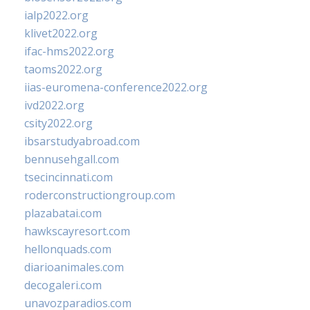
ialp2022.org
klivet2022.org
ifac-hms2022.org
taoms2022.org
iias-euromena-conference2022.org
ivd2022.org
csity2022.org
ibsarstudyabroad.com
bennusehgall.com
tsecincinnati.com
roderconstructiongroup.com
plazabatai.com
hawkscayresort.com
hellonquads.com
diarioanimales.com
decogaleri.com
unavozparadios.com