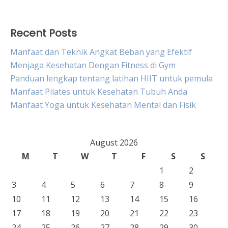
for:
Recent Posts
Manfaat dan Teknik Angkat Beban yang Efektif
Menjaga Kesehatan Dengan Fitness di Gym
Panduan lengkap tentang latihan HIIT untuk pemula
Manfaat Pilates untuk Kesehatan Tubuh Anda
Manfaat Yoga untuk Kesehatan Mental dan Fisik
August 2026
M
T
W
T
F
S
S
1
2
3
4
5
6
7
8
9
10
11
12
13
14
15
16
17
18
19
20
21
22
23
24
25
26
27
28
29
30