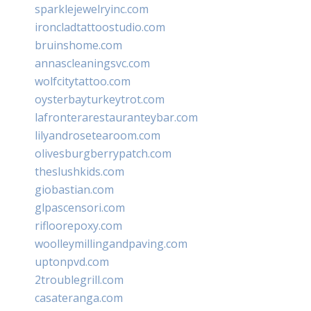
sparklejewelryinc.com
ironcladtattoostudio.com
bruinshome.com
annascleaningsvc.com
wolfcitytattoo.com
oysterbayturkeytrot.com
lafronterarestauranteybar.com
lilyandrosetearoom.com
olivesburgberrypatch.com
theslushkids.com
giobastian.com
glpascensori.com
rifloorepoxy.com
woolleymillingandpaving.com
uptonpvd.com
2troublegrill.com
casateranga.com