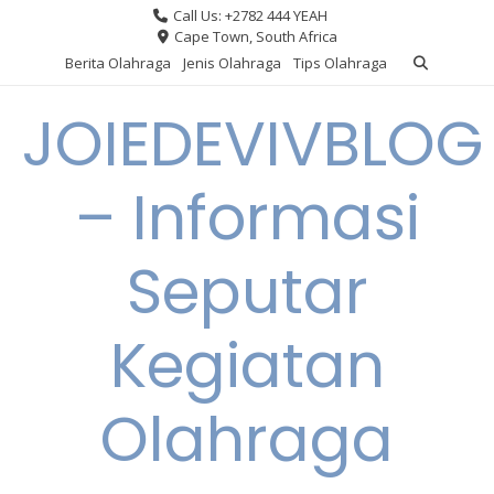
Skip
Call Us: +2782 444 YEAH
to
Cape Town, South Africa
content
Berita Olahraga
Jenis Olahraga
Tips Olahraga
JOIEDEVIVBLOG
– Informasi
Seputar
Kegiatan
Olahraga