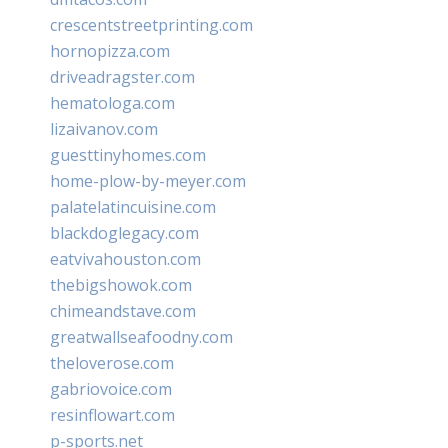
crescentstreetprinting.com
hornopizza.com
driveadragster.com
hematologa.com
lizaivanov.com
guesttinyhomes.com
home-plow-by-meyer.com
palatelatincuisine.com
blackdoglegacy.com
eatvivahouston.com
thebigshowok.com
chimeandstave.com
greatwallseafoodny.com
theloverose.com
gabriovoice.com
resinflowart.com
p-sports.net