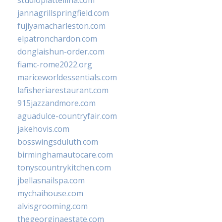
studiopiattellina.com
jannagrillspringfield.com
fujiyamacharleston.com
elpatronchardon.com
donglaishun-order.com
fiamc-rome2022.org
mariceworldessentials.com
lafisheriarestaurant.com
915jazzandmore.com
aguadulce-countryfair.com
jakehovis.com
bosswingsduluth.com
birminghamautocare.com
tonyscountrykitchen.com
jbellasnailspa.com
mychaihouse.com
alvisgrooming.com
thegeorginaestate.com