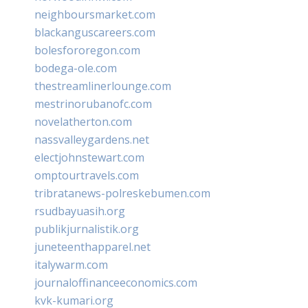
neighboursmarket.com
blackanguscareers.com
bolesfororegon.com
bodega-ole.com
thestreamlinerlounge.com
mestrinorubanofc.com
novelatherton.com
nassvalleygardens.net
electjohnstewart.com
omptourtravels.com
tribratanews-polreskebumen.com
rsudbayuasih.org
publikjurnalistik.org
juneteenthapparel.net
italywarm.com
journaloffinanceeconomics.com
kvk-kumari.org