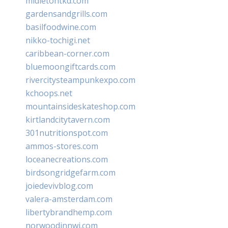
midletontkd.com
gardensandgrills.com
basilfoodwine.com
nikko-tochigi.net
caribbean-corner.com
bluemoongiftcards.com
rivercitysteampunkexpo.com
kchoops.net
mountainsideskateshop.com
kirtlandcitytavern.com
301nutritionspot.com
ammos-stores.com
loceanecreations.com
birdsongridgefarm.com
joiedevivblog.com
valera-amsterdam.com
libertybrandhemp.com
norwoodinnwi.com