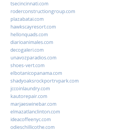
tsecincinnati.com
roderconstructiongroup.com
plazabatai.com
hawkscayresort.com
hellonquads.com
diarioanimales.com
decogaleri.com
unavozparadios.com
shoes-vert.com
elbotanicopanama.com
shadyoaksrockportrvpark.com
jccoinlaundry.com
kautorepair.com
marjaeswinebar.com
elmazatlanclinton.com
ideacoffeenyc.com
odieschillicothe.com