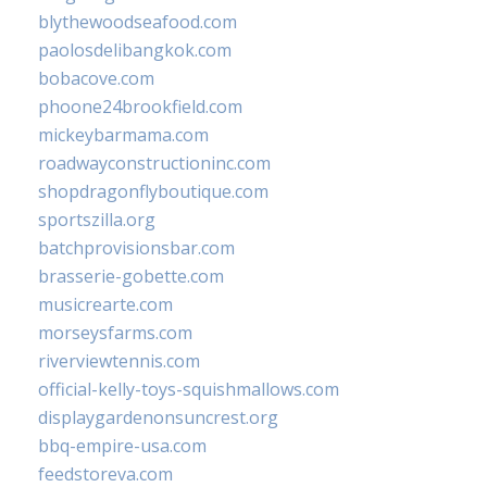
blythewoodseafood.com
paolosdelibangkok.com
bobacove.com
phoone24brookfield.com
mickeybarmama.com
roadwayconstructioninc.com
shopdragonflyboutique.com
sportszilla.org
batchprovisionsbar.com
brasserie-gobette.com
musicrearte.com
morseysfarms.com
riverviewtennis.com
official-kelly-toys-squishmallows.com
displaygardenonsuncrest.org
bbq-empire-usa.com
feedstoreva.com