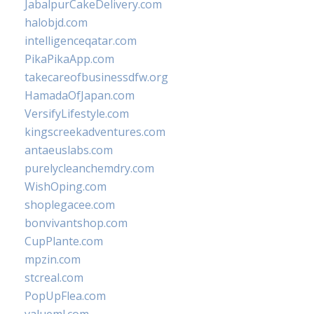
JabalpurCakeDelivery.com
halobjd.com
intelligenceqatar.com
PikaPikaApp.com
takecareofbusinessdfw.org
HamadaOfJapan.com
VersifyLifestyle.com
kingscreekadventures.com
antaeuslabs.com
purelycleanchemdry.com
WishOping.com
shoplegacee.com
bonvivantshop.com
CupPlante.com
mpzin.com
stcreal.com
PopUpFlea.com