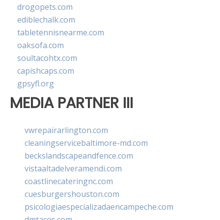
drogopets.com
ediblechalk.com
tabletennisnearme.com
oaksofa.com
soultacohtx.com
capishcaps.com
gpsyfl.org
MEDIA PARTNER III
vwrepairarlington.com
cleaningservicebaltimore-md.com
beckslandscapeandfence.com
vistaaltadelveramendi.com
coastlinecateringnc.com
cuesburgershouston.com
psicologiaespecializadaencampeche.com
dmtacos.com