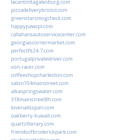
lacantinitagalesburg.com
pizzadeliverybristol.com
greenstarsmogcheck.com
happypawspl.com
callahansautoservicecenter.com
georgiascornermarket.com
perfectfit24-7.com
portugalprivatedriver.com
von-racer.com
coffeeshopcharleston.com
salon104mainstreet.com
alkaspringswater.com
318mainstreet8h.com
lovenailsspari.com
oakberry-kuwait.com
quartzliterary.com
friendsofbroderickpark.com