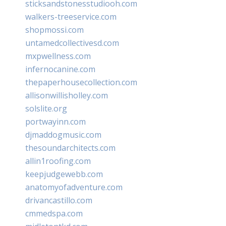
sticksandstonesstudiooh.com
walkers-treeservice.com
shopmossi.com
untamedcollectivesd.com
mxpwellness.com
infernocanine.com
thepaperhousecollection.com
allisonwillisholley.com
solslite.org
portwayinn.com
djmaddogmusic.com
thesoundarchitects.com
allin1roofing.com
keepjudgewebb.com
anatomyofadventure.com
drivancastillo.com
cmmedspa.com