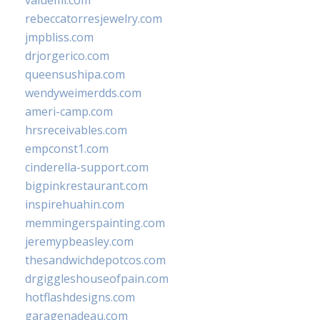
valueml.com
rebeccatorresjewelry.com
jmpbliss.com
drjorgerico.com
queensushipa.com
wendyweimerdds.com
ameri-camp.com
hrsreceivables.com
empconst1.com
cinderella-support.com
bigpinkrestaurant.com
inspirehuahin.com
memmingerspainting.com
jeremypbeasley.com
thesandwichdepotcos.com
drgiggleshouseofpain.com
hotflashdesigns.com
garagenadeau.com