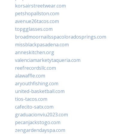
korsairstreetwear.com
petshopallston.com
avenue26tacos.com
topgglasses.com
broadmoornailsspacoloradosprings.com
missblackpasadena.com
anneskitchen.org
valenciamarketytaqueria.com
reefrecordsllc.com
alawaffle.com
aryouthfishing.com
united-basketball.com
tios-tacos.com
cafecito-satx.com
graduacionviu2023.com
pecanjackstogo.com
zengardendayspa.com