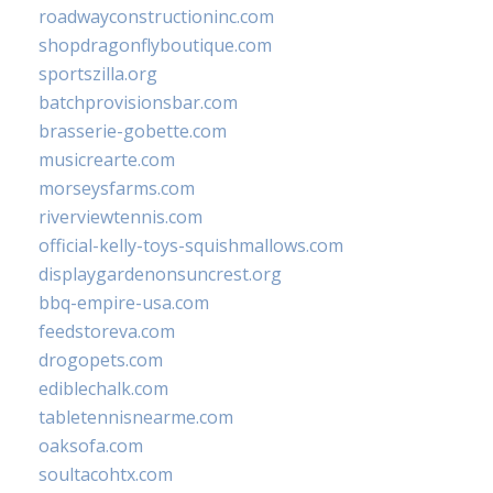
roadwayconstructioninc.com
shopdragonflyboutique.com
sportszilla.org
batchprovisionsbar.com
brasserie-gobette.com
musicrearte.com
morseysfarms.com
riverviewtennis.com
official-kelly-toys-squishmallows.com
displaygardenonsuncrest.org
bbq-empire-usa.com
feedstoreva.com
drogopets.com
ediblechalk.com
tabletennisnearme.com
oaksofa.com
soultacohtx.com