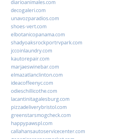
diarioanimales.com
decogaleri.com
unavozparadios.com
shoes-vert.com
elbotanicopanama.com
shadyoaksrockportrvpark.com
jccoinlaundry.com
kautorepair.com
marjaeswinebar.com
elmazatlanclinton.com
ideacoffeenyc.com
odieschillicothe.com
lacantinitagalesburg.com
pizzadeliverybristol.com
greenstarsmogcheck.com
happypawspl.com
callahansautoservicecenter.com