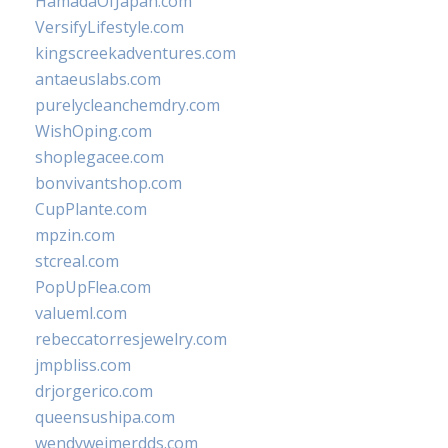
HamadaOfJapan.com
VersifyLifestyle.com
kingscreekadventures.com
antaeuslabs.com
purelycleanchemdry.com
WishOping.com
shoplegacee.com
bonvivantshop.com
CupPlante.com
mpzin.com
stcreal.com
PopUpFlea.com
valueml.com
rebeccatorresjewelry.com
jmpbliss.com
drjorgerico.com
queensushipa.com
wendyweimerdds.com