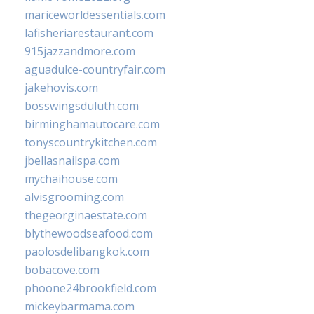
mariceworldessentials.com
lafisheriarestaurant.com
915jazzandmore.com
aguadulce-countryfair.com
jakehovis.com
bosswingsduluth.com
birminghamautocare.com
tonyscountrykitchen.com
jbellasnailspa.com
mychaihouse.com
alvisgrooming.com
thegeorginaestate.com
blythewoodseafood.com
paolosdelibangkok.com
bobacove.com
phoone24brookfield.com
mickeybarmama.com