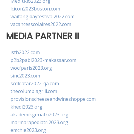
MedItRio2023.org
lcicon2023boston.com
waitangidayfestival2022.com
vacancesscolaires2022.com
MEDIA PARTNER II
isth2022.com
p2b2pabi2023-makassar.com
wocfparis2023.org
sinc2023.com
scdlqatar2022-qa.com
thecolumbiagrill.com
provisionscheeseandwineshoppe.com
khedi2023.org
akademikgeriatri2023.org
marmarapediatri2023.org
emchie2023.org