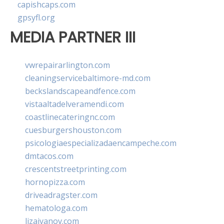
capishcaps.com
gpsyfl.org
MEDIA PARTNER III
vwrepairarlington.com
cleaningservicebaltimore-md.com
beckslandscapeandfence.com
vistaaltadelveramendi.com
coastlinecateringnc.com
cuesburgershouston.com
psicologiaespecializadaencampeche.com
dmtacos.com
crescentstreetprinting.com
hornopizza.com
driveadragster.com
hematologa.com
lizaivanov.com