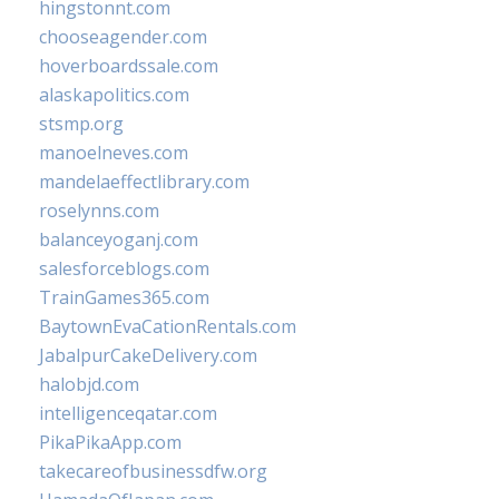
hingstonnt.com
chooseagender.com
hoverboardssale.com
alaskapolitics.com
stsmp.org
manoelneves.com
mandelaeffectlibrary.com
roselynns.com
balanceyoganj.com
salesforceblogs.com
TrainGames365.com
BaytownEvaCationRentals.com
JabalpurCakeDelivery.com
halobjd.com
intelligenceqatar.com
PikaPikaApp.com
takecareofbusinessdfw.org