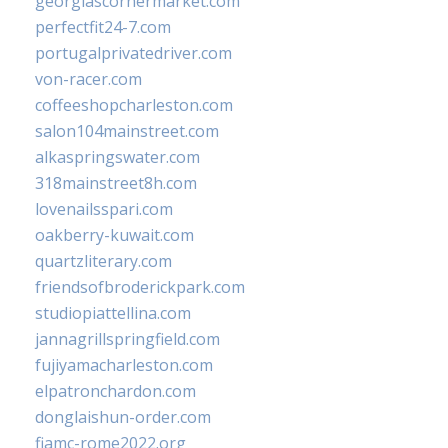
georgiascornermarket.com
perfectfit24-7.com
portugalprivatedriver.com
von-racer.com
coffeeshopcharleston.com
salon104mainstreet.com
alkaspringswater.com
318mainstreet8h.com
lovenailsspari.com
oakberry-kuwait.com
quartzliterary.com
friendsofbroderickpark.com
studiopiattellina.com
jannagrillspringfield.com
fujiyamacharleston.com
elpatronchardon.com
donglaishun-order.com
fiamc-rome2022.org