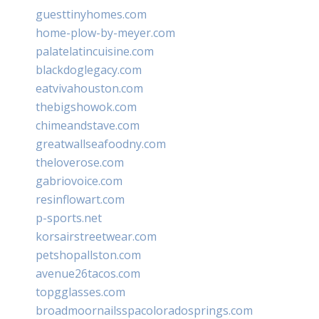
guesttinyhomes.com
home-plow-by-meyer.com
palatelatincuisine.com
blackdoglegacy.com
eatvivahouston.com
thebigshowok.com
chimeandstave.com
greatwallseafoodny.com
theloverose.com
gabriovoice.com
resinflowart.com
p-sports.net
korsairstreetwear.com
petshopallston.com
avenue26tacos.com
topgglasses.com
broadmoornailsspacoloradosprings.com