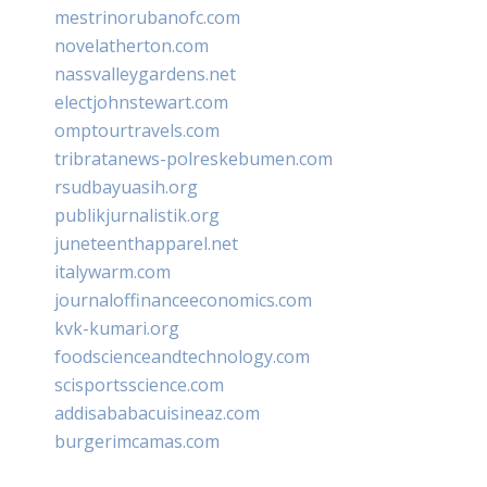
mestrinorubanofc.com
novelatherton.com
nassvalleygardens.net
electjohnstewart.com
omptourtravels.com
tribratanews-polreskebumen.com
rsudbayuasih.org
publikjurnalistik.org
juneteenthapparel.net
italywarm.com
journaloffinanceeconomics.com
kvk-kumari.org
foodscienceandtechnology.com
scisportsscience.com
addisababacuisineaz.com
burgerimcamas.com