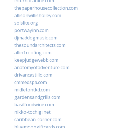
infernocanine.com
thepaperhousecollection.com
allisonwillisholley.com
solslite.org
portwayinn.com
djmaddogmusic.com
thesoundarchitects.com
allin1roofing.com
keepjudgewebb.com
anatomyofadventure.com
drivancastillo.com
cmmedspa.com
midletontkd.com
gardensandgrills.com
basilfoodwine.com
nikko-tochigi.net
caribbean-corner.com
bluemoongiftcards.com