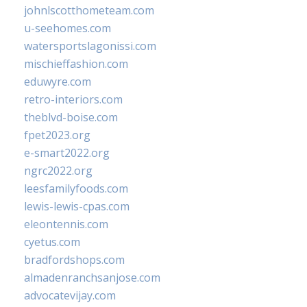
johnlscotthometeam.com
u-seehomes.com
watersportslagonissi.com
mischieffashion.com
eduwyre.com
retro-interiors.com
theblvd-boise.com
fpet2023.org
e-smart2022.org
ngrc2022.org
leesfamilyfoods.com
lewis-lewis-cpas.com
eleontennis.com
cyetus.com
bradfordshops.com
almadenranchsanjose.com
advocatevijay.com