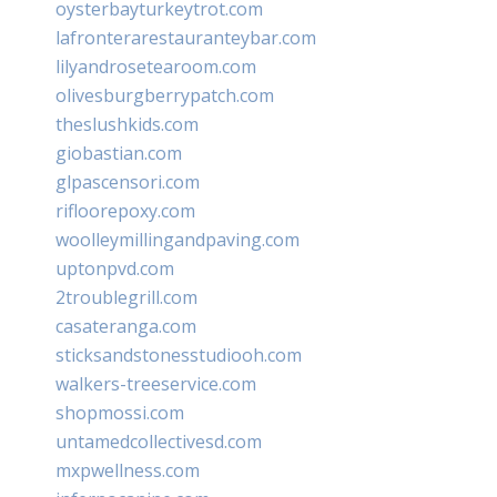
oysterbayturkeytrot.com
lafronterarestauranteybar.com
lilyandrosetearoom.com
olivesburgberrypatch.com
theslushkids.com
giobastian.com
glpascensori.com
rifloorepoxy.com
woolleymillingandpaving.com
uptonpvd.com
2troublegrill.com
casateranga.com
sticksandstonesstudiooh.com
walkers-treeservice.com
shopmossi.com
untamedcollectivesd.com
mxpwellness.com