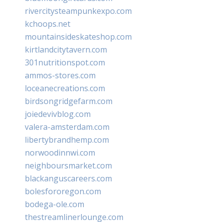
rivercitysteampunkexpo.com
kchoops.net
mountainsideskateshop.com
kirtlandcitytavern.com
301nutritionspot.com
ammos-stores.com
loceanecreations.com
birdsongridgefarm.com
joiedevivblog.com
valera-amsterdam.com
libertybrandhemp.com
norwoodinnwi.com
neighboursmarket.com
blackanguscareers.com
bolesfororegon.com
bodega-ole.com
thestreamlinerlounge.com