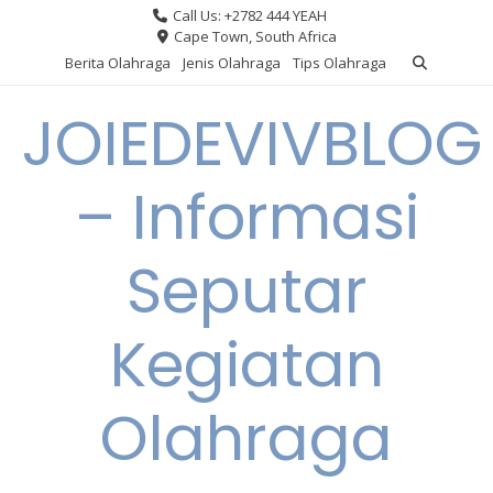
Skip
Call Us: +2782 444 YEAH
to
Cape Town, South Africa
content
Berita Olahraga
Jenis Olahraga
Tips Olahraga
JOIEDEVIVBLOG
– Informasi
Seputar
Kegiatan
Olahraga