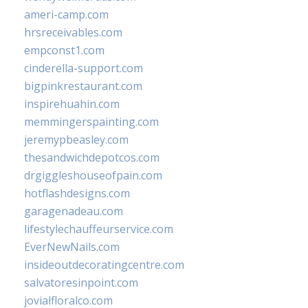
ameri-camp.com
hrsreceivables.com
empconst1.com
cinderella-support.com
bigpinkrestaurant.com
inspirehuahin.com
memmingerspainting.com
jeremypbeasley.com
thesandwichdepotcos.com
drgiggleshouseofpain.com
hotflashdesigns.com
garagenadeau.com
lifestylechauffeurservice.com
EverNewNails.com
insideoutdecoratingcentre.com
salvatoresinpoint.com
jovialfloralco.com