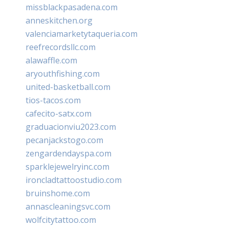
missblackpasadena.com
anneskitchen.org
valenciamarketytaqueria.com
reefrecordsllc.com
alawaffle.com
aryouthfishing.com
united-basketball.com
tios-tacos.com
cafecito-satx.com
graduacionviu2023.com
pecanjackstogo.com
zengardendayspa.com
sparklejewelryinc.com
ironcladtattoostudio.com
bruinshome.com
annascleaningsvc.com
wolfcitytattoo.com