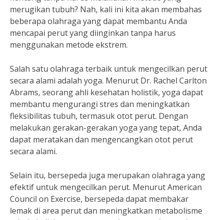
merugikan tubuh? Nah, kali ini kita akan membahas
beberapa olahraga yang dapat membantu Anda
mencapai perut yang diinginkan tanpa harus
menggunakan metode ekstrem.
Salah satu olahraga terbaik untuk mengecilkan perut
secara alami adalah yoga. Menurut Dr. Rachel Carlton
Abrams, seorang ahli kesehatan holistik, yoga dapat
membantu mengurangi stres dan meningkatkan
fleksibilitas tubuh, termasuk otot perut. Dengan
melakukan gerakan-gerakan yoga yang tepat, Anda
dapat meratakan dan mengencangkan otot perut
secara alami.
Selain itu, bersepeda juga merupakan olahraga yang
efektif untuk mengecilkan perut. Menurut American
Council on Exercise, bersepeda dapat membakar
lemak di area perut dan meningkatkan metabolisme