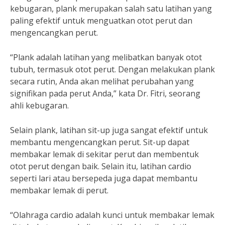
kebugaran, plank merupakan salah satu latihan yang
paling efektif untuk menguatkan otot perut dan
mengencangkan perut.
“Plank adalah latihan yang melibatkan banyak otot
tubuh, termasuk otot perut. Dengan melakukan plank
secara rutin, Anda akan melihat perubahan yang
signifikan pada perut Anda,” kata Dr. Fitri, seorang
ahli kebugaran.
Selain plank, latihan sit-up juga sangat efektif untuk
membantu mengencangkan perut. Sit-up dapat
membakar lemak di sekitar perut dan membentuk
otot perut dengan baik. Selain itu, latihan cardio
seperti lari atau bersepeda juga dapat membantu
membakar lemak di perut.
“Olahraga cardio adalah kunci untuk membakar lemak