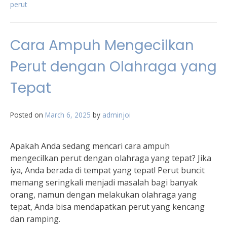
perut
Cara Ampuh Mengecilkan
Perut dengan Olahraga yang
Tepat
Posted on
March 6, 2025
by
adminjoi
Apakah Anda sedang mencari cara ampuh
mengecilkan perut dengan olahraga yang tepat? Jika
iya, Anda berada di tempat yang tepat! Perut buncit
memang seringkali menjadi masalah bagi banyak
orang, namun dengan melakukan olahraga yang
tepat, Anda bisa mendapatkan perut yang kencang
dan ramping.