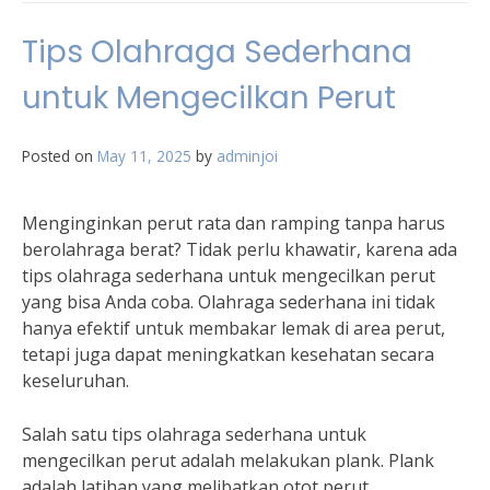
Tips Olahraga Sederhana
untuk Mengecilkan Perut
Posted on
May 11, 2025
by
adminjoi
Menginginkan perut rata dan ramping tanpa harus
berolahraga berat? Tidak perlu khawatir, karena ada
tips olahraga sederhana untuk mengecilkan perut
yang bisa Anda coba. Olahraga sederhana ini tidak
hanya efektif untuk membakar lemak di area perut,
tetapi juga dapat meningkatkan kesehatan secara
keseluruhan.
Salah satu tips olahraga sederhana untuk
mengecilkan perut adalah melakukan plank. Plank
adalah latihan yang melibatkan otot perut,