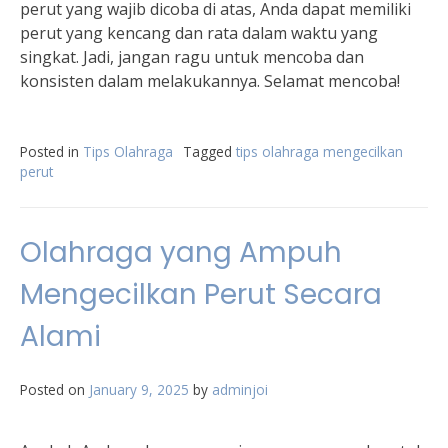
perut yang wajib dicoba di atas, Anda dapat memiliki
perut yang kencang dan rata dalam waktu yang
singkat. Jadi, jangan ragu untuk mencoba dan
konsisten dalam melakukannya. Selamat mencoba!
Posted in
Tips Olahraga
Tagged
tips olahraga mengecilkan
perut
Olahraga yang Ampuh
Mengecilkan Perut Secara
Alami
Posted on
January 9, 2025
by
adminjoi