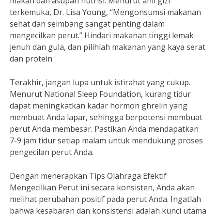
makan dan asupan nutrisi. Menurut ahli gizi
terkemuka, Dr. Lisa Young, “Mengonsumsi makanan
sehat dan seimbang sangat penting dalam
mengecilkan perut.” Hindari makanan tinggi lemak
jenuh dan gula, dan pilihlah makanan yang kaya serat
dan protein.
Terakhir, jangan lupa untuk istirahat yang cukup.
Menurut National Sleep Foundation, kurang tidur
dapat meningkatkan kadar hormon ghrelin yang
membuat Anda lapar, sehingga berpotensi membuat
perut Anda membesar. Pastikan Anda mendapatkan
7-9 jam tidur setiap malam untuk mendukung proses
pengecilan perut Anda.
Dengan menerapkan Tips Olahraga Efektif
Mengecilkan Perut ini secara konsisten, Anda akan
melihat perubahan positif pada perut Anda. Ingatlah
bahwa kesabaran dan konsistensi adalah kunci utama