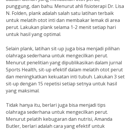
punggung, dan bahu. Menurut ahli fisioterapi Dr. Lisa
N. Folden, plank adalah salah satu latihan terbaik
untuk melatih otot inti dan membakar lemak di area
perut. Lakukan plank selama 1-2 menit setiap hari
untuk hasil yang optimal.
Selain plank, latihan sit-up juga bisa menjadi pilihan
olahraga sederhana untuk mengecilkan perut.
Menurut penelitian yang dipublikasikan dalam jurnal
Sports Health, sit-up efektif dalam melatih otot perut
dan meningkatkan kekuatan inti tubuh. Lakukan 3 set
sit-up dengan 15 repetisi setiap setnya untuk hasil
yang maksimal.
Tidak hanya itu, berlari juga bisa menjadi tips
olahraga sederhana untuk mengecilkan perut.
Menurut pelatih kebugaran dan nutrisi, Amanda
Butler, berlari adalah cara yang efektif untuk