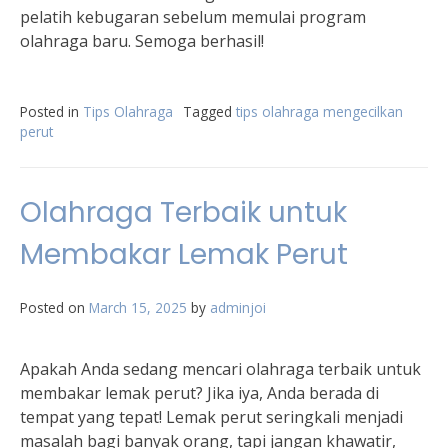
pelatih kebugaran sebelum memulai program
olahraga baru. Semoga berhasil!
Posted in
Tips Olahraga
Tagged
tips olahraga mengecilkan
perut
Olahraga Terbaik untuk
Membakar Lemak Perut
Posted on
March 15, 2025
by
adminjoi
Apakah Anda sedang mencari olahraga terbaik untuk
membakar lemak perut? Jika iya, Anda berada di
tempat yang tepat! Lemak perut seringkali menjadi
masalah bagi banyak orang, tapi jangan khawatir,