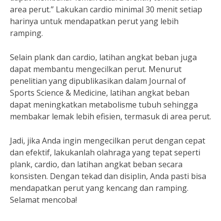
area perut.” Lakukan cardio minimal 30 menit setiap
harinya untuk mendapatkan perut yang lebih
ramping.
Selain plank dan cardio, latihan angkat beban juga
dapat membantu mengecilkan perut. Menurut
penelitian yang dipublikasikan dalam Journal of
Sports Science & Medicine, latihan angkat beban
dapat meningkatkan metabolisme tubuh sehingga
membakar lemak lebih efisien, termasuk di area perut.
Jadi, jika Anda ingin mengecilkan perut dengan cepat
dan efektif, lakukanlah olahraga yang tepat seperti
plank, cardio, dan latihan angkat beban secara
konsisten. Dengan tekad dan disiplin, Anda pasti bisa
mendapatkan perut yang kencang dan ramping.
Selamat mencoba!