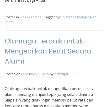
bermanfaat bagi Anda.
Posted in
Tips Olahraga
Tagged
tips olahraga mengecilkan
perut
Olahraga Terbaik untuk
Mengecilkan Perut Secara
Alami
Posted on
February 25, 2025
by
adminjoi
Olahraga terbaik untuk mengecilkan perut secara
alami memang menjadi topik yang selalu diminati.
Siapa sih yang tidak ingin memiliki perut rata dan
kencang tanpa harus melakukan metode yang