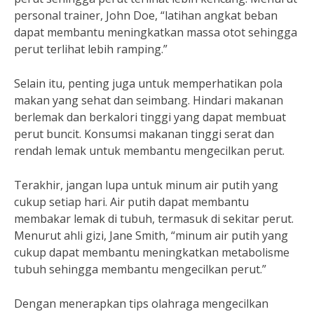
personal trainer, John Doe, “latihan angkat beban
dapat membantu meningkatkan massa otot sehingga
perut terlihat lebih ramping.”
Selain itu, penting juga untuk memperhatikan pola
makan yang sehat dan seimbang. Hindari makanan
berlemak dan berkalori tinggi yang dapat membuat
perut buncit. Konsumsi makanan tinggi serat dan
rendah lemak untuk membantu mengecilkan perut.
Terakhir, jangan lupa untuk minum air putih yang
cukup setiap hari. Air putih dapat membantu
membakar lemak di tubuh, termasuk di sekitar perut.
Menurut ahli gizi, Jane Smith, “minum air putih yang
cukup dapat membantu meningkatkan metabolisme
tubuh sehingga membantu mengecilkan perut.”
Dengan menerapkan tips olahraga mengecilkan