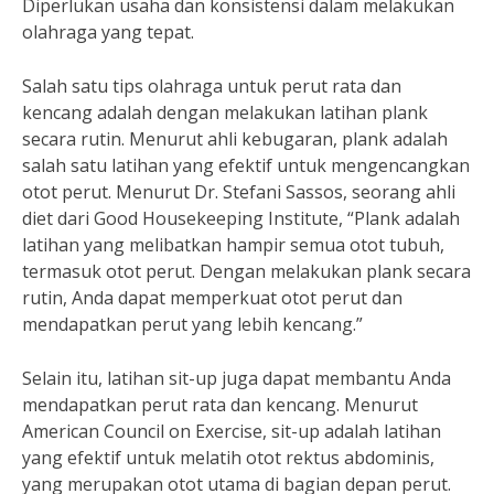
Diperlukan usaha dan konsistensi dalam melakukan
olahraga yang tepat.
Salah satu tips olahraga untuk perut rata dan
kencang adalah dengan melakukan latihan plank
secara rutin. Menurut ahli kebugaran, plank adalah
salah satu latihan yang efektif untuk mengencangkan
otot perut. Menurut Dr. Stefani Sassos, seorang ahli
diet dari Good Housekeeping Institute, “Plank adalah
latihan yang melibatkan hampir semua otot tubuh,
termasuk otot perut. Dengan melakukan plank secara
rutin, Anda dapat memperkuat otot perut dan
mendapatkan perut yang lebih kencang.”
Selain itu, latihan sit-up juga dapat membantu Anda
mendapatkan perut rata dan kencang. Menurut
American Council on Exercise, sit-up adalah latihan
yang efektif untuk melatih otot rektus abdominis,
yang merupakan otot utama di bagian depan perut.