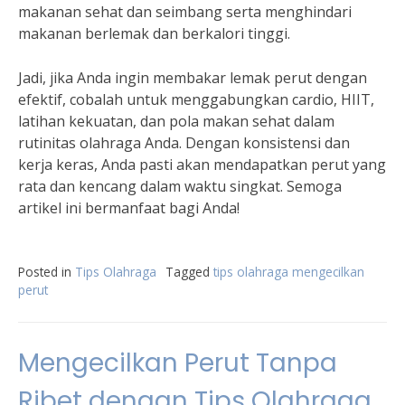
makanan sehat dan seimbang serta menghindari
makanan berlemak dan berkalori tinggi.
Jadi, jika Anda ingin membakar lemak perut dengan
efektif, cobalah untuk menggabungkan cardio, HIIT,
latihan kekuatan, dan pola makan sehat dalam
rutinitas olahraga Anda. Dengan konsistensi dan
kerja keras, Anda pasti akan mendapatkan perut yang
rata dan kencang dalam waktu singkat. Semoga
artikel ini bermanfaat bagi Anda!
Posted in
Tips Olahraga
Tagged
tips olahraga mengecilkan
perut
Mengecilkan Perut Tanpa
Ribet dengan Tips Olahraga