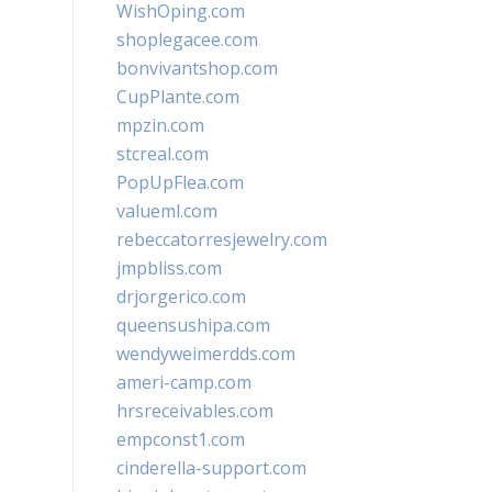
WishOping.com
shoplegacee.com
bonvivantshop.com
CupPlante.com
mpzin.com
stcreal.com
PopUpFlea.com
valueml.com
rebeccatorresjewelry.com
jmpbliss.com
drjorgerico.com
queensushipa.com
wendyweimerdds.com
ameri-camp.com
hrsreceivables.com
empconst1.com
cinderella-support.com