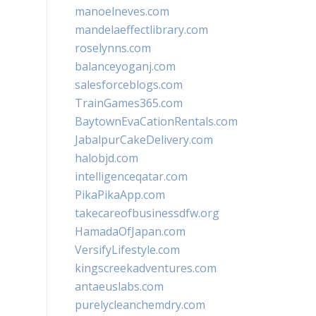
manoelneves.com
mandelaeffectlibrary.com
roselynns.com
balanceyoganj.com
salesforceblogs.com
TrainGames365.com
BaytownEvaCationRentals.com
JabalpurCakeDelivery.com
halobjd.com
intelligenceqatar.com
PikaPikaApp.com
takecareofbusinessdfw.org
HamadaOfJapan.com
VersifyLifestyle.com
kingscreekadventures.com
antaeuslabs.com
purelycleanchemdry.com