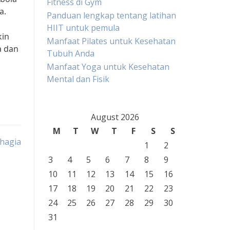
Fitness di Gym
a.
Panduan lengkap tentang latihan
HIIT untuk pemula
kin
Manfaat Pilates untuk Kesehatan
a dan
Tubuh Anda
Manfaat Yoga untuk Kesehatan
Mental dan Fisik
August 2026
M
T
W
T
F
S
S
ahagia
1
2
3
4
5
6
7
8
9
10
11
12
13
14
15
16
17
18
19
20
21
22
23
24
25
26
27
28
29
30
31