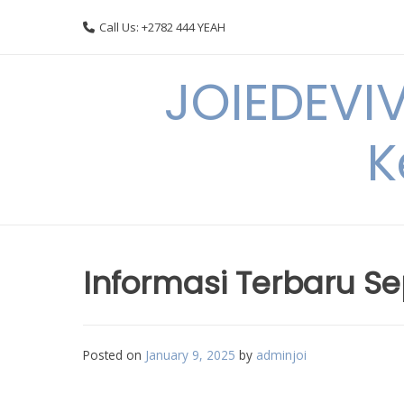
Skip
Call Us: +2782 444 YEAH
to
content
JOIEDEVI
K
Informasi Terbaru Se
Posted on
January 9, 2025
by
adminjoi