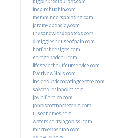
bigpinkrestaurant.com
inspirehuahin.com
memmingerspainting.com
jeremypbeasley.com
thesandwichdepotcos.com
drgiggleshouseofpain.com
hotflashdesigns.com
garagenadeau.com
lifestylechauffeurservice.com
EverNewNails.com
insideoutdecoratingcentre.com
salvatoresinpoint.com
jovialfloralco.com
johnlscotthometeam.com
u-seehomes.com
watersportslagonissi.com
mischieffashion.com
eduwyre.com