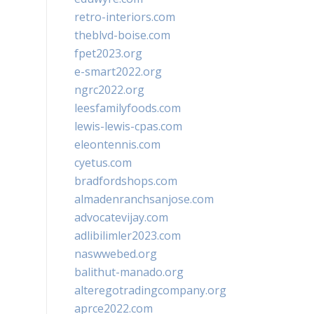
retro-interiors.com
theblvd-boise.com
fpet2023.org
e-smart2022.org
ngrc2022.org
leesfamilyfoods.com
lewis-lewis-cpas.com
eleontennis.com
cyetus.com
bradfordshops.com
almadenranchsanjose.com
advocatevijay.com
adlibilimler2023.com
naswwebed.org
balithut-manado.org
alteregotradingcompany.org
aprce2022.com