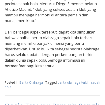
pecinta sepak bola. Menurut Diego Simeone, pelatih
Atletico Madrid, “Klub yang sukses adalah klub yang
mampu menjaga harmoni di antara pemain dan
manajemen klub.”
Dari berbagai aspek tersebut, dapat kita simpulkan
bahwa analisis berita olahraga sepak bola terbaru
memang memiliki banyak dimensi yang perlu
diperhatikan. Untuk itu, kita sebagai pecinta olahraga
harus selalu update dengan perkembangan terkini
dalam dunia sepak bola. Semoga informasi ini
bermanfaat bagi kita semua.
Posted in
Berita Olahraga
Tagged
berita olahraga terkini sepak
bola