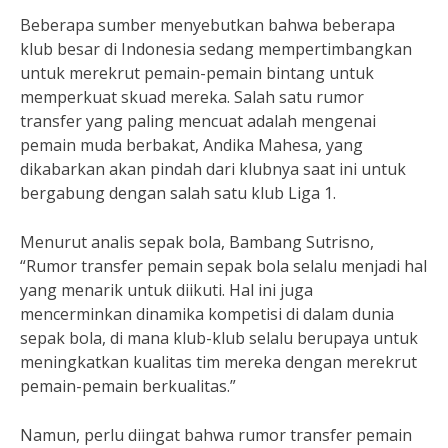
Beberapa sumber menyebutkan bahwa beberapa
klub besar di Indonesia sedang mempertimbangkan
untuk merekrut pemain-pemain bintang untuk
memperkuat skuad mereka. Salah satu rumor
transfer yang paling mencuat adalah mengenai
pemain muda berbakat, Andika Mahesa, yang
dikabarkan akan pindah dari klubnya saat ini untuk
bergabung dengan salah satu klub Liga 1.
Menurut analis sepak bola, Bambang Sutrisno,
“Rumor transfer pemain sepak bola selalu menjadi hal
yang menarik untuk diikuti. Hal ini juga
mencerminkan dinamika kompetisi di dalam dunia
sepak bola, di mana klub-klub selalu berupaya untuk
meningkatkan kualitas tim mereka dengan merekrut
pemain-pemain berkualitas.”
Namun, perlu diingat bahwa rumor transfer pemain