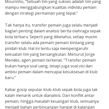
Mourinho, “Sebuah tim yang sukses adalah tim yang
mampu menggabungkan kualitas individu pemain
dengan strategi permainan yang tepat.”
Tak hanya itu, transfer pemain juga selalu menjadi
bagian penting dalam analisis berita olahraga sepak
bola terbaru. Seperti yang diketahui, setiap musim
transfer selalu ada pemain-pemain bintang yang
pindah klub. Hal ini tentu saja mempengaruhi
kekuatan tim yang bersangkutan. Menurut Jorge
Mendes, agen pemain terkenal, “Transfer pemain
bukan hanya soal uang, tetapi juga soal visi dan
ambisi pemain dalam mencapai kesuksesan di klub
baru.”
Kabar gosip seputar klub-klub sepak bola juga tak
kalah menarik untuk dianalisis. Dari konflik antar
pemain, hingga masalah keuangan klub, semuanya
menjadi bahan perbincangan hangat di kalangan