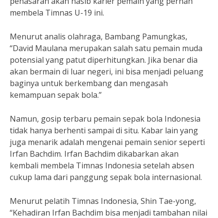
penasaran akan nasib karier pemain yang pernah
membela Timnas U-19 ini.
Menurut analis olahraga, Bambang Pamungkas,
“David Maulana merupakan salah satu pemain muda
potensial yang patut diperhitungkan. Jika benar dia
akan bermain di luar negeri, ini bisa menjadi peluang
baginya untuk berkembang dan mengasah
kemampuan sepak bola.”
Namun, gosip terbaru pemain sepak bola Indonesia
tidak hanya berhenti sampai di situ. Kabar lain yang
juga menarik adalah mengenai pemain senior seperti
Irfan Bachdim. Irfan Bachdim dikabarkan akan
kembali membela Timnas Indonesia setelah absen
cukup lama dari panggung sepak bola internasional.
Menurut pelatih Timnas Indonesia, Shin Tae-yong,
“Kehadiran Irfan Bachdim bisa menjadi tambahan nilai