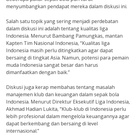
menyumbangkan pendapat mereka dalam diskusi ini.
Salah satu topik yang sering menjadi perdebatan
dalam diskusi ini adalah tentang kualitas liga
Indonesia. Menurut Bambang Pamungkas, mantan
Kapten Tim Nasional Indonesia, “Kualitas liga
Indonesia masih perlu ditingkatkan agar dapat
bersaing di tingkat Asia. Namun, potensi para pemain
muda Indonesia sangat besar dan harus
dimanfaatkan dengan baik.”
Diskusi juga kerap membahas tentang masalah
manajemen klub dan keuangan dalam sepak bola
Indonesia. Menurut Direktur Eksekutif Liga Indonesia,
Akhmad Hadian Lukita, “Klub-klub di Indonesia perlu
lebih profesional dalam mengelola keuangannya agar
dapat berkembang dan bersaing di level
internasional.”