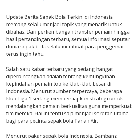
Update Berita Sepak Bola Terkini di Indonesia
memang selalu menjadi topik yang menarik untuk
dibahas. Dari perkembangan transfer pemain hingga
hasil pertandingan terbaru, semua informasi seputar
dunia sepak bola selalu membuat para penggemar
terus ingin tahu.
Salah satu kabar terbaru yang sedang hangat
diperbincangkan adalah tentang kemungkinan
kepindahan pemain top ke klub-klub besar di
Indonesia. Menurut sumber terpercaya, beberapa
klub Liga 1 sedang mempersiapkan strategi untuk
mendatangkan pemain berkualitas guna memperkuat
tim mereka. Hal ini tentu saja menjadi sorotan utama
bagi para pecinta sepak bola Tanah Air.
Menurut pakar sepak bola Indonesia, Bambang