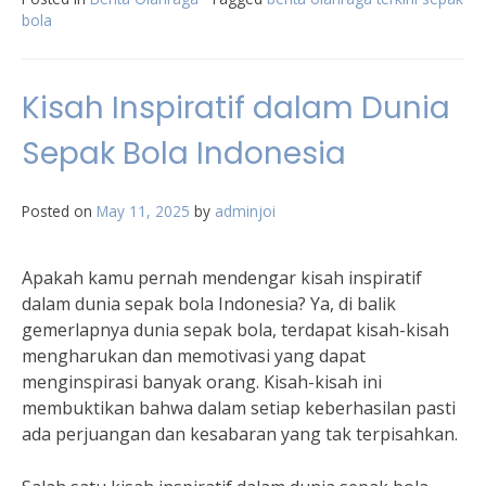
bola
Kisah Inspiratif dalam Dunia
Sepak Bola Indonesia
Posted on
May 11, 2025
by
adminjoi
Apakah kamu pernah mendengar kisah inspiratif
dalam dunia sepak bola Indonesia? Ya, di balik
gemerlapnya dunia sepak bola, terdapat kisah-kisah
mengharukan dan memotivasi yang dapat
menginspirasi banyak orang. Kisah-kisah ini
membuktikan bahwa dalam setiap keberhasilan pasti
ada perjuangan dan kesabaran yang tak terpisahkan.