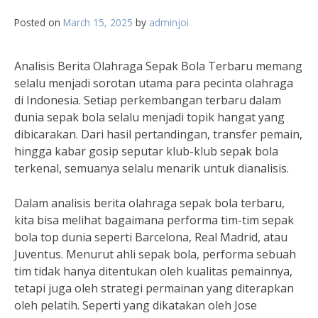
Posted on
March 15, 2025
by
adminjoi
Analisis Berita Olahraga Sepak Bola Terbaru memang
selalu menjadi sorotan utama para pecinta olahraga
di Indonesia. Setiap perkembangan terbaru dalam
dunia sepak bola selalu menjadi topik hangat yang
dibicarakan. Dari hasil pertandingan, transfer pemain,
hingga kabar gosip seputar klub-klub sepak bola
terkenal, semuanya selalu menarik untuk dianalisis.
Dalam analisis berita olahraga sepak bola terbaru,
kita bisa melihat bagaimana performa tim-tim sepak
bola top dunia seperti Barcelona, Real Madrid, atau
Juventus. Menurut ahli sepak bola, performa sebuah
tim tidak hanya ditentukan oleh kualitas pemainnya,
tetapi juga oleh strategi permainan yang diterapkan
oleh pelatih. Seperti yang dikatakan oleh Jose