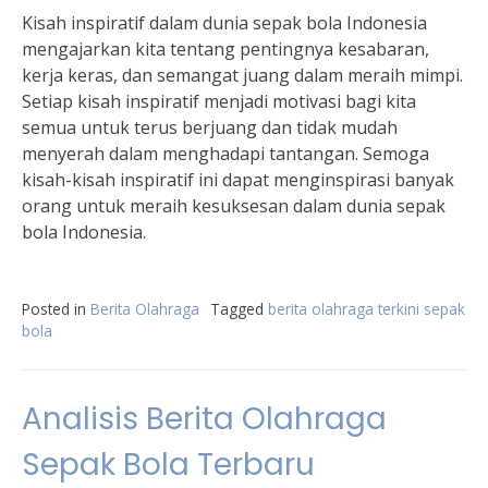
Kisah inspiratif dalam dunia sepak bola Indonesia
mengajarkan kita tentang pentingnya kesabaran,
kerja keras, dan semangat juang dalam meraih mimpi.
Setiap kisah inspiratif menjadi motivasi bagi kita
semua untuk terus berjuang dan tidak mudah
menyerah dalam menghadapi tantangan. Semoga
kisah-kisah inspiratif ini dapat menginspirasi banyak
orang untuk meraih kesuksesan dalam dunia sepak
bola Indonesia.
Posted in
Berita Olahraga
Tagged
berita olahraga terkini sepak
bola
Analisis Berita Olahraga
Sepak Bola Terbaru