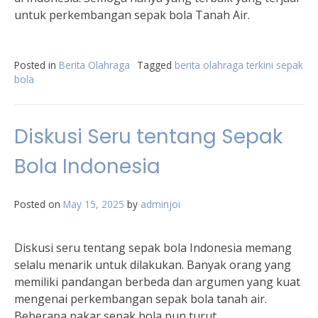
untuk perkembangan sepak bola Tanah Air.
Posted in
Berita Olahraga
Tagged
berita olahraga terkini sepak
bola
Diskusi Seru tentang Sepak
Bola Indonesia
Posted on
May 15, 2025
by
adminjoi
Diskusi seru tentang sepak bola Indonesia memang
selalu menarik untuk dilakukan. Banyak orang yang
memiliki pandangan berbeda dan argumen yang kuat
mengenai perkembangan sepak bola tanah air.
Beberapa pakar sepak bola pun turut