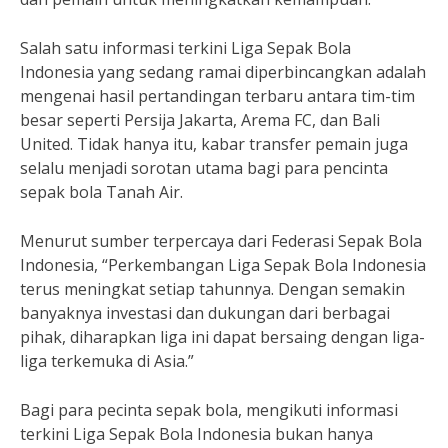
Salah satu informasi terkini Liga Sepak Bola
Indonesia yang sedang ramai diperbincangkan adalah
mengenai hasil pertandingan terbaru antara tim-tim
besar seperti Persija Jakarta, Arema FC, dan Bali
United. Tidak hanya itu, kabar transfer pemain juga
selalu menjadi sorotan utama bagi para pencinta
sepak bola Tanah Air.
Menurut sumber terpercaya dari Federasi Sepak Bola
Indonesia, “Perkembangan Liga Sepak Bola Indonesia
terus meningkat setiap tahunnya. Dengan semakin
banyaknya investasi dan dukungan dari berbagai
pihak, diharapkan liga ini dapat bersaing dengan liga-
liga terkemuka di Asia.”
Bagi para pecinta sepak bola, mengikuti informasi
terkini Liga Sepak Bola Indonesia bukan hanya