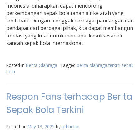
Indonesia, diharapkan dapat mendorong
perkembangan sepak bola tanah air ke arah yang
lebih baik. Dengan menggali berbagai pandangan dan
pendapat dari berbagai pihak, kita dapat membangun
fondasi yang kuat untuk mencapai kesuksesan di
kancah sepak bola internasional.
Posted in
Berita Olahraga
Tagged
berita olahraga terkini sepak
bola
Respon Fans terhadap Berita
Sepak Bola Terkini
Posted on
May 13, 2025
by
adminjoi