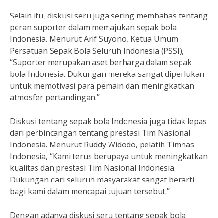
Selain itu, diskusi seru juga sering membahas tentang
peran suporter dalam memajukan sepak bola
Indonesia. Menurut Arif Suyono, Ketua Umum
Persatuan Sepak Bola Seluruh Indonesia (PSSI),
“Suporter merupakan aset berharga dalam sepak
bola Indonesia. Dukungan mereka sangat diperlukan
untuk memotivasi para pemain dan meningkatkan
atmosfer pertandingan.”
Diskusi tentang sepak bola Indonesia juga tidak lepas
dari perbincangan tentang prestasi Tim Nasional
Indonesia. Menurut Ruddy Widodo, pelatih Timnas
Indonesia, “Kami terus berupaya untuk meningkatkan
kualitas dan prestasi Tim Nasional Indonesia.
Dukungan dari seluruh masyarakat sangat berarti
bagi kami dalam mencapai tujuan tersebut.”
Dengan adanya diskusi seru tentang sepak bola