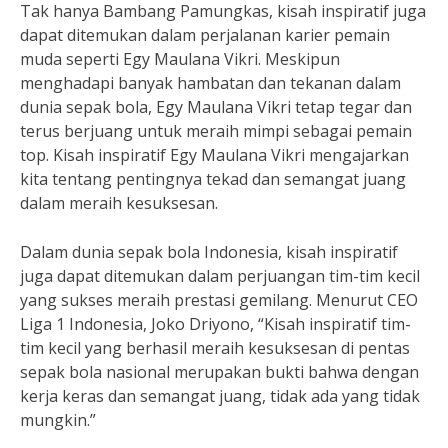
Tak hanya Bambang Pamungkas, kisah inspiratif juga
dapat ditemukan dalam perjalanan karier pemain
muda seperti Egy Maulana Vikri. Meskipun
menghadapi banyak hambatan dan tekanan dalam
dunia sepak bola, Egy Maulana Vikri tetap tegar dan
terus berjuang untuk meraih mimpi sebagai pemain
top. Kisah inspiratif Egy Maulana Vikri mengajarkan
kita tentang pentingnya tekad dan semangat juang
dalam meraih kesuksesan.
Dalam dunia sepak bola Indonesia, kisah inspiratif
juga dapat ditemukan dalam perjuangan tim-tim kecil
yang sukses meraih prestasi gemilang. Menurut CEO
Liga 1 Indonesia, Joko Driyono, “Kisah inspiratif tim-
tim kecil yang berhasil meraih kesuksesan di pentas
sepak bola nasional merupakan bukti bahwa dengan
kerja keras dan semangat juang, tidak ada yang tidak
mungkin.”