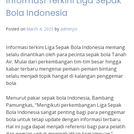
Informasi Terkini Liga Sepak
Bola Indonesia
Posted on
March 4, 2025
by
adminjoi
Informasi terkini Liga Sepak Bola Indonesia memang
selalu dinantikan oleh para pecinta sepak bola Tanah
Air. Mulai dari perkembangan tim-tim besar hingga
kabar terbaru mengenai pemain-pemain bintang
selalu menjadi topik hangat di kalangan penggemar
bola.
Menurut pakar sepak bola Indonesia, Bambang
Pamungkas, “Mengikuti perkembangan Liga Sepak
Bola Indonesia sangat penting bagi para penggemar
bola untuk tetap update dengan informasi terbaru.
Hal ini juga dapat menjadi referensi bagi para pelatih
dan pemain untuk meningkatkan kemampuan.”