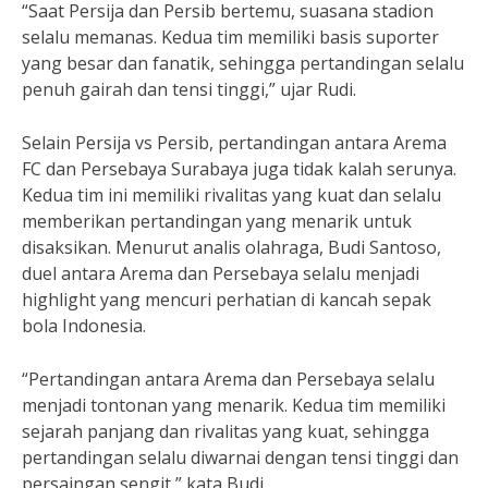
“Saat Persija dan Persib bertemu, suasana stadion
selalu memanas. Kedua tim memiliki basis suporter
yang besar dan fanatik, sehingga pertandingan selalu
penuh gairah dan tensi tinggi,” ujar Rudi.
Selain Persija vs Persib, pertandingan antara Arema
FC dan Persebaya Surabaya juga tidak kalah serunya.
Kedua tim ini memiliki rivalitas yang kuat dan selalu
memberikan pertandingan yang menarik untuk
disaksikan. Menurut analis olahraga, Budi Santoso,
duel antara Arema dan Persebaya selalu menjadi
highlight yang mencuri perhatian di kancah sepak
bola Indonesia.
“Pertandingan antara Arema dan Persebaya selalu
menjadi tontonan yang menarik. Kedua tim memiliki
sejarah panjang dan rivalitas yang kuat, sehingga
pertandingan selalu diwarnai dengan tensi tinggi dan
persaingan sengit,” kata Budi.