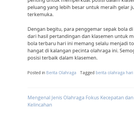
penting untuk memperkuat posisi dalam klasem
peluang yang lebih besar untuk meraih gelar ju
terkemuka.
Dengan begitu, para penggemar sepak bola d
dari hasil pertandingan dan klasemen untuk m
bola terbaru hari ini memang selalu menjadi 
hangat di kalangan pecinta olahraga ini. Semo
posisi terbaik dalam klasemen.
Posted in
Berita Olahraga
Tagged
berita olahraga hari
Post
Mengenal Jenis Olahraga Fokus Kecepatan dan
Kelincahan
navigation