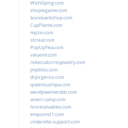
WishOping.com
shoplegacee.com
bonvivantshop.com
CupPlante.com
mpzin.com
stcreal.com
PopUpFlea.com
valueml.com
rebeccatorresjewelry.com
jmpbliss.com
drjorgerico.com
queensushipa.com
wendyweimerdds.com
ameri-camp.com
hrsreceivables.com
empconst1.com
cinderella-support.com