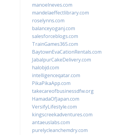
manoelneves.com
mandelaeffectlibrary.com
roselynns.com
balanceyoganj.com
salesforceblogs.com
TrainGames365.com
BaytownEvaCationRentals.com
JabalpurCakeDelivery.com
halobjd.com
intelligenceqatar.com
PikaPikaApp.com
takecareofbusinessdfw.org
HamadaOfJapan.com
VersifyLifestyle.com
kingscreekadventures.com
antaeuslabs.com
purelycleanchemdry.com