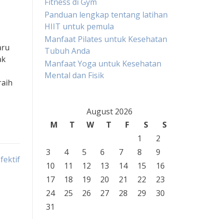
Fitness di Gym
Panduan lengkap tentang latihan
HIIT untuk pemula
Manfaat Pilates untuk Kesehatan
aru
Tubuh Anda
ak
Manfaat Yoga untuk Kesehatan
Mental dan Fisik
raih
August 2026
M
T
W
T
F
S
S
1
2
3
4
5
6
7
8
9
fektif
10
11
12
13
14
15
16
17
18
19
20
21
22
23
24
25
26
27
28
29
30
31