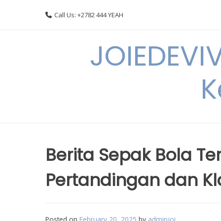
Skip
Call Us: +2782 444 YEAH
to
content
JOIEDEVI
K
Berita Sepak Bola Terb
Pertandingan dan K
Posted on
February 20, 2025
by
adminjoi