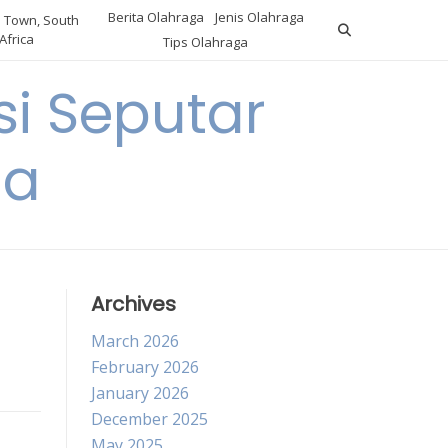
Berita Olahraga
Jenis Olahraga
 Town, South
Africa
Tips Olahraga
i Seputar
ga
Archives
March 2026
February 2026
January 2026
December 2025
May 2025