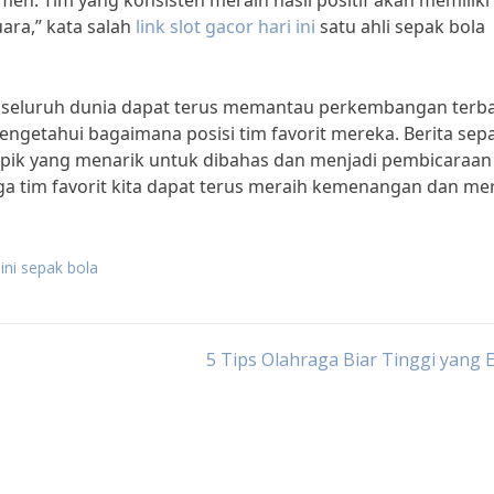
en. Tim yang konsisten meraih hasil positif akan memiliki
ara,” kata salah
link slot gacor hari ini
satu ahli sepak bola
i seluruh dunia dapat terus memantau perkembangan terb
engetahui bagaimana posisi tim favorit mereka. Berita sep
topik yang menarik untuk dibahas dan menjadi pembicaraan
ga tim favorit kita dapat terus meraih kemenangan dan me
 ini sepak bola
5 Tips Olahraga Biar Tinggi yang E