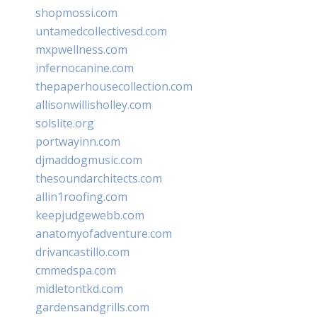
shopmossi.com
untamedcollectivesd.com
mxpwellness.com
infernocanine.com
thepaperhousecollection.com
allisonwillisholley.com
solslite.org
portwayinn.com
djmaddogmusic.com
thesoundarchitects.com
allin1roofing.com
keepjudgewebb.com
anatomyofadventure.com
drivancastillo.com
cmmedspa.com
midletontkd.com
gardensandgrills.com