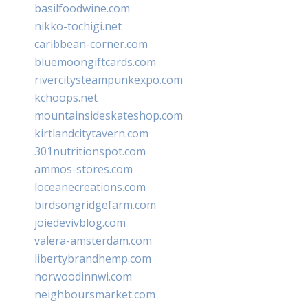
basilfoodwine.com
nikko-tochigi.net
caribbean-corner.com
bluemoongiftcards.com
rivercitysteampunkexpo.com
kchoops.net
mountainsideskateshop.com
kirtlandcitytavern.com
301nutritionspot.com
ammos-stores.com
loceanecreations.com
birdsongridgefarm.com
joiedevivblog.com
valera-amsterdam.com
libertybrandhemp.com
norwoodinnwi.com
neighboursmarket.com