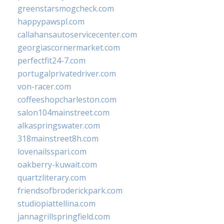
greenstarsmogcheck.com
happypawspl.com
callahansautoservicecenter.com
georgiascornermarket.com
perfectfit24-7.com
portugalprivatedriver.com
von-racer.com
coffeeshopcharleston.com
salon104mainstreet.com
alkaspringswater.com
318mainstreet8h.com
lovenailsspari.com
oakberry-kuwait.com
quartzliterary.com
friendsofbroderickpark.com
studiopiattellina.com
jannagrillspringfield.com