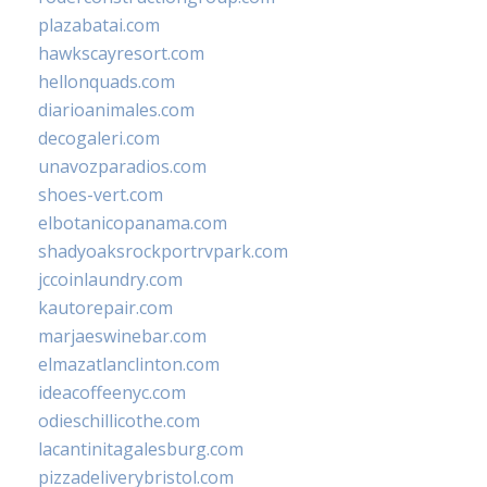
plazabatai.com
hawkscayresort.com
hellonquads.com
diarioanimales.com
decogaleri.com
unavozparadios.com
shoes-vert.com
elbotanicopanama.com
shadyoaksrockportrvpark.com
jccoinlaundry.com
kautorepair.com
marjaeswinebar.com
elmazatlanclinton.com
ideacoffeenyc.com
odieschillicothe.com
lacantinitagalesburg.com
pizzadeliverybristol.com