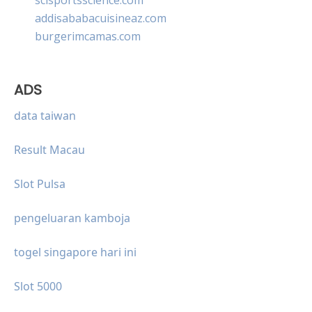
addisababacuisineaz.com
burgerimcamas.com
ADS
data taiwan
Result Macau
Slot Pulsa
pengeluaran kamboja
togel singapore hari ini
Slot 5000