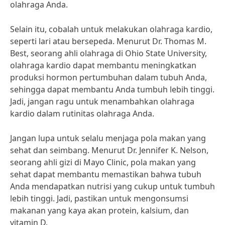
olahraga Anda.
Selain itu, cobalah untuk melakukan olahraga kardio,
seperti lari atau bersepeda. Menurut Dr. Thomas M.
Best, seorang ahli olahraga di Ohio State University,
olahraga kardio dapat membantu meningkatkan
produksi hormon pertumbuhan dalam tubuh Anda,
sehingga dapat membantu Anda tumbuh lebih tinggi.
Jadi, jangan ragu untuk menambahkan olahraga
kardio dalam rutinitas olahraga Anda.
Jangan lupa untuk selalu menjaga pola makan yang
sehat dan seimbang. Menurut Dr. Jennifer K. Nelson,
seorang ahli gizi di Mayo Clinic, pola makan yang
sehat dapat membantu memastikan bahwa tubuh
Anda mendapatkan nutrisi yang cukup untuk tumbuh
lebih tinggi. Jadi, pastikan untuk mengonsumsi
makanan yang kaya akan protein, kalsium, dan
vitamin D.