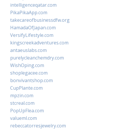
intelligenceqatar.com
PikaPikaApp.com
takecareofbusinessdfw.org
HamadaOfJapan.com
VersifyLifestyle.com
kingscreekadventures.com
antaeuslabs.com
purelycleanchemdry.com
WishOping.com
shoplegacee.com
bonvivantshop.com
CupPlante.com
mpzin.com
stcreal.com
PopUpFlea.com
valueml.com
rebeccatorresjewelry.com