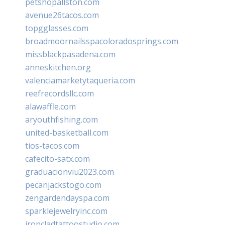
petshopallston.com
avenue26tacos.com
topgglasses.com
broadmoornailsspacoloradosprings.com
missblackpasadena.com
anneskitchen.org
valenciamarketytaqueria.com
reefrecordsllc.com
alawaffle.com
aryouthfishing.com
united-basketball.com
tios-tacos.com
cafecito-satx.com
graduacionviu2023.com
pecanjackstogo.com
zengardendayspa.com
sparklejewelryinc.com
ironcladtattoostudio.com