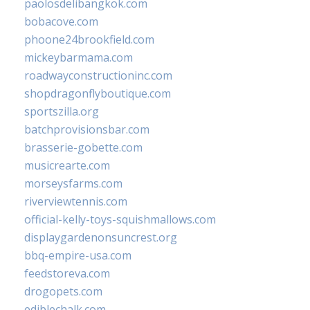
paolosdelibangkok.com
bobacove.com
phoone24brookfield.com
mickeybarmama.com
roadwayconstructioninc.com
shopdragonflyboutique.com
sportszilla.org
batchprovisionsbar.com
brasserie-gobette.com
musicrearte.com
morseysfarms.com
riverviewtennis.com
official-kelly-toys-squishmallows.com
displaygardenonsuncrest.org
bbq-empire-usa.com
feedstoreva.com
drogopets.com
ediblechalk.com