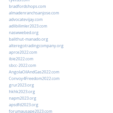
bradfordshops.com
almadenranchsanjose.com
advocatevijay.com
adlibilimler2023.com
naswwebed.org
balithut-manado.org
alteregotradingcompany.org
aprce2022.com
ibie2022.com
sbcc-2022.com
AngolaOilAndGas2022.com
Convoy4Freedom2022.com
grur2023.org
hkhk2023.org
napm2023.org
apsdfd2023.org
forumausape2023.com