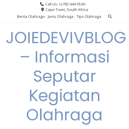
Skip
Call Us: +2782 444 YEAH
to
Cape Town, South Africa
content
Berita Olahraga
Jenis Olahraga
Tips Olahraga
JOIEDEVIVBLOG
– Informasi
Seputar
Kegiatan
Olahraga