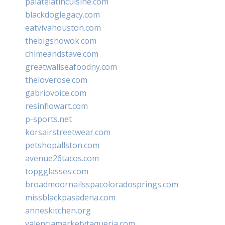
palatelatincuisine.com
blackdoglegacy.com
eatvivahouston.com
thebigshowok.com
chimeandstave.com
greatwallseafoodny.com
theloverose.com
gabriovoice.com
resinflowart.com
p-sports.net
korsairstreetwear.com
petshopallston.com
avenue26tacos.com
topgglasses.com
broadmoornailsspacoloradosprings.com
missblackpasadena.com
anneskitchen.org
valenciamarketytaqueria.com