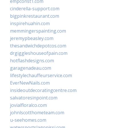
empconst1.com
cinderella-support.com
bigpinkrestaurant.com
inspirehuahin.com
memmingerspainting.com
jeremypbeasley.com
thesandwichdepotcos.com
drgiggleshouseofpain.com
hotflashdesigns.com
garagenadeau.com
lifestylechauffeurservice.com
EverNewNails.com
insideoutdecoratingcentre.com
salvatoresinpoint.com
jovialfloralco.com
johnlscotthometeam.com
u-seehomes.com
watersportslagonissi.com