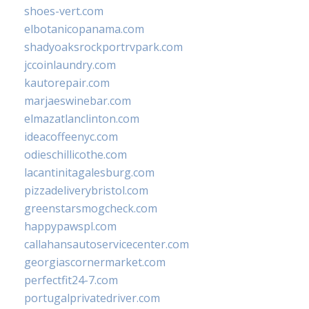
shoes-vert.com
elbotanicopanama.com
shadyoaksrockportrvpark.com
jccoinlaundry.com
kautorepair.com
marjaeswinebar.com
elmazatlanclinton.com
ideacoffeenyc.com
odieschillicothe.com
lacantinitagalesburg.com
pizzadeliverybristol.com
greenstarsmogcheck.com
happypawspl.com
callahansautoservicecenter.com
georgiascornermarket.com
perfectfit24-7.com
portugalprivatedriver.com