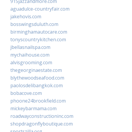
915jazzandmore.com
aguadulce-countryfair.com
jakehovis.com
bosswingsduluth.com
birminghamautocare.com
tonyscountrykitchen.com
jbellasnailspa.com
mychaihouse.com
alvisgrooming.com
thegeorginaestate.com
blythewoodseafood.com
paolosdelibangkok.com
bobacove.com
phoone24brookfield.com
mickeybarmama.com
roadwayconstructioninc.com
shopdragonflyboutique.com
sportszilla.org