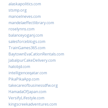
alaskapolitics.com
stsmp.org
manoelneves.com
mandelaeffectlibrary.com
roselynns.com
balanceyoganj.com
salesforceblogs.com
TrainGames365.com
BaytownEvaCationRentals.com
JabalpurCakeDelivery.com
halobjd.com
intelligenceqatar.com
PikaPikaApp.com
takecareofbusinessdfw.org
HamadaOfJapan.com
VersifyLifestyle.com
kingscreekadventures.com