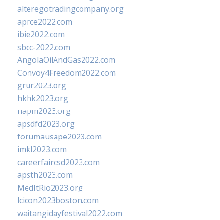
alteregotradingcompany.org
aprce2022.com
ibie2022.com
sbcc-2022.com
AngolaOilAndGas2022.com
Convoy4Freedom2022.com
grur2023.org
hkhk2023.org
napm2023.org
apsdfd2023.org
forumausape2023.com
imkl2023.com
careerfaircsd2023.com
apsth2023.com
MedItRio2023.org
lcicon2023boston.com
waitangidayfestival2022.com