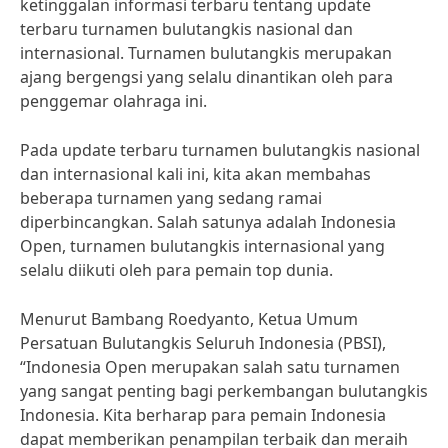
ketinggalan informasi terbaru tentang update
terbaru turnamen bulutangkis nasional dan
internasional. Turnamen bulutangkis merupakan
ajang bergengsi yang selalu dinantikan oleh para
penggemar olahraga ini.
Pada update terbaru turnamen bulutangkis nasional
dan internasional kali ini, kita akan membahas
beberapa turnamen yang sedang ramai
diperbincangkan. Salah satunya adalah Indonesia
Open, turnamen bulutangkis internasional yang
selalu diikuti oleh para pemain top dunia.
Menurut Bambang Roedyanto, Ketua Umum
Persatuan Bulutangkis Seluruh Indonesia (PBSI),
“Indonesia Open merupakan salah satu turnamen
yang sangat penting bagi perkembangan bulutangkis
Indonesia. Kita berharap para pemain Indonesia
dapat memberikan penampilan terbaik dan meraih