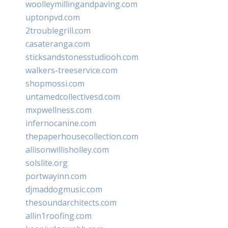
woolleymillingandpaving.com
uptonpvd.com
2troublegrill.com
casateranga.com
sticksandstonesstudiooh.com
walkers-treeservice.com
shopmossi.com
untamedcollectivesd.com
mxpwellness.com
infernocanine.com
thepaperhousecollection.com
allisonwillisholley.com
solslite.org
portwayinn.com
djmaddogmusic.com
thesoundarchitects.com
allin1roofing.com