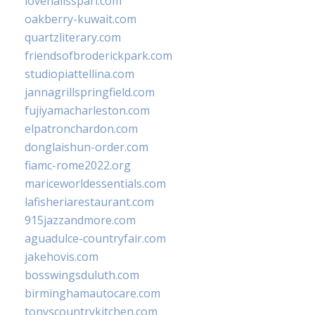
lovenailsspari.com
oakberry-kuwait.com
quartzliterary.com
friendsofbroderickpark.com
studiopiattellina.com
jannagrillspringfield.com
fujiyamacharleston.com
elpatronchardon.com
donglaishun-order.com
fiamc-rome2022.org
mariceworldessentials.com
lafisheriarestaurant.com
915jazzandmore.com
aguadulce-countryfair.com
jakehovis.com
bosswingsduluth.com
birminghamautocare.com
tonyscountrykitchen.com