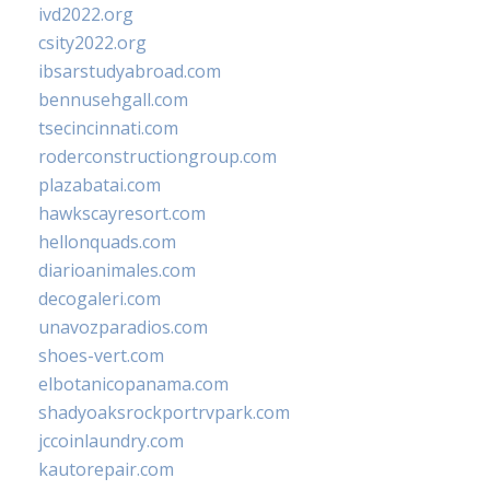
ivd2022.org
csity2022.org
ibsarstudyabroad.com
bennusehgall.com
tsecincinnati.com
roderconstructiongroup.com
plazabatai.com
hawkscayresort.com
hellonquads.com
diarioanimales.com
decogaleri.com
unavozparadios.com
shoes-vert.com
elbotanicopanama.com
shadyoaksrockportrvpark.com
jccoinlaundry.com
kautorepair.com