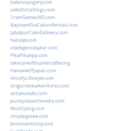
balanceyoganj.com
salesforceblogs.com
TrainGames365.com
BaytownEvaCationRentals.com
JabalpurCakeDelivery.com
halobjd.com
intelligenceqatar.com
PikaPikaApp.com
takecareofbusinessdfw.org
HamadaOfJapan.com
VersifyLifestyle.com
kingscreekadventures.com
antaeuslabs.com
purelycleanchemdry.com
WishOping.com
shoplegacee.com
bonvivantshop.com