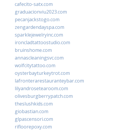
cafecito-satx.com
graduacionviu2023.com
pecanjackstogo.com
zengardendayspa.com
sparklejewelryinc.com
ironcladtattoostudio.com
bruinshome.com
annascleaningsvc.com
wolfcitytattoo.com
oysterbayturkeytrot.com
lafronterarestauranteybar.com
lilyandrosetearoom.com
olivesburgberrypatch.com
theslushkids.com
giobastian.com
glpascensori.com
rifloorepoxy.com