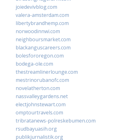
joiedevivblog.com
valera-amsterdam.com
libertybrandhemp.com
norwoodinnwi.com
neighboursmarket.com
blackanguscareers.com
bolesfororegon.com
bodega-ole.com
thestreamlinerlounge.com
mestrinorubanofc.com
novelatherton.com
nassvalleygardens.net
electjohnstewart.com
omptourtravels.com
tribratanews-polreskebumen.com
rsudbayuasih.org
publikjurnalistik.org