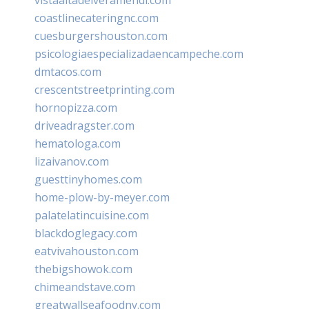
coastlinecateringnc.com
cuesburgershouston.com
psicologiaespecializadaencampeche.com
dmtacos.com
crescentstreetprinting.com
hornopizza.com
driveadragster.com
hematologa.com
lizaivanov.com
guesttinyhomes.com
home-plow-by-meyer.com
palatelatincuisine.com
blackdoglegacy.com
eatvivahouston.com
thebigshowok.com
chimeandstave.com
greatwallseafoodny.com