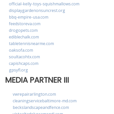
official-kelly-toys-squishmallows.com
displaygardenonsuncrest.org
bbq-empire-usa.com
feedstoreva.com
drogopets.com
ediblechalk.com
tabletennisnearme.com
oaksofa.com
soultacohtx.com
capishcaps.com
gpsyfl.org
MEDIA PARTNER III
vwrepairarlington.com
cleaningservicebaltimore-md.com
beckslandscapeandfence.com
vistaaltadelveramendi.com