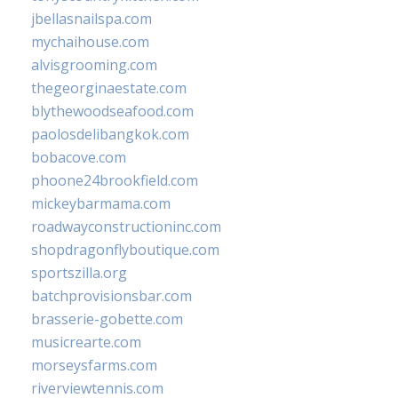
jbellasnailspa.com
mychaihouse.com
alvisgrooming.com
thegeorginaestate.com
blythewoodseafood.com
paolosdelibangkok.com
bobacove.com
phoone24brookfield.com
mickeybarmama.com
roadwayconstructioninc.com
shopdragonflyboutique.com
sportszilla.org
batchprovisionsbar.com
brasserie-gobette.com
musicrearte.com
morseysfarms.com
riverviewtennis.com