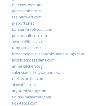
theloverose.com
gabriovoice.com
resinflowart.com
p-sports.net
korsairstreetwear.com
petshopallston.com
avenue26tacos.com
topgglasses.com
broadmoornailsspacoloradosprings.com
missblackpasadena.com
anneskitchen.org
valenciamarketytaqueria.com
reefrecordsllc.com
alawaffle.com
aryouthfishing.com
united-basketball.com
tios-tacos.com