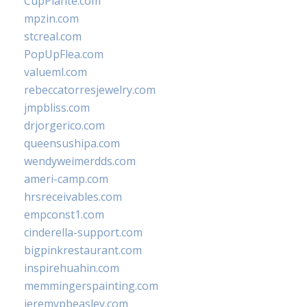
CupPlante.com
mpzin.com
stcreal.com
PopUpFlea.com
valueml.com
rebeccatorresjewelry.com
jmpbliss.com
drjorgerico.com
queensushipa.com
wendyweimerdds.com
ameri-camp.com
hrsreceivables.com
empconst1.com
cinderella-support.com
bigpinkrestaurant.com
inspirehuahin.com
memmingerspainting.com
jeremypbeasley.com