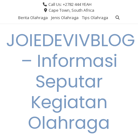
Skip
Call Us: +2782 444 YEAH
to
Cape Town, South Africa
content
Berita Olahraga
Jenis Olahraga
Tips Olahraga
JOIEDEVIVBLOG
– Informasi
Seputar
Kegiatan
Olahraga