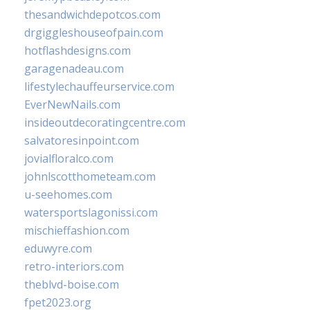
thesandwichdepotcos.com
drgiggleshouseofpain.com
hotflashdesigns.com
garagenadeau.com
lifestylechauffeurservice.com
EverNewNails.com
insideoutdecoratingcentre.com
salvatoresinpoint.com
jovialfloralco.com
johnlscotthometeam.com
u-seehomes.com
watersportslagonissi.com
mischieffashion.com
eduwyre.com
retro-interiors.com
theblvd-boise.com
fpet2023.org