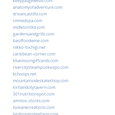
keepjudgewebb.com
anatomyofadventure.com
drivancastillo.com
cmmedspa.com
midletontkd.com
gardensandgrills.com
basilfoodwine.com
nikko-tochigi.net
caribbean-corner.com
bluemoongiftcards.com
rivercitysteampunkexpo.com
kchoops.net
mountainsideskateshop.com
kirtlandcitytavern.com
301nutritionspot.com
ammos-stores.com
loceanecreations.com
birdsongridgefarm.com