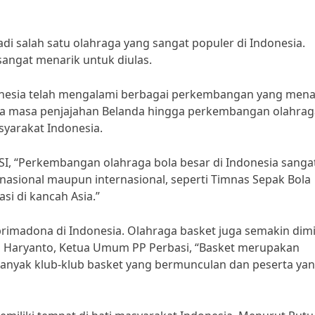
i salah satu olahraga yang sangat populer di Indonesia.
sangat menarik untuk diulas.
donesia telah mengalami berbagai perkembangan yang mena
ada masa penjajahan Belanda hingga perkembangan olahrag
syarakat Indonesia.
I, “Perkembangan olahraga bola besar di Indonesia sanga
t nasional maupun internasional, seperti Timnas Sepak Bola
si di kancah Asia.”
rimadona di Indonesia. Olahraga basket juga semakin dimi
 Haryanto, Ketua Umum PP Perbasi, “Basket merupakan
Banyak klub-klub basket yang bermunculan dan peserta ya