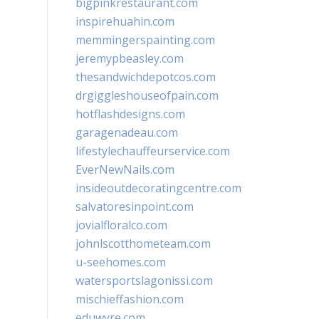
bigpinkrestaurant.com
inspirehuahin.com
memmingerspainting.com
jeremypbeasley.com
thesandwichdepotcos.com
drgiggleshouseofpain.com
hotflashdesigns.com
garagenadeau.com
lifestylechauffeurservice.com
EverNewNails.com
insideoutdecoratingcentre.com
salvatoresinpoint.com
jovialfloralco.com
johnlscotthometeam.com
u-seehomes.com
watersportslagonissi.com
mischieffashion.com
eduwyre.com