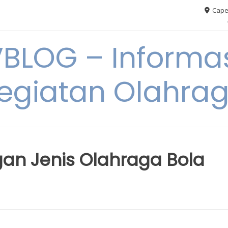
Cape
VBLOG – Informas
egiatan Olahra
an Jenis Olahraga Bola