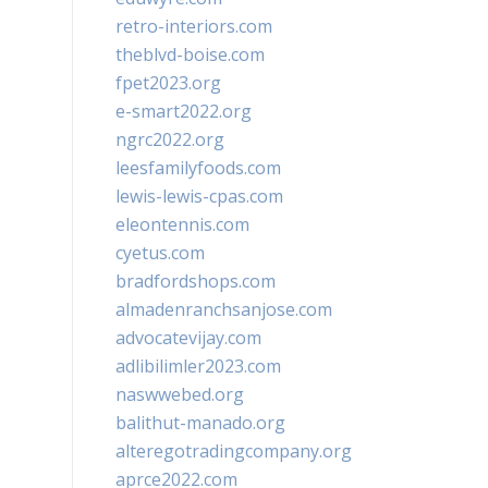
retro-interiors.com
theblvd-boise.com
fpet2023.org
e-smart2022.org
ngrc2022.org
leesfamilyfoods.com
lewis-lewis-cpas.com
eleontennis.com
cyetus.com
bradfordshops.com
almadenranchsanjose.com
advocatevijay.com
adlibilimler2023.com
naswwebed.org
balithut-manado.org
alteregotradingcompany.org
aprce2022.com