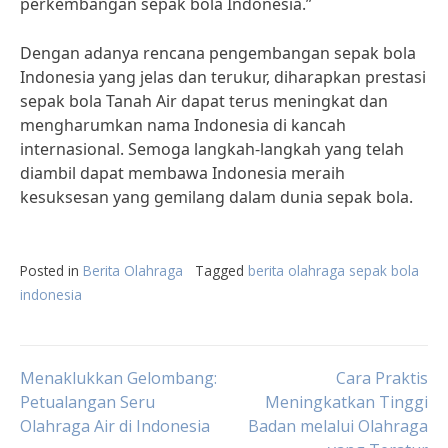
perkembangan sepak bola Indonesia.”
Dengan adanya rencana pengembangan sepak bola
Indonesia yang jelas dan terukur, diharapkan prestasi
sepak bola Tanah Air dapat terus meningkat dan
mengharumkan nama Indonesia di kancah
internasional. Semoga langkah-langkah yang telah
diambil dapat membawa Indonesia meraih
kesuksesan yang gemilang dalam dunia sepak bola.
Posted in
Berita Olahraga
Tagged
berita olahraga sepak bola
indonesia
Post
Menaklukkan Gelombang:
Cara Praktis
Petualangan Seru
Meningkatkan Tinggi
Olahraga Air di Indonesia
Badan melalui Olahraga
navigation