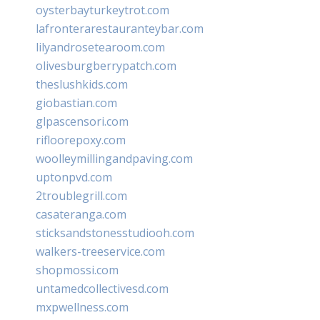
oysterbayturkeytrot.com
lafronterarestauranteybar.com
lilyandrosetearoom.com
olivesburgberrypatch.com
theslushkids.com
giobastian.com
glpascensori.com
rifloorepoxy.com
woolleymillingandpaving.com
uptonpvd.com
2troublegrill.com
casateranga.com
sticksandstonesstudiooh.com
walkers-treeservice.com
shopmossi.com
untamedcollectivesd.com
mxpwellness.com