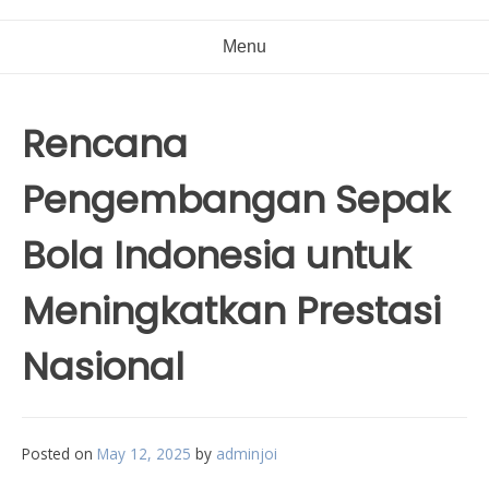
Menu
Rencana
Pengembangan Sepak
Bola Indonesia untuk
Meningkatkan Prestasi
Nasional
Posted on
May 12, 2025
by
adminjoi