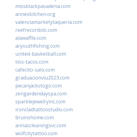
missblackpasadena.com
anneskitchen.org
valenciamarketytaqueria.com
reefrecordsllc.com
alawaffle.com
aryouthfishing.com
united-basketball.com
tios-tacos.com
cafecito-satx.com
graduacionviu2023.com
pecanjackstogo.com
zengardendayspa.com
sparklejewelryinc.com
ironcladtattoostudio.com
bruinshome.com
annascleaningsvc.com
wolfcitytattoo.com