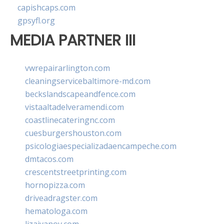
capishcaps.com
gpsyfl.org
MEDIA PARTNER III
vwrepairarlington.com
cleaningservicebaltimore-md.com
beckslandscapeandfence.com
vistaaltadelveramendi.com
coastlinecateringnc.com
cuesburgershouston.com
psicologiaespecializadaencampeche.com
dmtacos.com
crescentstreetprinting.com
hornopizza.com
driveadragster.com
hematologa.com
lizaivanov.com