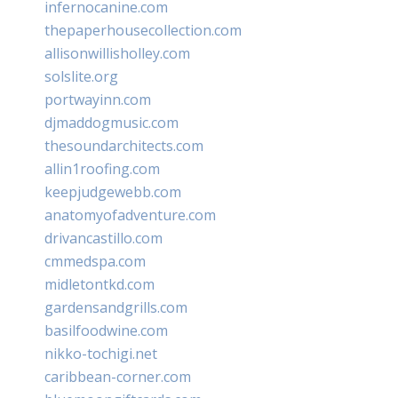
infernocanine.com
thepaperhousecollection.com
allisonwillisholley.com
solslite.org
portwayinn.com
djmaddogmusic.com
thesoundarchitects.com
allin1roofing.com
keepjudgewebb.com
anatomyofadventure.com
drivancastillo.com
cmmedspa.com
midletontkd.com
gardensandgrills.com
basilfoodwine.com
nikko-tochigi.net
caribbean-corner.com