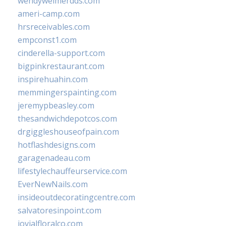
wendyweimerdds.com
ameri-camp.com
hrsreceivables.com
empconst1.com
cinderella-support.com
bigpinkrestaurant.com
inspirehuahin.com
memmingerspainting.com
jeremypbeasley.com
thesandwichdepotcos.com
drgiggleshouseofpain.com
hotflashdesigns.com
garagenadeau.com
lifestylechauffeurservice.com
EverNewNails.com
insideoutdecoratingcentre.com
salvatoresinpoint.com
jovialfloralco.com