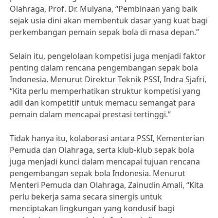
Olahraga, Prof. Dr. Mulyana, “Pembinaan yang baik
sejak usia dini akan membentuk dasar yang kuat bagi
perkembangan pemain sepak bola di masa depan.”
Selain itu, pengelolaan kompetisi juga menjadi faktor
penting dalam rencana pengembangan sepak bola
Indonesia. Menurut Direktur Teknik PSSI, Indra Sjafri,
“Kita perlu memperhatikan struktur kompetisi yang
adil dan kompetitif untuk memacu semangat para
pemain dalam mencapai prestasi tertinggi.”
Tidak hanya itu, kolaborasi antara PSSI, Kementerian
Pemuda dan Olahraga, serta klub-klub sepak bola
juga menjadi kunci dalam mencapai tujuan rencana
pengembangan sepak bola Indonesia. Menurut
Menteri Pemuda dan Olahraga, Zainudin Amali, “Kita
perlu bekerja sama secara sinergis untuk
menciptakan lingkungan yang kondusif bagi