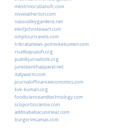
mestrinorubanofc.com
novelatherton.com
nassvalleygardens.net
electjohnstewart.com
omptourtravels.com
tribratanews-polreskebumen.com
rsudbayuasih.org
publikjurnalistik.org
juneteenthapparel.net
italywarm.com
journaloffinanceeconomics.com
kvk-kumari.org
foodscienceandtechnology.com
scisportsscience.com
addisababacuisineaz.com
burgerimcamas.com