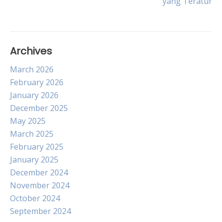
yang Teratur
Archives
March 2026
February 2026
January 2026
December 2025
May 2025
March 2025
February 2025
January 2025
December 2024
November 2024
October 2024
September 2024