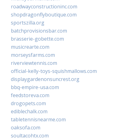
roadwayconstructioninc.com
shopdragonflyboutique.com
sportszilla.org
batchprovisionsbar.com
brasserie-gobette.com
musicrearte.com
morseysfarms.com
riverviewtennis.com
official-kelly-toys-squishmallows.com
displaygardenonsuncrest.org
bbq-empire-usa.com
feedstoreva.com
drogopets.com
ediblechalk.com
tabletennisnearme.com
oaksofa.com
soultacohtx.com