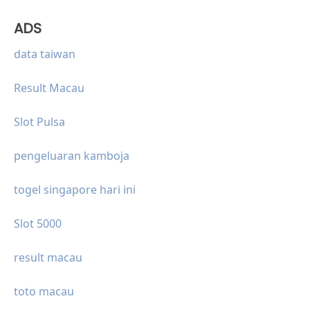
ADS
data taiwan
Result Macau
Slot Pulsa
pengeluaran kamboja
togel singapore hari ini
Slot 5000
result macau
toto macau