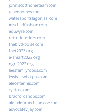
johnlscotthometeam.com
u-seehomes.com
watersportslagonissi.com
mischieffashion.com
eduwyre.com
retro-interiors.com
theblvd-boise.com
fpet2023.org
e-smart2022.org
ngrc2022.org
leesfamilyfoods.com
lewis-lewis-cpas.com
eleontennis.com
cyetus.com
bradfordshops.com
almadenranchsanjose.com
advocatevijay.com