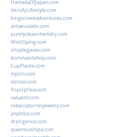
HamadaOfJapan.com
VersifyLifestyle.com
kingscreekadventures.com
antaeuslabs.com
purelycleanchemdry.com
WishOping.com
shoplegacee.com
bonvivantshop.com
CupPlante.com
mpzin.com
stcreal.com
PopUpFlea.com
valueml.com
rebeccatorresjewelry.com
jmpbliss.com
drjorgerico.com
queensushipa.com