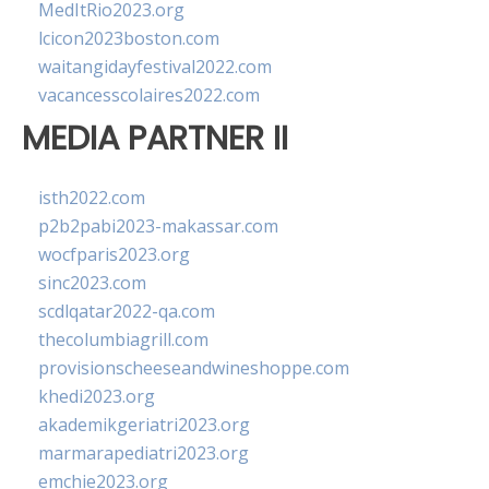
MedItRio2023.org
lcicon2023boston.com
waitangidayfestival2022.com
vacancesscolaires2022.com
MEDIA PARTNER II
isth2022.com
p2b2pabi2023-makassar.com
wocfparis2023.org
sinc2023.com
scdlqatar2022-qa.com
thecolumbiagrill.com
provisionscheeseandwineshoppe.com
khedi2023.org
akademikgeriatri2023.org
marmarapediatri2023.org
emchie2023.org