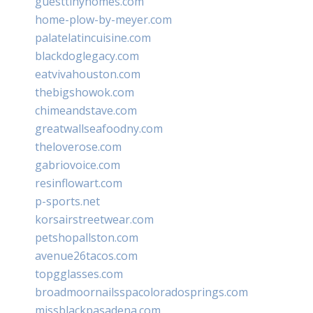
guesttinyhomes.com
home-plow-by-meyer.com
palatelatincuisine.com
blackdoglegacy.com
eatvivahouston.com
thebigshowok.com
chimeandstave.com
greatwallseafoodny.com
theloverose.com
gabriovoice.com
resinflowart.com
p-sports.net
korsairstreetwear.com
petshopallston.com
avenue26tacos.com
topgglasses.com
broadmoornailsspacoloradosprings.com
missblackpasadena.com