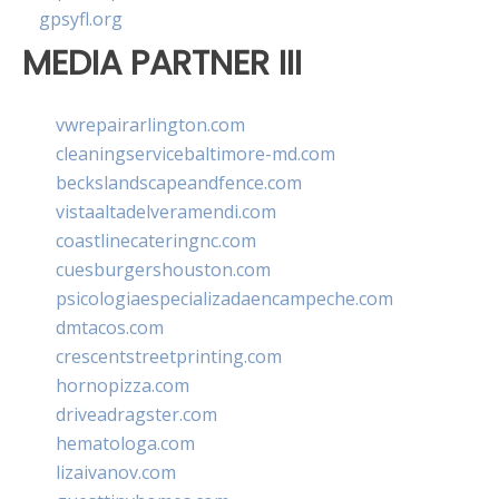
gpsyfl.org
MEDIA PARTNER III
vwrepairarlington.com
cleaningservicebaltimore-md.com
beckslandscapeandfence.com
vistaaltadelveramendi.com
coastlinecateringnc.com
cuesburgershouston.com
psicologiaespecializadaencampeche.com
dmtacos.com
crescentstreetprinting.com
hornopizza.com
driveadragster.com
hematologa.com
lizaivanov.com