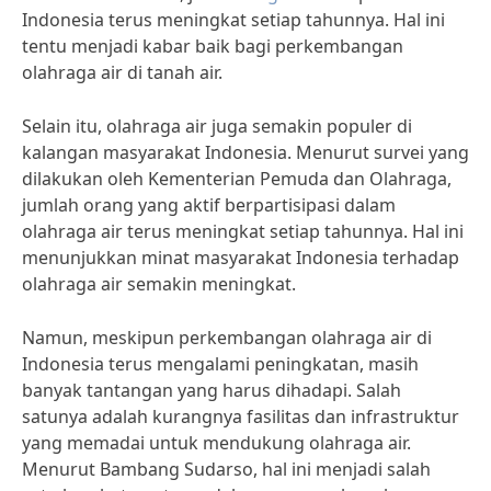
Indonesia terus meningkat setiap tahunnya. Hal ini
tentu menjadi kabar baik bagi perkembangan
olahraga air di tanah air.
Selain itu, olahraga air juga semakin populer di
kalangan masyarakat Indonesia. Menurut survei yang
dilakukan oleh Kementerian Pemuda dan Olahraga,
jumlah orang yang aktif berpartisipasi dalam
olahraga air terus meningkat setiap tahunnya. Hal ini
menunjukkan minat masyarakat Indonesia terhadap
olahraga air semakin meningkat.
Namun, meskipun perkembangan olahraga air di
Indonesia terus mengalami peningkatan, masih
banyak tantangan yang harus dihadapi. Salah
satunya adalah kurangnya fasilitas dan infrastruktur
yang memadai untuk mendukung olahraga air.
Menurut Bambang Sudarso, hal ini menjadi salah