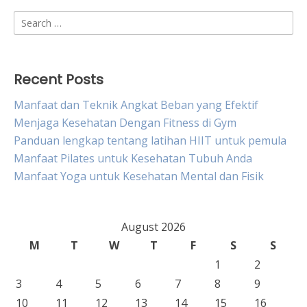
Search
for:
Recent Posts
Manfaat dan Teknik Angkat Beban yang Efektif
Menjaga Kesehatan Dengan Fitness di Gym
Panduan lengkap tentang latihan HIIT untuk pemula
Manfaat Pilates untuk Kesehatan Tubuh Anda
Manfaat Yoga untuk Kesehatan Mental dan Fisik
August 2026
M
T
W
T
F
S
S
1
2
3
4
5
6
7
8
9
10
11
12
13
14
15
16