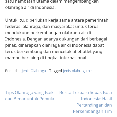
satu hambatan utama dalam mengembangkan
olahraga air di Indonesia.
Untuk itu, diperlukan kerja sama antara pemerintah,
federasi olahraga, dan masyarakat untuk terus
mendukung perkembangan olahraga air di
Indonesia. Dengan adanya dukungan dari berbagai
pihak, diharapkan olahraga air di Indonesia dapat
terus berkembang dan mencetak atlet-atlet yang
mampu bersaing di tingkat internasional.
Posted in
Jenis Olahraga
Tagged
jenis olahraga air
Post
Tips Olahraga yang Baik
Berita Terbaru Sepak Bola
dan Benar untuk Pemula
Indonesia: Hasil
Pertandingan dan
navigation
Perkembangan Tim