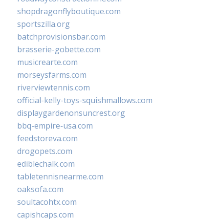
shopdragonflyboutique.com
sportszilla.org
batchprovisionsbar.com
brasserie-gobette.com
musicrearte.com
morseysfarms.com
riverviewtennis.com
official-kelly-toys-squishmallows.com
displaygardenonsuncrest.org
bbq-empire-usa.com
feedstoreva.com
drogopets.com
ediblechalk.com
tabletennisnearme.com
oaksofa.com
soultacohtx.com
capishcaps.com