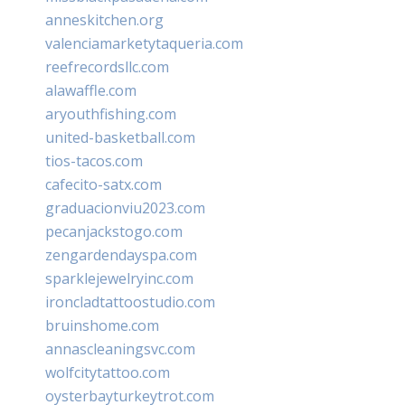
anneskitchen.org
valenciamarketytaqueria.com
reefrecordsllc.com
alawaffle.com
aryouthfishing.com
united-basketball.com
tios-tacos.com
cafecito-satx.com
graduacionviu2023.com
pecanjackstogo.com
zengardendayspa.com
sparklejewelryinc.com
ironcladtattoostudio.com
bruinshome.com
annascleaningsvc.com
wolfcitytattoo.com
oysterbayturkeytrot.com