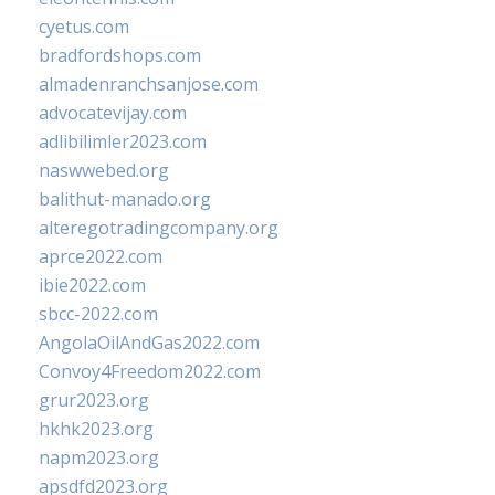
cyetus.com
bradfordshops.com
almadenranchsanjose.com
advocatevijay.com
adlibilimler2023.com
naswwebed.org
balithut-manado.org
alteregotradingcompany.org
aprce2022.com
ibie2022.com
sbcc-2022.com
AngolaOilAndGas2022.com
Convoy4Freedom2022.com
grur2023.org
hkhk2023.org
napm2023.org
apsdfd2023.org