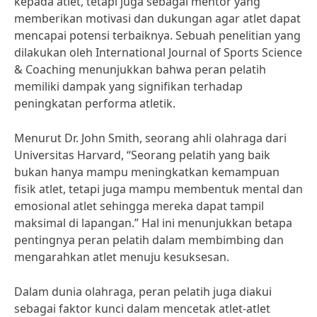
kepada atlet, tetapi juga sebagai mentor yang
memberikan motivasi dan dukungan agar atlet dapat
mencapai potensi terbaiknya. Sebuah penelitian yang
dilakukan oleh International Journal of Sports Science
& Coaching menunjukkan bahwa peran pelatih
memiliki dampak yang signifikan terhadap
peningkatan performa atletik.
Menurut Dr. John Smith, seorang ahli olahraga dari
Universitas Harvard, “Seorang pelatih yang baik
bukan hanya mampu meningkatkan kemampuan
fisik atlet, tetapi juga mampu membentuk mental dan
emosional atlet sehingga mereka dapat tampil
maksimal di lapangan.” Hal ini menunjukkan betapa
pentingnya peran pelatih dalam membimbing dan
mengarahkan atlet menuju kesuksesan.
Dalam dunia olahraga, peran pelatih juga diakui
sebagai faktor kunci dalam mencetak atlet-atlet