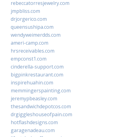
rebeccatorresjewelry.com
jmpbliss.com
drjorgerico.com
queensushipa.com
wendyweimerdds.com
ameri-camp.com
hrsreceivables.com
empconst1.com
cinderella-support.com
bigpinkrestaurant.com
inspirehuahin.com
memmingerspainting.com
jeremypbeasley.com
thesandwichdepotcos.com
drgiggleshouseofpain.com
hotflashdesigns.com
garagenadeau.com