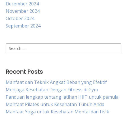
December 2024
November 2024
October 2024
September 2024
Search
for:
Recent Posts
Manfaat dan Teknik Angkat Beban yang Efektif
Menjaga Kesehatan Dengan Fitness di Gym
Panduan lengkap tentang latihan HIIT untuk pemula
Manfaat Pilates untuk Kesehatan Tubuh Anda
Manfaat Yoga untuk Kesehatan Mental dan Fisik