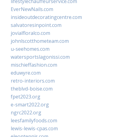
lifestylechauffeurservice.com
EverNewNails.com
insideoutdecoratingcentre.com
salvatoresinpoint.com
jovialfloralco.com
johnlscotthometeam.com
u-seehomes.com
watersportslagonissi.com
mischieffashion.com
eduwyre.com
retro-interiors.com
theblvd-boise.com
fpet2023.org
e-smart2022.org
ngrc2022.org
leesfamilyfoods.com
lewis-lewis-cpas.com
eleontennis.com