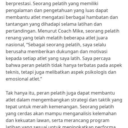
berprestasi. Seorang pelatih yang memiliki
pengalaman dan pengetahuan yang luas dapat
membantu atlet mengatasi berbagai hambatan dan
tantangan yang dihadapi selama latihan dan
pertandingan. Menurut Coach Mike, seorang pelatih
renang yang telah melatih beberapa atlet juara
nasional, “Sebagai seorang pelatih, saya selalu
berusaha memberikan dukungan dan motivasi
kepada setiap atlet yang saya latih. Saya percaya
bahwa peran pelatih tidak hanya terbatas pada aspek
teknis, tetapi juga melibatkan aspek psikologis dan
emosional atlet.”
Tak hanya itu, peran pelatih juga dapat membantu
atlet dalam mengembangkan strategi dan taktik yang
tepat untuk meraih kemenangan. Seorang pelatih
yang cerdas akan mampu menganalisis kelemahan
dan kekuatan lawan, serta merancang program
latihan yang sesuai untuk meningkatkan performa