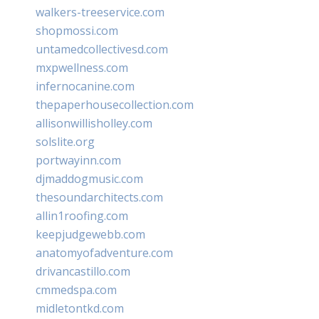
walkers-treeservice.com
shopmossi.com
untamedcollectivesd.com
mxpwellness.com
infernocanine.com
thepaperhousecollection.com
allisonwillisholley.com
solslite.org
portwayinn.com
djmaddogmusic.com
thesoundarchitects.com
allin1roofing.com
keepjudgewebb.com
anatomyofadventure.com
drivancastillo.com
cmmedspa.com
midletontkd.com