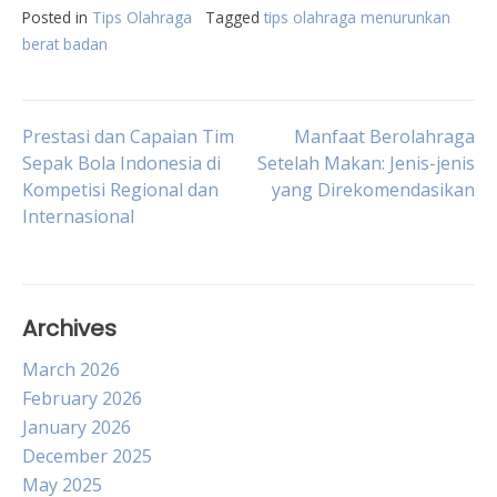
Posted in
Tips Olahraga
Tagged
tips olahraga menurunkan
berat badan
Post
Prestasi dan Capaian Tim
Manfaat Berolahraga
Sepak Bola Indonesia di
Setelah Makan: Jenis-jenis
Kompetisi Regional dan
yang Direkomendasikan
navigation
Internasional
Archives
March 2026
February 2026
January 2026
December 2025
May 2025