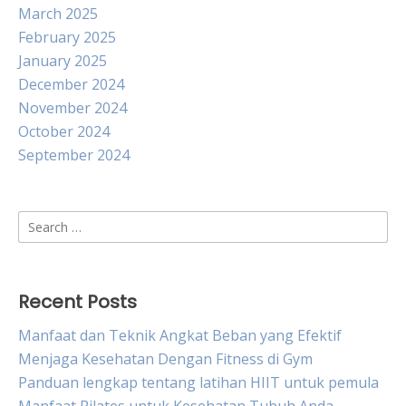
March 2025
February 2025
January 2025
December 2024
November 2024
October 2024
September 2024
Search
for:
Recent Posts
Manfaat dan Teknik Angkat Beban yang Efektif
Menjaga Kesehatan Dengan Fitness di Gym
Panduan lengkap tentang latihan HIIT untuk pemula