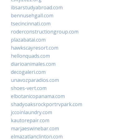
ibsarstudyabroad.com
bennusehgall.com
tsecincinnati.com
roderconstructiongroup.com
plazabatai.com
hawkscayresort.com
hellonquads.com
diarioanimales.com
decogaleri.com
unavozparadios.com
shoes-vert.com
elbotanicopanama.com
shadyoaksrockportrvpark.com
jccoinlaundry.com
kautorepair.com
marjaeswinebar.com
elmazatlanclinton.com