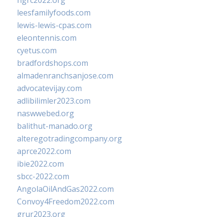
ngrc2022.org
leesfamilyfoods.com
lewis-lewis-cpas.com
eleontennis.com
cyetus.com
bradfordshops.com
almadenranchsanjose.com
advocatevijay.com
adlibilimler2023.com
naswwebed.org
balithut-manado.org
alteregotradingcompany.org
aprce2022.com
ibie2022.com
sbcc-2022.com
AngolaOilAndGas2022.com
Convoy4Freedom2022.com
grur2023.org