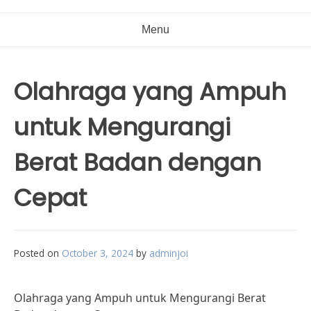
Menu
Olahraga yang Ampuh
untuk Mengurangi
Berat Badan dengan
Cepat
Posted on
October 3, 2024
by
adminjoi
Olahraga yang Ampuh untuk Mengurangi Berat