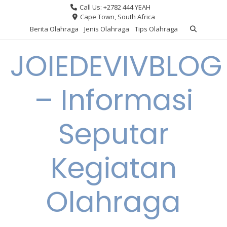
Skip
Call Us: +2782 444 YEAH
to
Cape Town, South Africa
content
Berita Olahraga
Jenis Olahraga
Tips Olahraga
JOIEDEVIVBLOG
– Informasi
Seputar
Kegiatan
Olahraga