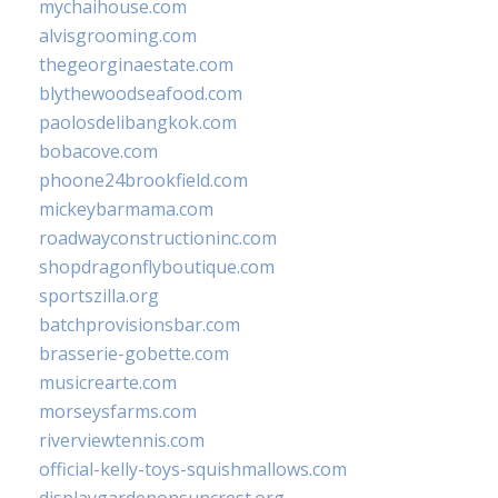
mychaihouse.com
alvisgrooming.com
thegeorginaestate.com
blythewoodseafood.com
paolosdelibangkok.com
bobacove.com
phoone24brookfield.com
mickeybarmama.com
roadwayconstructioninc.com
shopdragonflyboutique.com
sportszilla.org
batchprovisionsbar.com
brasserie-gobette.com
musicrearte.com
morseysfarms.com
riverviewtennis.com
official-kelly-toys-squishmallows.com