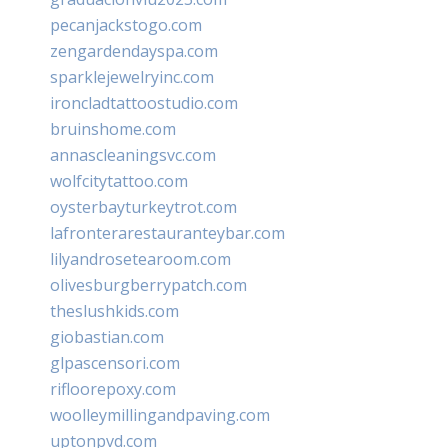
pecanjackstogo.com
zengardendayspa.com
sparklejewelryinc.com
ironcladtattoostudio.com
bruinshome.com
annascleaningsvc.com
wolfcitytattoo.com
oysterbayturkeytrot.com
lafronterarestauranteybar.com
lilyandrosetearoom.com
olivesburgberrypatch.com
theslushkids.com
giobastian.com
glpascensori.com
rifloorepoxy.com
woolleymillingandpaving.com
uptonpvd.com