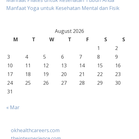
Manfaat Pilates untuk Kesehatan Tubuh Anda
Manfaat Yoga untuk Kesehatan Mental dan Fisik
August 2026
M
T
W
T
F
S
S
1
2
3
4
5
6
7
8
9
10
11
12
13
14
15
16
17
18
19
20
21
22
23
24
25
26
27
28
29
30
31
« Mar
okhealthcareers.com
theintexperience.com