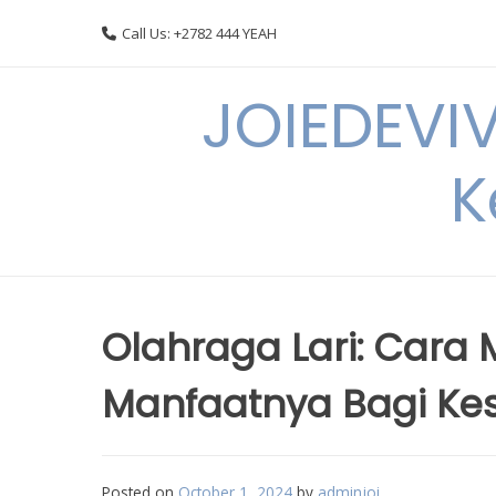
Skip
Call Us: +2782 444 YEAH
to
content
JOIEDEVI
K
Olahraga Lari: Cara
Manfaatnya Bagi Ke
Posted on
October 1, 2024
by
adminjoi