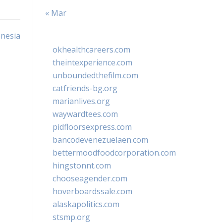
« Mar
nesia
okhealthcareers.com
theintexperience.com
unboundedthefilm.com
catfriends-bg.org
marianlives.org
waywardtees.com
pidfloorsexpress.com
bancodevenezuelaen.com
bettermoodfoodcorporation.com
hingstonnt.com
chooseagender.com
hoverboardssale.com
alaskapolitics.com
stsmp.org