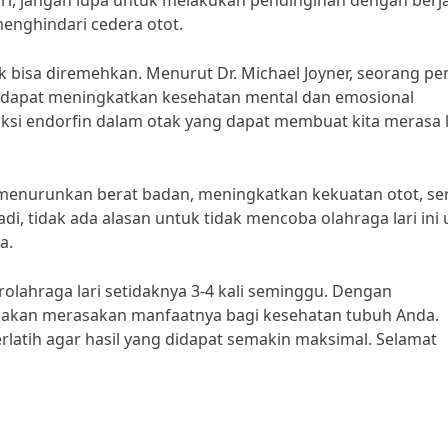
lari, jangan lupa untuk melakukan pendinginan dengan berj
enghindari cedera otot.
k bisa diremehkan. Menurut Dr. Michael Joyner, seorang pen
ari dapat meningkatkan kesehatan mental dan emosional
ksi endorfin dalam otak yang dapat membuat kita merasa 
u menurunkan berat badan, meningkatkan kekuatan otot, se
di, tidak ada alasan untuk tidak mencoba olahraga lari ini
a.
rolahraga lari setidaknya 3-4 kali seminggu. Dengan
a akan merasakan manfaatnya bagi kesehatan tubuh Anda.
erlatih agar hasil yang didapat semakin maksimal. Selamat