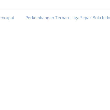
encapai
Perkembangan Terbaru Liga Sepak Bola Indo