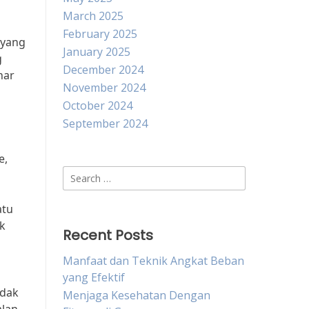
March 2025
February 2025
 yang
January 2025
g
December 2024
nar
November 2024
October 2024
September 2024
e,
Search
for:
atu
k
Recent Posts
Manfaat dan Teknik Angkat Beban
yang Efektif
idak
Menjaga Kesehatan Dengan