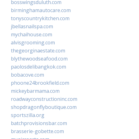
bosswingsduluth.com
birminghamautocare.com
tonyscountrykitchen.com
jbellasnailspa.com
mychaihouse.com
alvisgrooming.com
thegeorginaestate.com
blythewoodseafood.com
paolosdelibangkok.com
bobacove.com
phoone24brookfield.com
mickeybarmama.com
roadwayconstructioninc.com
shopdragonflyboutique.com
sportszilla.org
batchprovisionsbar.com
brasserie-gobette.com