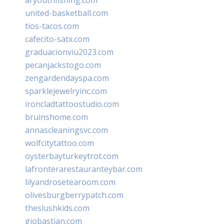
united-basketball.com
tios-tacos.com
cafecito-satx.com
graduacionviu2023.com
pecanjackstogo.com
zengardendayspa.com
sparklejewelryinc.com
ironcladtattoostudio.com
bruinshome.com
annascleaningsvc.com
wolfcitytattoo.com
oysterbayturkeytrot.com
lafronterarestauranteybar.com
lilyandrosetearoom.com
olivesburgberrypatch.com
theslushkids.com
giobastian.com