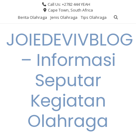
Skip
Call Us: +2782 444 YEAH
to
Cape Town, South Africa
content
Berita Olahraga
Jenis Olahraga
Tips Olahraga
JOIEDEVIVBLOG
– Informasi
Seputar
Kegiatan
Olahraga