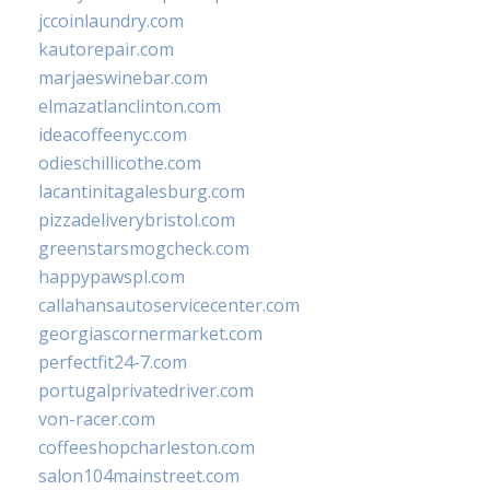
jccoinlaundry.com
kautorepair.com
marjaeswinebar.com
elmazatlanclinton.com
ideacoffeenyc.com
odieschillicothe.com
lacantinitagalesburg.com
pizzadeliverybristol.com
greenstarsmogcheck.com
happypawspl.com
callahansautoservicecenter.com
georgiascornermarket.com
perfectfit24-7.com
portugalprivatedriver.com
von-racer.com
coffeeshopcharleston.com
salon104mainstreet.com