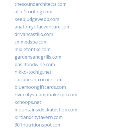
thesoundarchitects.com
allin1roofing.com
keepjudgewebb.com
anatomyofadventure.com
drivancastillo.com
cmmedspa.com
midletontkd.com
gardensandgrills.com
basilfoodwine.com
nikko-tochigi.net
caribbean-corner.com
bluemoongiftcards.com
rivercitysteampunkexpo.com
kchoops.net
mountainsideskateshop.com
kirtlandcitytavern.com
301nutritionspot.com