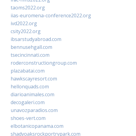
taoms2022.org
iias-euromena-conference2022.org
ivd2022.org
csity2022.org
ibsarstudyabroad.com
bennusehgall.com
tsecincinnati.com
roderconstructiongroup.com
plazabatai.com
hawkscayresort.com
hellonquads.com
diarioanimales.com
decogaleri.com
unavozparadios.com
shoes-vert.com
elbotanicopanama.com
shadyoaksrockportrvpark.com