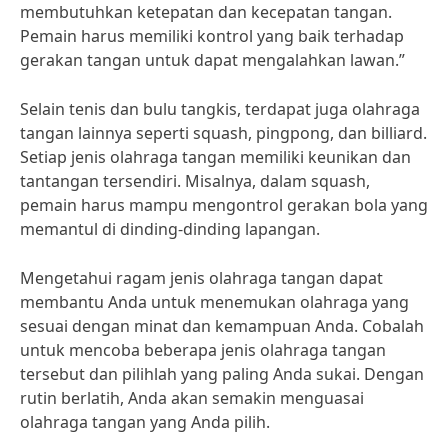
membutuhkan ketepatan dan kecepatan tangan.
Pemain harus memiliki kontrol yang baik terhadap
gerakan tangan untuk dapat mengalahkan lawan.”
Selain tenis dan bulu tangkis, terdapat juga olahraga
tangan lainnya seperti squash, pingpong, dan billiard.
Setiap jenis olahraga tangan memiliki keunikan dan
tantangan tersendiri. Misalnya, dalam squash,
pemain harus mampu mengontrol gerakan bola yang
memantul di dinding-dinding lapangan.
Mengetahui ragam jenis olahraga tangan dapat
membantu Anda untuk menemukan olahraga yang
sesuai dengan minat dan kemampuan Anda. Cobalah
untuk mencoba beberapa jenis olahraga tangan
tersebut dan pilihlah yang paling Anda sukai. Dengan
rutin berlatih, Anda akan semakin menguasai
olahraga tangan yang Anda pilih.