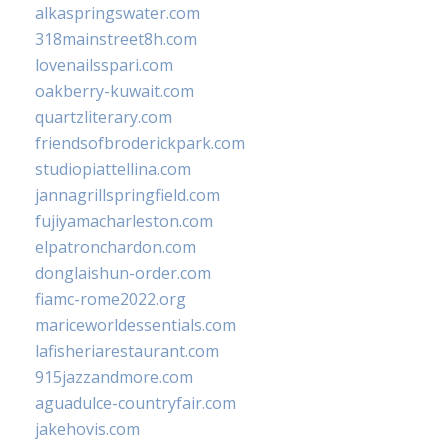
alkaspringswater.com
318mainstreet8h.com
lovenailsspari.com
oakberry-kuwait.com
quartzliterary.com
friendsofbroderickpark.com
studiopiattellina.com
jannagrillspringfield.com
fujiyamacharleston.com
elpatronchardon.com
donglaishun-order.com
fiamc-rome2022.org
mariceworldessentials.com
lafisheriarestaurant.com
915jazzandmore.com
aguadulce-countryfair.com
jakehovis.com