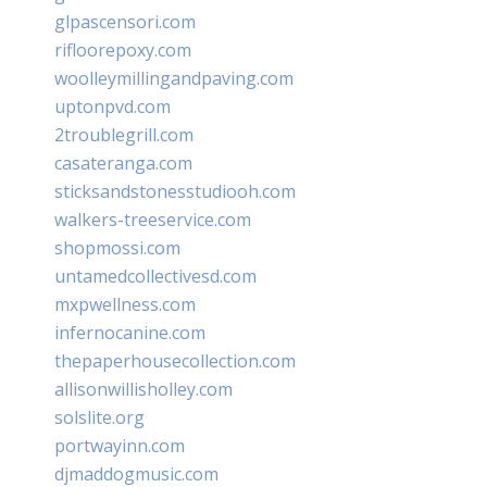
glpascensori.com
rifloorepoxy.com
woolleymillingandpaving.com
uptonpvd.com
2troublegrill.com
casateranga.com
sticksandstonesstudiooh.com
walkers-treeservice.com
shopmossi.com
untamedcollectivesd.com
mxpwellness.com
infernocanine.com
thepaperhousecollection.com
allisonwillisholley.com
solslite.org
portwayinn.com
djmaddogmusic.com