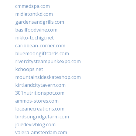
cmmedspa.com
midletontkd.com
gardensandgrills.com
basilfoodwine.com
nikko-tochigi.net
caribbean-corner.com
bluemoongiftcards.com
rivercitysteampunkexpo.com
kchoops.net
mountainsideskateshop.com
kirtlandcitytavern.com
301nutritionspot.com
ammos-stores.com
loceanecreations.com
birdsongridgefarm.com
joiedevivblog.com
valera-amsterdam.com