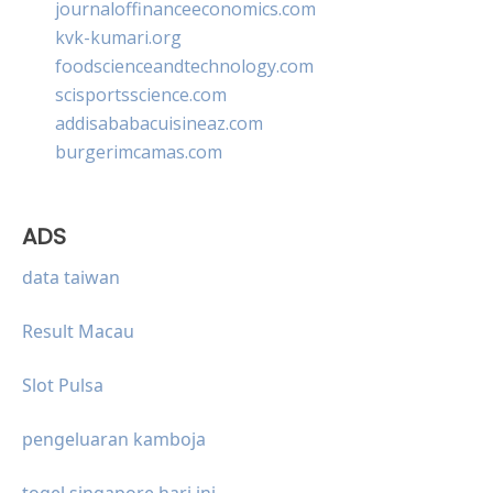
journaloffinanceeconomics.com
kvk-kumari.org
foodscienceandtechnology.com
scisportsscience.com
addisababacuisineaz.com
burgerimcamas.com
ADS
data taiwan
Result Macau
Slot Pulsa
pengeluaran kamboja
togel singapore hari ini