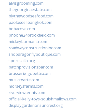
alvisgrooming.com
thegeorginaestate.com
blythewoodseafood.com
paolosdelibangkok.com
bobacove.com
phoone24brookfield.com
mickeybarmama.com
roadwayconstructioninc.com
shopdragonflyboutique.com
sportszilla.org
batchprovisionsbar.com
brasserie-gobette.com
musicrearte.com
morseysfarms.com
riverviewtennis.com
official-kelly-toys-squishmallows.com
displaygardenonsuncrest.org