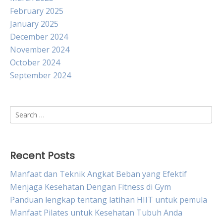
February 2025
January 2025
December 2024
November 2024
October 2024
September 2024
Search
for:
Recent Posts
Manfaat dan Teknik Angkat Beban yang Efektif
Menjaga Kesehatan Dengan Fitness di Gym
Panduan lengkap tentang latihan HIIT untuk pemula
Manfaat Pilates untuk Kesehatan Tubuh Anda