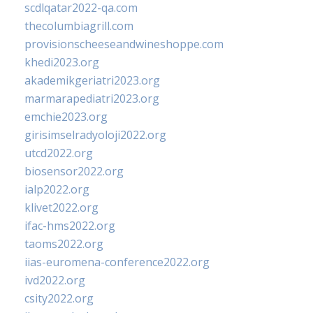
scdlqatar2022-qa.com
thecolumbiagrill.com
provisionscheeseandwineshoppe.com
khedi2023.org
akademikgeriatri2023.org
marmarapediatri2023.org
emchie2023.org
girisimselradyoloji2022.org
utcd2022.org
biosensor2022.org
ialp2022.org
klivet2022.org
ifac-hms2022.org
taoms2022.org
iias-euromena-conference2022.org
ivd2022.org
csity2022.org