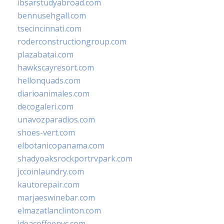
ibsarstudyabroad.com
bennusehgall.com
tsecincinnati.com
roderconstructiongroup.com
plazabatai.com
hawkscayresort.com
hellonquads.com
diarioanimales.com
decogaleri.com
unavozparadios.com
shoes-vert.com
elbotanicopanama.com
shadyoaksrockportrvpark.com
jccoinlaundry.com
kautorepair.com
marjaeswinebar.com
elmazatlanclinton.com
ideacoffeenyc.com