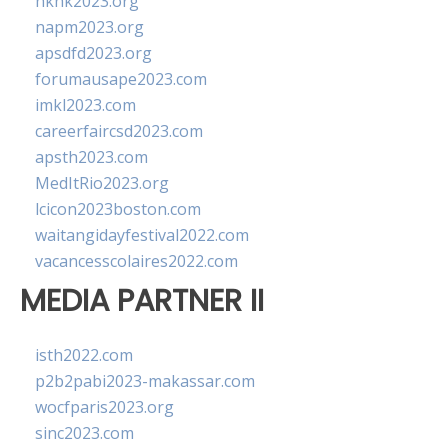
hkhk2023.org
napm2023.org
apsdfd2023.org
forumausape2023.com
imkl2023.com
careerfaircsd2023.com
apsth2023.com
MedItRio2023.org
lcicon2023boston.com
waitangidayfestival2022.com
vacancesscolaires2022.com
MEDIA PARTNER II
isth2022.com
p2b2pabi2023-makassar.com
wocfparis2023.org
sinc2023.com