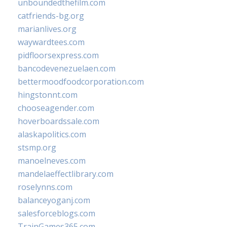
unboundedthefilm.com
catfriends-bg.org
marianlives.org
waywardtees.com
pidfloorsexpress.com
bancodevenezuelaen.com
bettermoodfoodcorporation.com
hingstonnt.com
chooseagender.com
hoverboardssale.com
alaskapolitics.com
stsmp.org
manoelneves.com
mandelaeffectlibrary.com
roselynns.com
balanceyoganj.com
salesforceblogs.com
TrainGames365.com