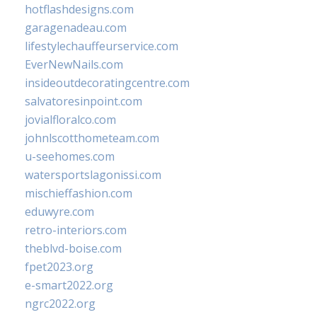
hotflashdesigns.com
garagenadeau.com
lifestylechauffeurservice.com
EverNewNails.com
insideoutdecoratingcentre.com
salvatoresinpoint.com
jovialfloralco.com
johnlscotthometeam.com
u-seehomes.com
watersportslagonissi.com
mischieffashion.com
eduwyre.com
retro-interiors.com
theblvd-boise.com
fpet2023.org
e-smart2022.org
ngrc2022.org