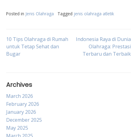
Posted in
Jenis Olahraga
Tagged
jenis olahraga atletik
Post
10 Tips Olahraga di Rumah
Indonesia Raya di Dunia
untuk Tetap Sehat dan
Olahraga: Prestasi
Bugar
Terbaru dan Terbaik
navigation
Archives
March 2026
February 2026
January 2026
December 2025
May 2025
March 2025