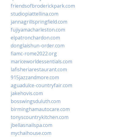
friendsofbroderickpark.com
studiopiattellina.com
jannagrillspringfield.com
fujiyamacharleston.com
elpatronchardon.com
donglaishun-order.com
fiamc-rome2022.org
mariceworldessentials.com
lafisheriarestaurant.com
915jazzandmore.com
aguadulce-countryfair.com
jakehovis.com
bosswingsduluth.com
birminghamautocare.com
tonyscountrykitchen.com
jbellasnailspa.com
mychaihouse.com