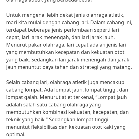
Untuk mengenal lebih dekat jenis olahraga atletik,
mari kita mulai dengan cabang lari. Dalam cabang ini,
terdapat beberapa jenis perlombaan seperti lari
cepat, lari jarak menengah, dan lari jarak jauh.
Menurut pakar olahraga, lari cepat adalah jenis lari
yang membutuhkan kecepatan dan kekuatan otot
yang baik. Sedangkan lari jarak menengah dan jarak
jauh menuntut daya tahan dan strategi yang matang.
Selain cabang lari, olahraga atletik juga mencakup
cabang lompat. Ada lompat jauh, lompat tinggi, dan
lompat galah. Menurut atlet terkenal, “Lompat jauh
adalah salah satu cabang olahraga yang
membutuhkan kombinasi kekuatan, kecepatan, dan
teknik yang baik.” Sedangkan lompat tinggi
menuntut fleksibilitas dan kekuatan otot kaki yang
optimal.