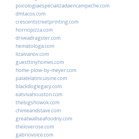
psicologiaespecializadaencampeche.com
dmtacos.com
crescentstreetprinting.com
hornopizza.com
driveadragster.com
hematologa.com
lizaivanov.com
guesttinyhomes.com
home-plow-by-meyer.com
palatelatincuisine.com
blackdoglegacy.com
eatvivahouston.com
thebigshowok.com
chimeandstave.com
greatwallseafoodny.com
theloverose.com
gabriovoice.com