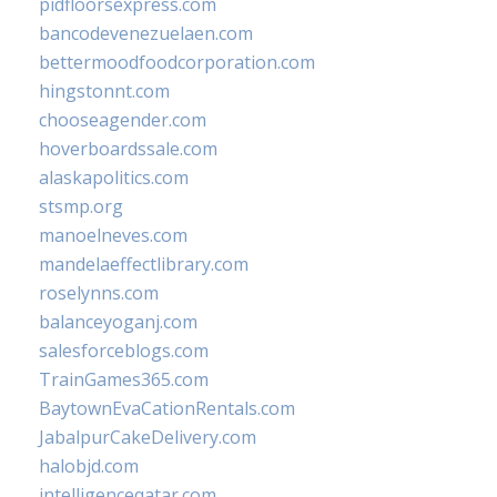
pidfloorsexpress.com
bancodevenezuelaen.com
bettermoodfoodcorporation.com
hingstonnt.com
chooseagender.com
hoverboardssale.com
alaskapolitics.com
stsmp.org
manoelneves.com
mandelaeffectlibrary.com
roselynns.com
balanceyoganj.com
salesforceblogs.com
TrainGames365.com
BaytownEvaCationRentals.com
JabalpurCakeDelivery.com
halobjd.com
intelligenceqatar.com