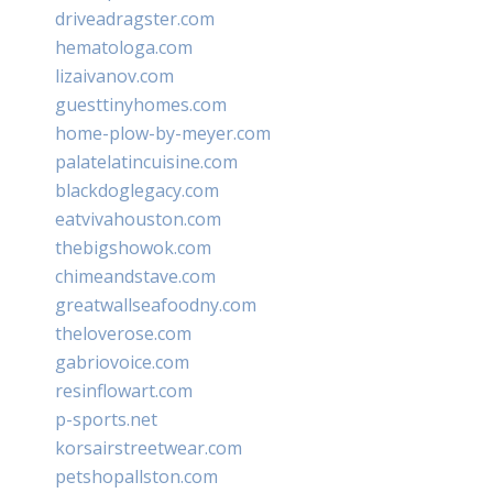
driveadragster.com
hematologa.com
lizaivanov.com
guesttinyhomes.com
home-plow-by-meyer.com
palatelatincuisine.com
blackdoglegacy.com
eatvivahouston.com
thebigshowok.com
chimeandstave.com
greatwallseafoodny.com
theloverose.com
gabriovoice.com
resinflowart.com
p-sports.net
korsairstreetwear.com
petshopallston.com