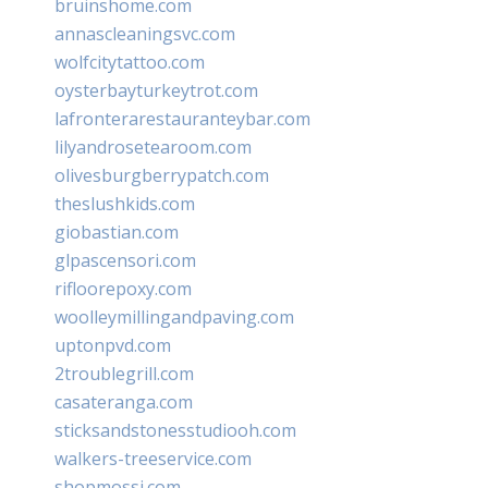
bruinshome.com
annascleaningsvc.com
wolfcitytattoo.com
oysterbayturkeytrot.com
lafronterarestauranteybar.com
lilyandrosetearoom.com
olivesburgberrypatch.com
theslushkids.com
giobastian.com
glpascensori.com
rifloorepoxy.com
woolleymillingandpaving.com
uptonpvd.com
2troublegrill.com
casateranga.com
sticksandstonesstudiooh.com
walkers-treeservice.com
shopmossi.com