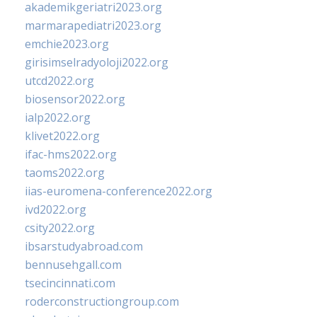
akademikgeriatri2023.org
marmarapediatri2023.org
emchie2023.org
girisimselradyoloji2022.org
utcd2022.org
biosensor2022.org
ialp2022.org
klivet2022.org
ifac-hms2022.org
taoms2022.org
iias-euromena-conference2022.org
ivd2022.org
csity2022.org
ibsarstudyabroad.com
bennusehgall.com
tsecincinnati.com
roderconstructiongroup.com