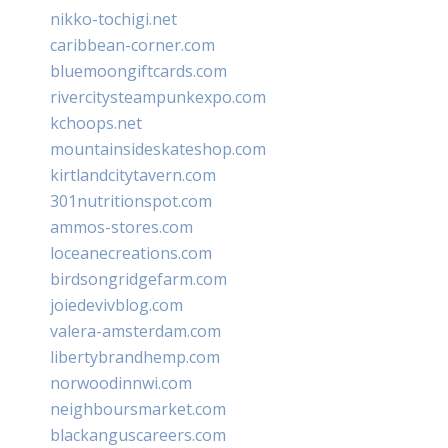
nikko-tochigi.net
caribbean-corner.com
bluemoongiftcards.com
rivercitysteampunkexpo.com
kchoops.net
mountainsideskateshop.com
kirtlandcitytavern.com
301nutritionspot.com
ammos-stores.com
loceanecreations.com
birdsongridgefarm.com
joiedevivblog.com
valera-amsterdam.com
libertybrandhemp.com
norwoodinnwi.com
neighboursmarket.com
blackanguscareers.com