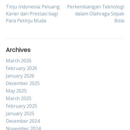
Post
Tinju Indonesia: Peluang
Perkembangan Teknologi
Karier dan Prestasi bagi
dalam Olahraga Sepak
Para Petinju Muda
Bola
navigation
Archives
March 2026
February 2026
January 2026
December 2025
May 2025
March 2025
February 2025
January 2025
December 2024
November 2024