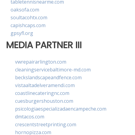
tabletennisnearme.com
oaksofa.com
soultacohtx.com
capishcaps.com
gpsyfl.org
MEDIA PARTNER III
vwrepairarlington.com
cleaningservicebaltimore-md.com
beckslandscapeandfence.com
vistaaltadelveramendi.com
coastlinecateringnc.com
cuesburgershouston.com
psicologiaespecializadaencampeche.com
dmtacos.com
crescentstreetprinting.com
hornopizza.com