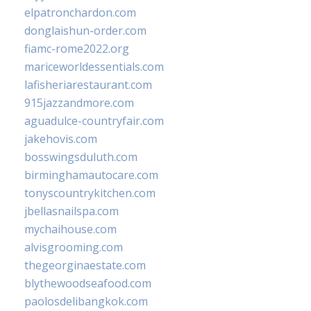
elpatronchardon.com
donglaishun-order.com
fiamc-rome2022.org
mariceworldessentials.com
lafisheriarestaurant.com
915jazzandmore.com
aguadulce-countryfair.com
jakehovis.com
bosswingsduluth.com
birminghamautocare.com
tonyscountrykitchen.com
jbellasnailspa.com
mychaihouse.com
alvisgrooming.com
thegeorginaestate.com
blythewoodseafood.com
paolosdelibangkok.com