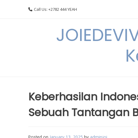
Skip
Call Us: +2782 444 YEAH
to
content
JOIEDEVI
K
Keberhasilan Indones
Sebuah Tantangan B
Posted on
January 13, 2025
by
adminjoi