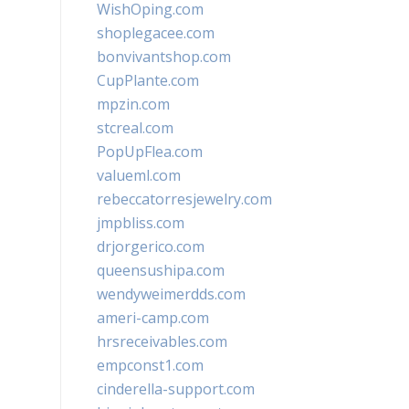
WishOping.com
shoplegacee.com
bonvivantshop.com
CupPlante.com
mpzin.com
stcreal.com
PopUpFlea.com
valueml.com
rebeccatorresjewelry.com
jmpbliss.com
drjorgerico.com
queensushipa.com
wendyweimerdds.com
ameri-camp.com
hrsreceivables.com
empconst1.com
cinderella-support.com