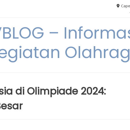
Cape
VBLOG – Informas
egiatan Olahra
ia di Olimpiade 2024:
esar