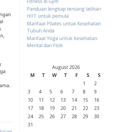
Fitness di Gym
Panduan lengkap tentang latihan
ingan
HIIT untuk pemula
al
Manfaat Pilates untuk Kesehatan
s
Tubuh Anda
n,
Manfaat Yoga untuk Kesehatan
Mental dan Fisik
k
August 2026
gga
M
T
W
T
F
S
S
1
2
sama.
3
4
5
6
7
8
9
10
11
12
13
14
15
16
17
18
19
20
21
22
23
24
25
26
27
28
29
30
31
 dalam