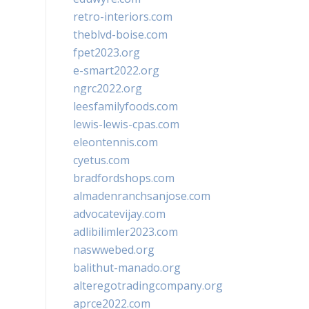
retro-interiors.com
theblvd-boise.com
fpet2023.org
e-smart2022.org
ngrc2022.org
leesfamilyfoods.com
lewis-lewis-cpas.com
eleontennis.com
cyetus.com
bradfordshops.com
almadenranchsanjose.com
advocatevijay.com
adlibilimler2023.com
naswwebed.org
balithut-manado.org
alteregotradingcompany.org
aprce2022.com