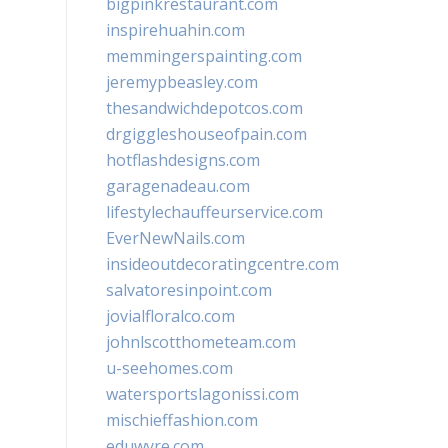
bigpinkrestaurant.com
inspirehuahin.com
memmingerspainting.com
jeremypbeasley.com
thesandwichdepotcos.com
drgiggleshouseofpain.com
hotflashdesigns.com
garagenadeau.com
lifestylechauffeurservice.com
EverNewNails.com
insideoutdecoratingcentre.com
salvatoresinpoint.com
jovialfloralco.com
johnlscotthometeam.com
u-seehomes.com
watersportslagonissi.com
mischieffashion.com
eduwyre.com