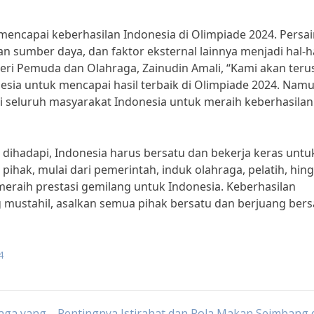
encapai keberhasilan Indonesia di Olimpiade 2024. Persa
an sumber daya, dan faktor eksternal lainnya menjadi hal-h
eri Pemuda dan Olahraga, Zainudin Amali, “Kami akan teru
esia untuk mencapai hasil terbaik di Olimpiade 2024. Namu
seluruh masyarakat Indonesia untuk meraih keberhasilan
ihadapi, Indonesia harus bersatu dan bekerja keras untu
pihak, mulai dari pemerintah, induk olahraga, pelatih, hin
meraih prestasi gemilang untuk Indonesia. Keberhasilan
g mustahil, asalkan semua pihak bersatu dan berjuang ber
4
aga yang
Pentingnya Istirahat dan Pola Makan Seimbang