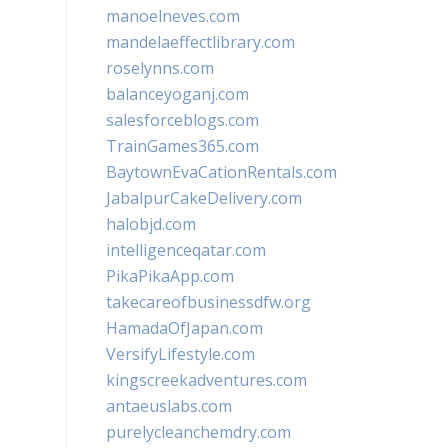
manoelneves.com
mandelaeffectlibrary.com
roselynns.com
balanceyoganj.com
salesforceblogs.com
TrainGames365.com
BaytownEvaCationRentals.com
JabalpurCakeDelivery.com
halobjd.com
intelligenceqatar.com
PikaPikaApp.com
takecareofbusinessdfw.org
HamadaOfJapan.com
VersifyLifestyle.com
kingscreekadventures.com
antaeuslabs.com
purelycleanchemdry.com