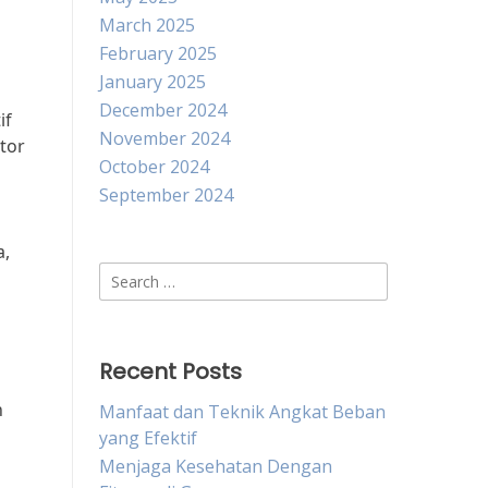
March 2025
February 2025
January 2025
December 2024
if
November 2024
tor
October 2024
September 2024
a,
Search
for:
Recent Posts
n
Manfaat dan Teknik Angkat Beban
yang Efektif
Menjaga Kesehatan Dengan