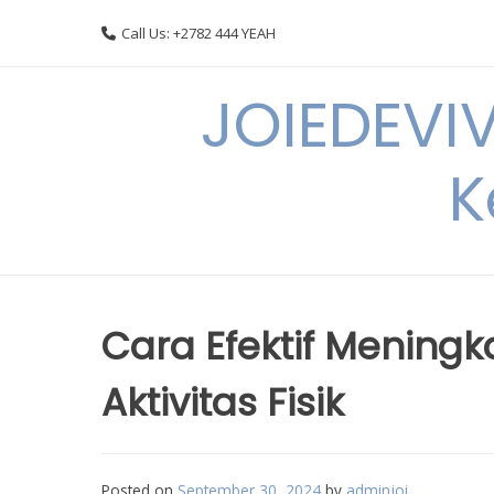
Skip
Call Us: +2782 444 YEAH
to
content
JOIEDEVI
K
Cara Efektif Meningk
Aktivitas Fisik
Posted on
September 30, 2024
by
adminjoi