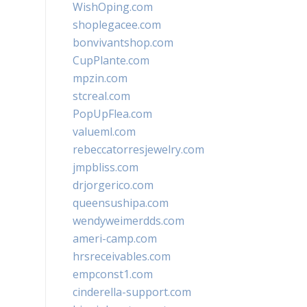
WishOping.com
shoplegacee.com
bonvivantshop.com
CupPlante.com
mpzin.com
stcreal.com
PopUpFlea.com
valueml.com
rebeccatorresjewelry.com
jmpbliss.com
drjorgerico.com
queensushipa.com
wendyweimerdds.com
ameri-camp.com
hrsreceivables.com
empconst1.com
cinderella-support.com