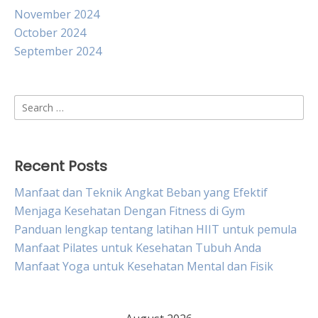
November 2024
October 2024
September 2024
Search
for:
Recent Posts
Manfaat dan Teknik Angkat Beban yang Efektif
Menjaga Kesehatan Dengan Fitness di Gym
Panduan lengkap tentang latihan HIIT untuk pemula
Manfaat Pilates untuk Kesehatan Tubuh Anda
Manfaat Yoga untuk Kesehatan Mental dan Fisik