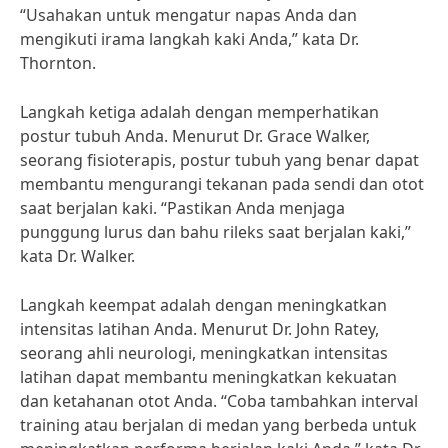
“Usahakan untuk mengatur napas Anda dan
mengikuti irama langkah kaki Anda,” kata Dr.
Thornton.
Langkah ketiga adalah dengan memperhatikan
postur tubuh Anda. Menurut Dr. Grace Walker,
seorang fisioterapis, postur tubuh yang benar dapat
membantu mengurangi tekanan pada sendi dan otot
saat berjalan kaki. “Pastikan Anda menjaga
punggung lurus dan bahu rileks saat berjalan kaki,”
kata Dr. Walker.
Langkah keempat adalah dengan meningkatkan
intensitas latihan Anda. Menurut Dr. John Ratey,
seorang ahli neurologi, meningkatkan intensitas
latihan dapat membantu meningkatkan kekuatan
dan ketahanan otot Anda. “Coba tambahkan interval
training atau berjalan di medan yang berbeda untuk