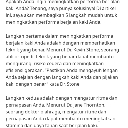
Apakah Anda ingin meningkatkan performa berjalan
kaki Anda? Tenang, saya punya solusinya! Di artikel
ini, saya akan membagikan 5 langkah mudah untuk
meningkatkan performa berjalan kaki Anda.
Langkah pertama dalam meningkatkan performa
berjalan kaki Anda adalah dengan memperhatikan
teknik yang benar. Menurut Dr. Kevin Stone, seorang
ahli ortopedi, teknik yang benar dapat membantu
mengurangi risiko cedera dan meningkatkan
efisiensi gerakan. “Pastikan Anda mengayuh lengan
Anda sejalan dengan langkah kaki Anda dan pijakan
kaki dengan benar,” kata Dr. Stone.
Langkah kedua adalah dengan mengatur ritme dan
pernapasan Anda. Menurut Dr. Jane Thornton,
seorang dokter olahraga, mengatur ritme dan
pernapasan Anda dapat membantu meningkatkan
stamina dan daya tahan saat berjalan kaki.