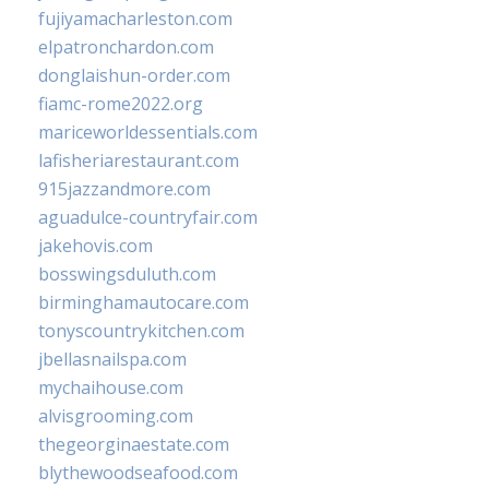
fujiyamacharleston.com
elpatronchardon.com
donglaishun-order.com
fiamc-rome2022.org
mariceworldessentials.com
lafisheriarestaurant.com
915jazzandmore.com
aguadulce-countryfair.com
jakehovis.com
bosswingsduluth.com
birminghamautocare.com
tonyscountrykitchen.com
jbellasnailspa.com
mychaihouse.com
alvisgrooming.com
thegeorginaestate.com
blythewoodseafood.com