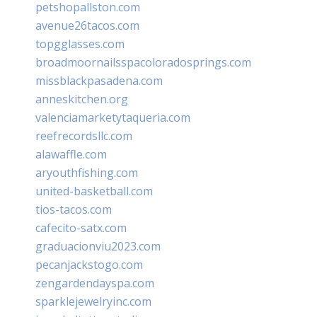
petshopallston.com
avenue26tacos.com
topgglasses.com
broadmoornailsspacoloradosprings.com
missblackpasadena.com
anneskitchen.org
valenciamarketytaqueria.com
reefrecordsllc.com
alawaffle.com
aryouthfishing.com
united-basketball.com
tios-tacos.com
cafecito-satx.com
graduacionviu2023.com
pecanjackstogo.com
zengardendayspa.com
sparklejewelryinc.com