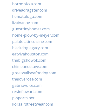
hornopizza.com
driveadragster.com
hematologa.com
lizaivanov.com
guesttinyhomes.com
home-plow-by-meyer.com
palatelatincuisine.com
blackdoglegacy.com
eatvivahouston.com
thebigshowok.com
chimeandstave.com
greatwallseafoodny.com
theloverose.com
gabriovoice.com
resinflowart.com
p-sports.net
korsairstreetwear.com