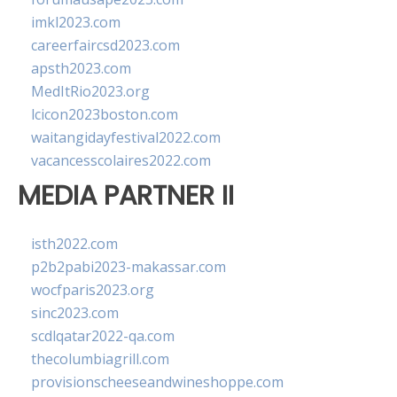
imkl2023.com
careerfaircsd2023.com
apsth2023.com
MedItRio2023.org
lcicon2023boston.com
waitangidayfestival2022.com
vacancesscolaires2022.com
MEDIA PARTNER II
isth2022.com
p2b2pabi2023-makassar.com
wocfparis2023.org
sinc2023.com
scdlqatar2022-qa.com
thecolumbiagrill.com
provisionscheeseandwineshoppe.com