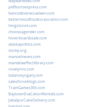
waywardtees.com
pidfloorsexpress.com
bancodevenezuelaen.com
bettermoodfoodcorporation.com
hingstonnt.com
chooseagender.com
hoverboardssale.com
alaskapolitics.com
stsmp.org
manoelneves.com
mandelaeffectlibrary.com
roselynns.com
balanceyoganj.com
salesforceblogs.com
TrainGames365.com
BaytownEvaCationRentals.com
JabalpurCakeDelivery.com
halobjd.com