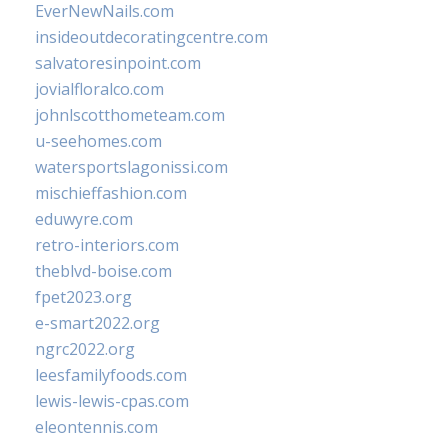
EverNewNails.com
insideoutdecoratingcentre.com
salvatoresinpoint.com
jovialfloralco.com
johnlscotthometeam.com
u-seehomes.com
watersportslagonissi.com
mischieffashion.com
eduwyre.com
retro-interiors.com
theblvd-boise.com
fpet2023.org
e-smart2022.org
ngrc2022.org
leesfamilyfoods.com
lewis-lewis-cpas.com
eleontennis.com