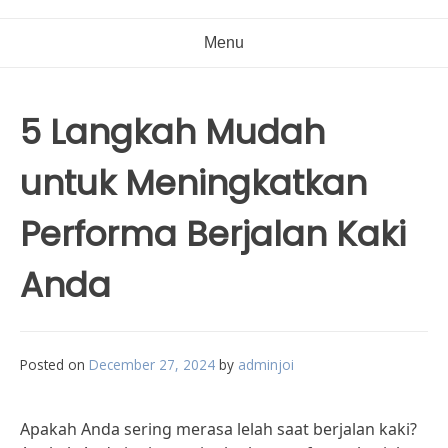
Menu
5 Langkah Mudah
untuk Meningkatkan
Performa Berjalan Kaki
Anda
Posted on
December 27, 2024
by
adminjoi
Apakah Anda sering merasa lelah saat berjalan kaki?