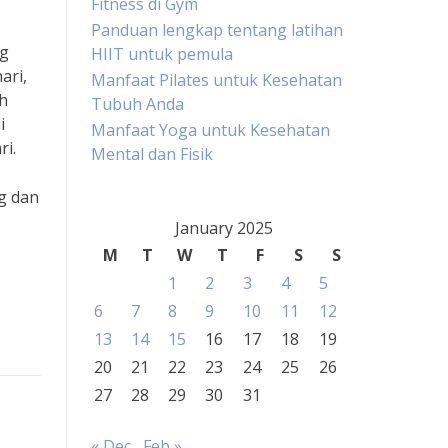
Fitness di Gym
Panduan lengkap tentang latihan
ng
HIIT untuk pemula
ari,
Manfaat Pilates untuk Kesehatan
h
Tubuh Anda
i
Manfaat Yoga untuk Kesehatan
ri.
Mental dan Fisik
g dan
January 2025
M
T
W
T
F
S
S
1
2
3
4
5
6
7
8
9
10
11
12
13
14
15
16
17
18
19
20
21
22
23
24
25
26
27
28
29
30
31
« Dec
Feb »