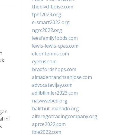
theblvd-boise.com
fpet2023.org
e-smart2022.org
ngrc2022.org
leesfamilyfoods.com
lewis-lewis-cpas.com
n
eleontennis.com
uk
cyetus.com
bradfordshops.com
almadenranchsanjose.com
advocatevijay.com
adlibilimler2023.com
naswwebed.org
balithut-manado.org
ngan
alteregotradingcompany.org
l ini
aprce2022.com
k
ibie2022.com