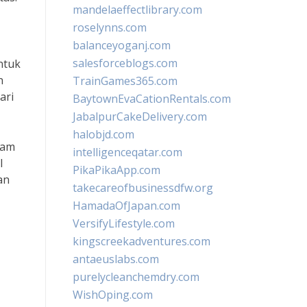
mandelaeffectlibrary.com
roselynns.com
balanceyoganj.com
salesforceblogs.com
ntuk
n
TrainGames365.com
ari
BaytownEvaCationRentals.com
JabalpurCakeDelivery.com
halobjd.com
lam
intelligenceqatar.com
l
PikaPikaApp.com
an
takecareofbusinessdfw.org
HamadaOfJapan.com
VersifyLifestyle.com
kingscreekadventures.com
antaeuslabs.com
purelycleanchemdry.com
WishOping.com