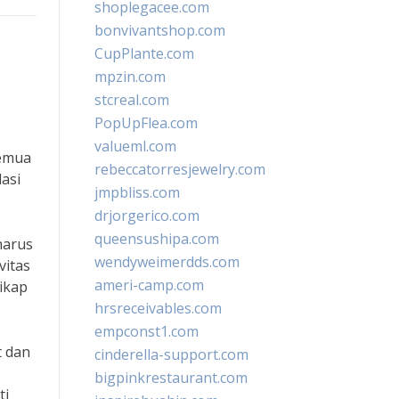
shoplegacee.com
bonvivantshop.com
CupPlante.com
mpzin.com
stcreal.com
PopUpFlea.com
valueml.com
semua
rebeccatorresjewelry.com
dasi
jmpbliss.com
drjorgerico.com
queensushipa.com
harus
wendyweimerdds.com
vitas
ameri-camp.com
ikap
hrsreceivables.com
empconst1.com
t dan
cinderella-support.com
bigpinkrestaurant.com
ti