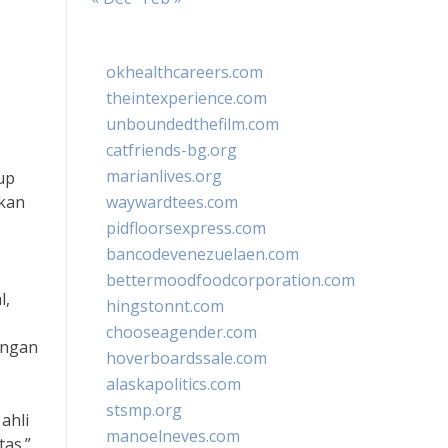
okhealthcareers.com
theintexperience.com
unboundedthefilm.com
catfriends-bg.org
marianlives.org
up
akan
waywardtees.com
pidfloorsexpress.com
bancodevenezuelaen.com
bettermoodfoodcorporation.com
l,
hingstonnt.com
chooseagender.com
engan
hoverboardssale.com
alaskapolitics.com
stsmp.org
ahli
manoelneves.com
as.”