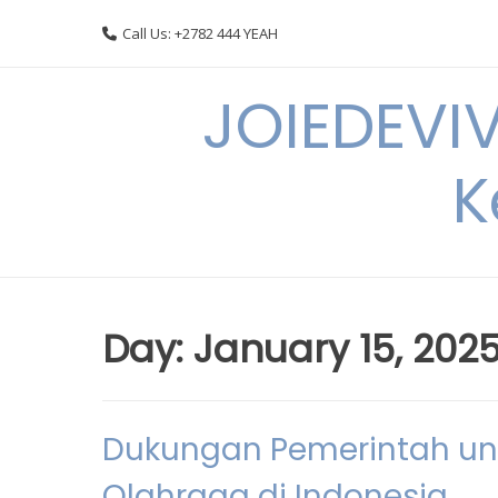
Skip
Call Us: +2782 444 YEAH
to
content
JOIEDEVI
K
Day:
January 15, 202
Dukungan Pemerintah u
Olahraga di Indonesia