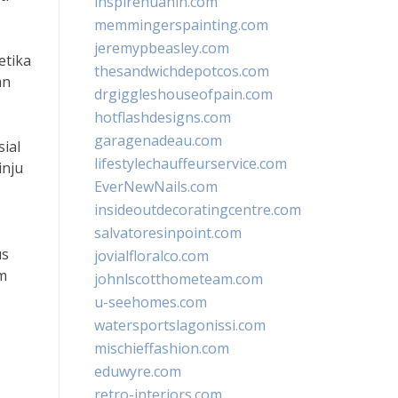
inspirehuahin.com
memmingerspainting.com
jeremypbeasley.com
etika
thesandwichdepotcos.com
an
drgiggleshouseofpain.com
hotflashdesigns.com
garagenadeau.com
sial
lifestylechauffeurservice.com
inju
EverNewNails.com
insideoutdecoratingcentre.com
salvatoresinpoint.com
us
jovialfloralco.com
am
johnlscotthometeam.com
u-seehomes.com
watersportslagonissi.com
mischieffashion.com
eduwyre.com
retro-interiors.com