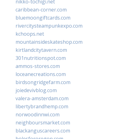
nikko-tochigi.net
caribbean-corner.com
bluemoongiftcards.com
rivercitysteampunkexpo.com
kchoops.net
mountainsideskateshop.com
kirtlandcitytavern.com
301nutritionspot.com
ammos-stores.com
loceanecreations.com
birdsongridgefarm.com
joiedevivblog.com
valera-amsterdam.com
libertybrandhemp.com
norwoodinnwi.com
neighboursmarket.com
blackanguscareers.com
bolesfororegon.com