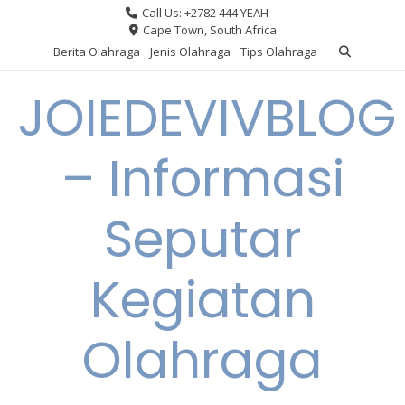
Skip
Call Us: +2782 444 YEAH
to
Cape Town, South Africa
content
Berita Olahraga
Jenis Olahraga
Tips Olahraga
JOIEDEVIVBLOG
– Informasi
Seputar
Kegiatan
Olahraga