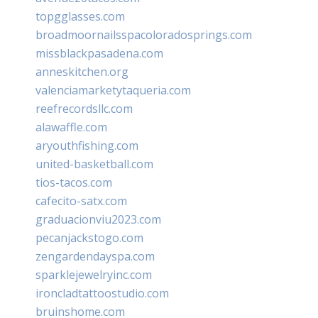
topgglasses.com
broadmoornailsspacoloradosprings.com
missblackpasadena.com
anneskitchen.org
valenciamarketytaqueria.com
reefrecordsllc.com
alawaffle.com
aryouthfishing.com
united-basketball.com
tios-tacos.com
cafecito-satx.com
graduacionviu2023.com
pecanjackstogo.com
zengardendayspa.com
sparklejewelryinc.com
ironcladtattoostudio.com
bruinshome.com