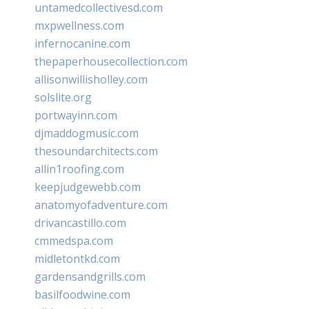
untamedcollectivesd.com
mxpwellness.com
infernocanine.com
thepaperhousecollection.com
allisonwillisholley.com
solslite.org
portwayinn.com
djmaddogmusic.com
thesoundarchitects.com
allin1roofing.com
keepjudgewebb.com
anatomyofadventure.com
drivancastillo.com
cmmedspa.com
midletontkd.com
gardensandgrills.com
basilfoodwine.com