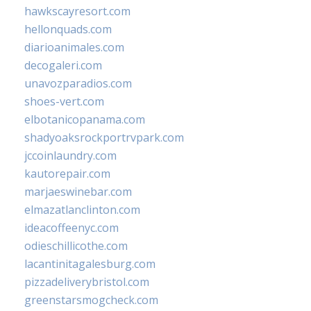
hawkscayresort.com
hellonquads.com
diarioanimales.com
decogaleri.com
unavozparadios.com
shoes-vert.com
elbotanicopanama.com
shadyoaksrockportrvpark.com
jccoinlaundry.com
kautorepair.com
marjaeswinebar.com
elmazatlanclinton.com
ideacoffeenyc.com
odieschillicothe.com
lacantinitagalesburg.com
pizzadeliverybristol.com
greenstarsmogcheck.com