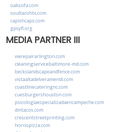
oaksofa.com
soultacohtx.com
capishcaps.com
gpsyfl.org
MEDIA PARTNER III
vwrepairarlington.com
cleaningservicebaltimore-md.com
beckslandscapeandfence.com
vistaaltadelveramendi.com
coastlinecateringnc.com
cuesburgershouston.com
psicologiaespecializadaencampeche.com
dmtacos.com
crescentstreetprinting.com
hornopizza.com