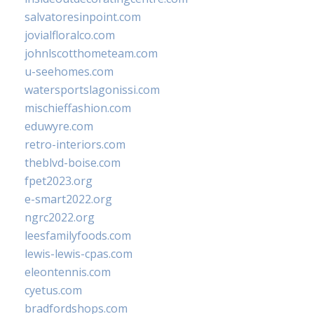
salvatoresinpoint.com
jovialfloralco.com
johnlscotthometeam.com
u-seehomes.com
watersportslagonissi.com
mischieffashion.com
eduwyre.com
retro-interiors.com
theblvd-boise.com
fpet2023.org
e-smart2022.org
ngrc2022.org
leesfamilyfoods.com
lewis-lewis-cpas.com
eleontennis.com
cyetus.com
bradfordshops.com