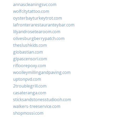
annascleaningsvc.com
wolfcitytattoo.com
oysterbayturkeytrot.com
lafronterarestauranteybar.com
lilyandrosetearoom.com
olivesburgberrypatch.com
theslushkids.com
giobastian.com
glpascensori.com
rifloorepoxy.com
woolleymillingandpaving.com
uptonpvd.com
2troublegrill.com
casateranga.com
sticksandstonesstudiooh.com
walkers-treeservice.com
shopmossi.com