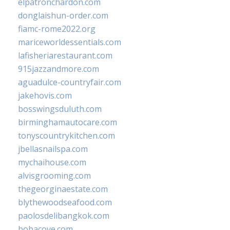
elpatronchardon.com
donglaishun-order.com
fiamc-rome2022.org
mariceworldessentials.com
lafisheriarestaurant.com
915jazzandmore.com
aguadulce-countryfair.com
jakehovis.com
bosswingsduluth.com
birminghamautocare.com
tonyscountrykitchen.com
jbellasnailspa.com
mychaihouse.com
alvisgrooming.com
thegeorginaestate.com
blythewoodseafood.com
paolosdelibangkok.com
bobacove.com