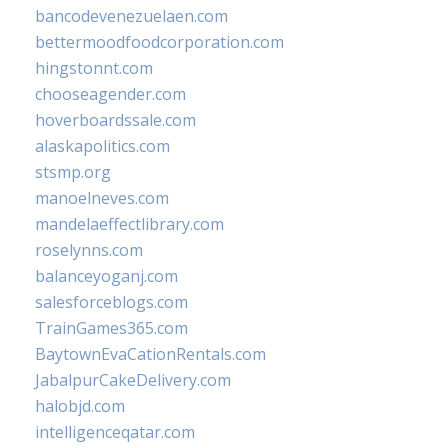
bancodevenezuelaen.com
bettermoodfoodcorporation.com
hingstonnt.com
chooseagender.com
hoverboardssale.com
alaskapolitics.com
stsmp.org
manoelneves.com
mandelaeffectlibrary.com
roselynns.com
balanceyoganj.com
salesforceblogs.com
TrainGames365.com
BaytownEvaCationRentals.com
JabalpurCakeDelivery.com
halobjd.com
intelligenceqatar.com