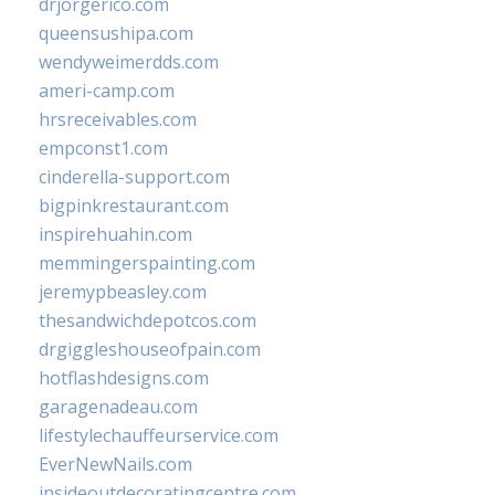
drjorgerico.com
queensushipa.com
wendyweimerdds.com
ameri-camp.com
hrsreceivables.com
empconst1.com
cinderella-support.com
bigpinkrestaurant.com
inspirehuahin.com
memmingerspainting.com
jeremypbeasley.com
thesandwichdepotcos.com
drgiggleshouseofpain.com
hotflashdesigns.com
garagenadeau.com
lifestylechauffeurservice.com
EverNewNails.com
insideoutdecoratingcentre.com