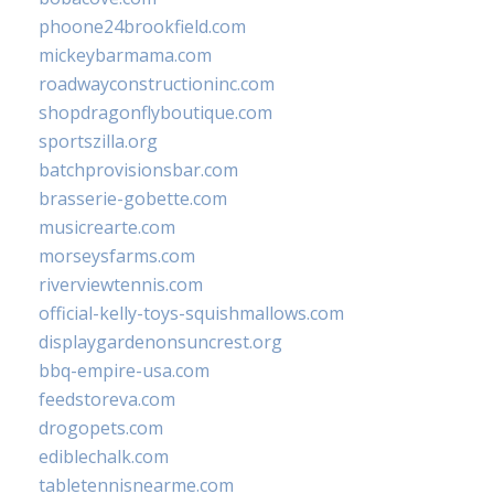
phoone24brookfield.com
mickeybarmama.com
roadwayconstructioninc.com
shopdragonflyboutique.com
sportszilla.org
batchprovisionsbar.com
brasserie-gobette.com
musicrearte.com
morseysfarms.com
riverviewtennis.com
official-kelly-toys-squishmallows.com
displaygardenonsuncrest.org
bbq-empire-usa.com
feedstoreva.com
drogopets.com
ediblechalk.com
tabletennisnearme.com