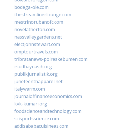
bodega-ole.com
thestreamlinerlounge.com
mestrinorubanofc.com
novelatherton.com
nassvalleygardens.net
electjohnstewart.com
omptourtravels.com
tribratanews-polreskebumen.com
rsudbayuasih.org
publikjurnalistik.org
juneteenthapparel.net
italywarm.com
journaloffinanceeconomics.com
kvk-kumari.org
foodscienceandtechnology.com
scisportsscience.com
addisababacuisineaz.com