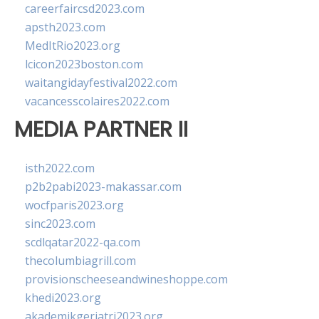
careerfaircsd2023.com
apsth2023.com
MedItRio2023.org
lcicon2023boston.com
waitangidayfestival2022.com
vacancesscolaires2022.com
MEDIA PARTNER II
isth2022.com
p2b2pabi2023-makassar.com
wocfparis2023.org
sinc2023.com
scdlqatar2022-qa.com
thecolumbiagrill.com
provisionscheeseandwineshoppe.com
khedi2023.org
akademikgeriatri2023.org