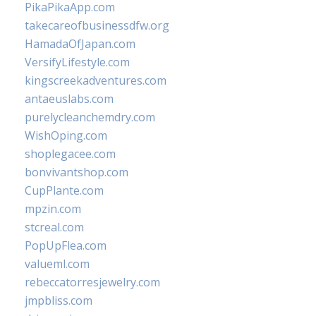
PikaPikaApp.com
takecareofbusinessdfw.org
HamadaOfJapan.com
VersifyLifestyle.com
kingscreekadventures.com
antaeuslabs.com
purelycleanchemdry.com
WishOping.com
shoplegacee.com
bonvivantshop.com
CupPlante.com
mpzin.com
stcreal.com
PopUpFlea.com
valueml.com
rebeccatorresjewelry.com
jmpbliss.com