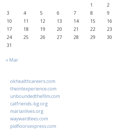
1
2
3
4
5
6
7
8
9
10
11
12
13
14
15
16
17
18
19
20
21
22
23
24
25
26
27
28
29
30
31
« Mar
okhealthcareers.com
theintexperience.com
unboundedthefilm.com
catfriends-bg.org
marianlives.org
waywardtees.com
pidfloorsexpress.com