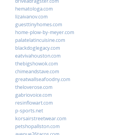
driveadragster.com
hematologa.com
lizaivanov.com
guesttinyhomes.com
home-plow-by-meyer.com
palatelatincuisine.com
blackdoglegacy.com
eatvivahouston.com
thebigshowok.com
chimeandstave.com
greatwallseafoodny.com
theloverose.com
gabriovoice.com
resinflowart.com
p-sports.net
korsairstreetwear.com
petshopallston.com
avenue26tacos.com